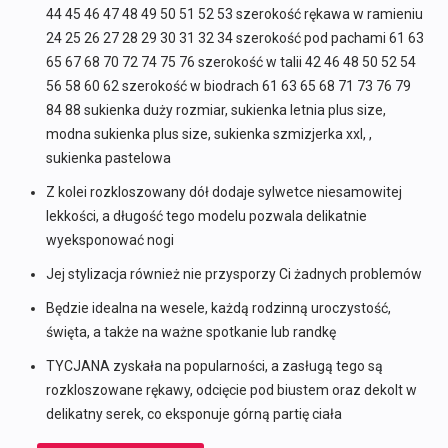
44 45 46 47 48 49 50 51 52 53 szerokość rękawa w ramieniu
24 25 26 27 28 29 30 31 32 34 szerokość pod pachami 61 63
65 67 68 70 72 74 75 76 szerokość w talii 42 46 48 50 52 54
56 58 60 62 szerokość w biodrach 61 63 65 68 71 73 76 79
84 88 sukienka duży rozmiar, sukienka letnia plus size,
modna sukienka plus size, sukienka szmizjerka xxl, ,
sukienka pastelowa
Z kolei rozkloszowany dół dodaje sylwetce niesamowitej
lekkości, a długość tego modelu pozwala delikatnie
wyeksponować nogi
Jej stylizacja również nie przysporzy Ci żadnych problemów
Będzie idealna na wesele, każdą rodzinną uroczystość,
święta, a także na ważne spotkanie lub randkę
TYCJANA zyskała na popularności, a zasługą tego są
rozkloszowane rękawy, odcięcie pod biustem oraz dekolt w
delikatny serek, co eksponuje górną partię ciała