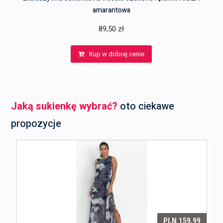
amarantowa
89,50
zł
Kup w dobrej cenie
Jaką sukienkę wybrać?
oto ciekawe
propozycje