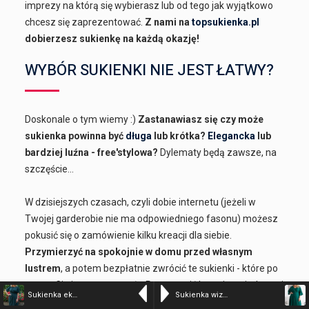
imprezy na którą się wybierasz lub od tego jak wyjątkowo
chcesz się zaprezentować.
Z nami na
topsukienka.pl
dobierzesz sukienkę na każdą okazję!
WYBÓR SUKIENKI NIE JEST ŁATWY?
Doskonale o tym wiemy :)
Zastanawiasz się czy może
sukienka powinna być
długa
lub krótka?
Elegancka
lub
bardziej luźna - free'stylowa?
Dylematy będą zawsze, na
szczęście...
W dzisiejszych czasach, czyli dobie internetu (jeżeli w
Twojej garderobie nie ma odpowiedniego fasonu) możesz
pokusić się o zamówienie kilku kreacji dla siebie.
Przymierzyć na spokojnie w domu przed własnym
lustrem
, a potem bezpłatnie zwrócić te sukienki - które po
prostu Ci nie przypasowały. Pozostawić kreacje wyjątkowe i
Sukienka ekskluzywna ołówkowa z dekoltem łezką INGRIDA butelkowa zieleń
Sukienka wizytowa odcinana pod biustem TYCJANA butelkowa zieleń PROMOCJA
najładniejsze.