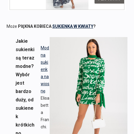
Może
PIĘKNA KOBIECA
SUKIENKA W KWIATY
?
Jakie
Mod
sukienki
na
są teraz
suki
modne?
enk
Wybór
a na
jest
wios
bardzo
nę
.
Elisa
duży, od
bett
sukiene
a
k
Fran
krótkich
chi.
po