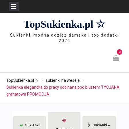
Skip
TopSukienka.pl ☆
to
content
Sukienki, modna odzież damska i top dodatki
2026
0
TopSukienka.pl ☆
sukienki na wesele
Sukienka elegancka do pracy odcinana pod biustem TYCJANA
granatowa PROMOCJA
Sukienki
Sukienki w