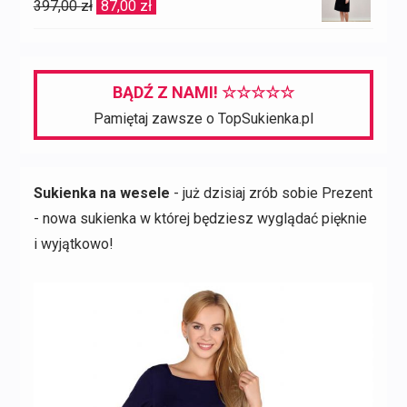
Pierwotna
Aktualna
397,00
zł
87,00
zł
cena
cena
wynosiła:
wynosi:
397,00 zł.
87,00 zł.
BĄDŹ Z NAMI! ☆☆☆☆☆
Pamiętaj zawsze o TopSukienka.pl
Sukienka na wesele
- już dzisiaj zrób sobie Prezent
- nowa sukienka w której będziesz wyglądać pięknie
i wyjątkowo!