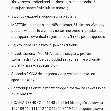
klasycznymi czółenkami na obcasie, a do tego dobrać
pasującą kopertówkę lub listonoszkę
Swój look uzupełnij odpowiednią biżuterią
MATERIAŁ: tkanina skład: 95%poliester, 5%elastan Wymiary
podane w tabeli to wymiary ubrań mierzone na płasko bez
rozciągania, ewentualnie jeśli jest myślnik to po naciągnięciu
Jej krój doda Ci niezwykłej pewności siebie
Przedstawiona TYCJANA została uszyta w polskich
szwalniach, które bardzo dokładnie i sumiennie wykonały
projekty naszych specjalistów
Sukienka TYCJANA- to jedna z naszych propozycji na
specjalne okazje
Potrzebujesz okrycia wierzchniego? Postaw na żakiet lub na
długi płaszcz
ROZMIAR 38 40 42 44 46 48 50 52 54 56 długość całkowita
109 109 110 111 112 113 115 117 119 120 długość rękawa