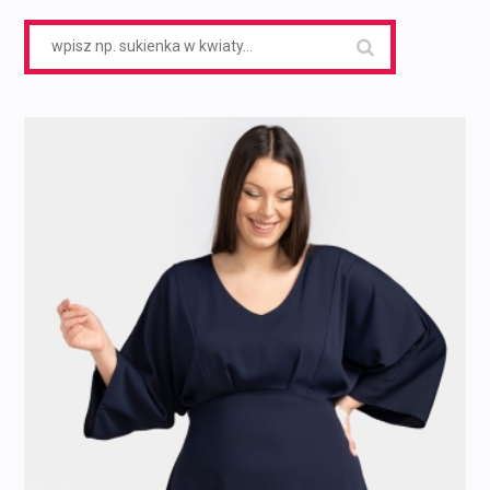
Search
for: