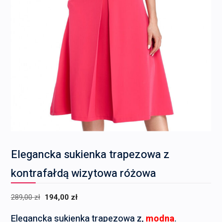
Elegancka sukienka trapezowa z
kontrafałdą wizytowa różowa
Pierwotna
Aktualna
289,00
zł
194,00
zł
cena
cena
Elegancka sukienka trapezowa z,
modna
.