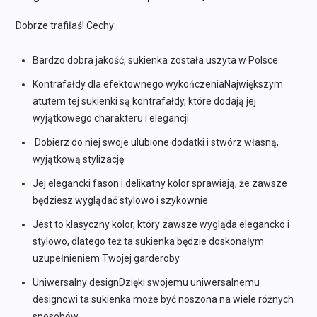
wynosiła:
wynosi:
289,00 zł.
194,00 zł.
Dobrze trafiłaś! Cechy:
Bardzo dobra jakość, sukienka została uszyta w Polsce
Kontrafałdy dla efektownego wykończeniaNajwiększym
atutem tej sukienki są kontrafałdy, które dodają jej
wyjątkowego charakteru i elegancji
Dobierz do niej swoje ulubione dodatki i stwórz własną,
wyjątkową stylizację
Jej elegancki fason i delikatny kolor sprawiają, że zawsze
będziesz wyglądać stylowo i szykownie
Jest to klasyczny kolor, który zawsze wygląda elegancko i
stylowo, dlatego też ta sukienka będzie doskonałym
uzupełnieniem Twojej garderoby
Uniwersalny designDzięki swojemu uniwersalnemu
designowi ta sukienka może być noszona na wiele różnych
sposobów