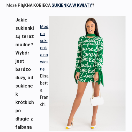
Może
PIĘKNA KOBIECA
SUKIENKA W KWIATY
?
Jakie
Mod
sukienki
na
są teraz
suki
modne?
enk
Wybór
a na
jest
wios
bardzo
nę
.
Elisa
duży, od
bett
sukiene
a
k
Fran
krótkich
chi.
po
długie z
falbana