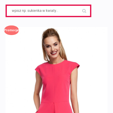
Search
for:
Promocja!