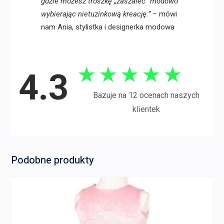
gdzie możesz troszkę „zaszaleć” modowo
wybierając nietuzinkową kreację.”
– mówi
nam Ania, stylistka i designerka modowa
★
★
★
★
★
4.3
Bazuje na 12 ocenach naszych
klientek
Podobne produkty