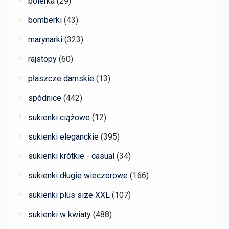
bolerka
(29)
bomberki
(43)
marynarki
(323)
rajstopy
(60)
płaszcze damskie
(13)
spódnice
(442)
sukienki ciążowe
(12)
sukienki eleganckie
(395)
sukienki krótkie - casual
(34)
sukienki długie wieczorowe
(166)
sukienki plus size XXL
(107)
sukienki w kwiaty
(488)