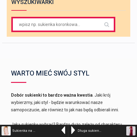
WYSZUKIWARKI
Search
for:
WARTO MIEĆ SWÓJ STYL
Dobór sukienki to bardzo ważna kwestia
. Jaki krój
wybierzmy, jaki styl - będzie warunkować nasze
samopoczucie, ale również to jak nas będą odbierali inni.
Jaką sukienkę wybrać? Bardzo dużo zależy od charakteru
Sukienka na wesele ołówkowa z gorsetem asymetryczna pudrowy róż
Długa sukienka wieczorowa na wesele błyszcząca halter neck czerwona
imprezy na którą się wybierasz lub od tego jak wyjątkowo