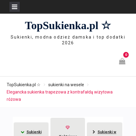
Skip
TopSukienka.pl ☆
to
content
Sukienki, modna odzież damska i top dodatki
2026
0
TopSukienka.pl ☆
sukienki na wesele
Elegancka sukienka trapezowa z kontrafałdą wizytowa
różowa
Sukienki
Sukienki w