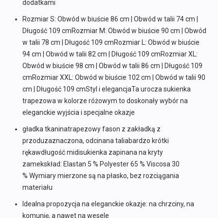
dodatkami
Rozmiar S: Obwód w biuście 86 cm | Obwód w talii 74 cm |
Długość 109 cmRozmiar M: Obwód w biuście 90 cm | Obwód
w talii 78 cm | Długość 109 cmRozmiar L: Obwód w biuście
94 cm | Obwód w talii 82 cm | Długość 109 cmRozmiar XL:
Obwód w biuście 98 cm | Obwód w talii 86 cm | Długość 109
cmRozmiar XXL: Obwód w biuście 102 cm | Obwód w talii 90
cm | Długość 109 cmStyl i elegancjaTa urocza sukienka
trapezowa w kolorze różowym to doskonały wybór na
eleganckie wyjścia i specjalne okazje
gładka tkaninatrapezowy fason z zakładką z
przoduzaznaczona, odcinana taliabardzo krótki
rękawdługość midisukienka zapinana na kryty
zamekskład: Elastan 5 % Polyester 65 % Viscosa 30
% Wymiary mierzone są na płasko, bez rozciągania
materiału
Idealna propozycja na eleganckie okazje: na chrzciny, na
komunię, a nawet na wesele