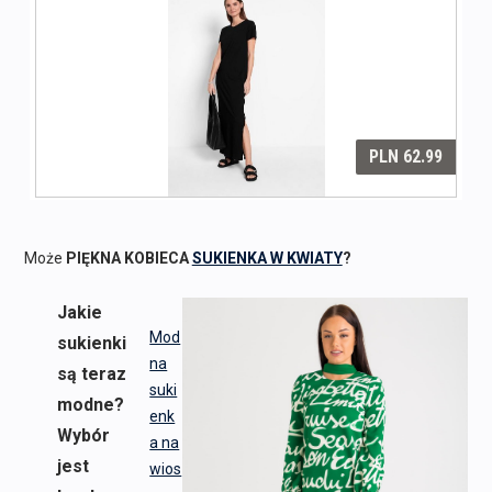
Może
PIĘKNA KOBIECA
SUKIENKA W KWIATY
?
Jakie
Mod
sukienki
na
są teraz
suki
modne?
enk
Wybór
a na
jest
wios