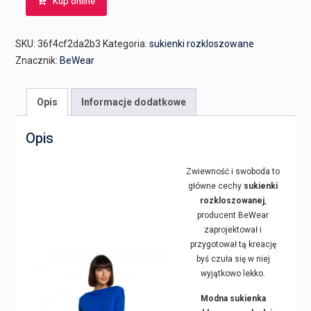
Kup online
SKU:
36f4cf2da2b3
Kategoria:
sukienki rozkloszowane
Znacznik:
BeWear
Opis
Informacje dodatkowe
Opis
Zwiewność i swoboda to
główne cechy
sukienki
rozkloszowanej
,
producent BeWear
zaprojektował i
przygotował tą kreację
byś czuła się w niej
wyjątkowo lekko.
Modna sukienka