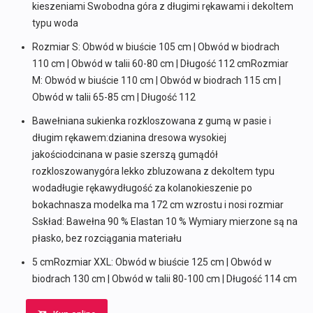
kieszeniami Swobodna góra z długimi rękawami i dekoltem
typu woda
Rozmiar S: Obwód w biuście 105 cm | Obwód w biodrach
110 cm | Obwód w talii 60-80 cm | Długość 112 cmRozmiar
M: Obwód w biuście 110 cm | Obwód w biodrach 115 cm |
Obwód w talii 65-85 cm | Długość 112
Bawełniana sukienka rozkloszowana z gumą w pasie i
długim rękawem:dzianina dresowa wysokiej
jakościodcinana w pasie szerszą gumądół
rozkloszowanygóra lekko zbluzowana z dekoltem typu
wodadługie rękawydługość za kolanokieszenie po
bokachnasza modelka ma 172 cm wzrostu i nosi rozmiar
Sskład: Bawełna 90 % Elastan 10 % Wymiary mierzone są na
płasko, bez rozciągania materiału
5 cmRozmiar XXL: Obwód w biuście 125 cm | Obwód w
biodrach 130 cm | Obwód w talii 80-100 cm | Długość 114 cm