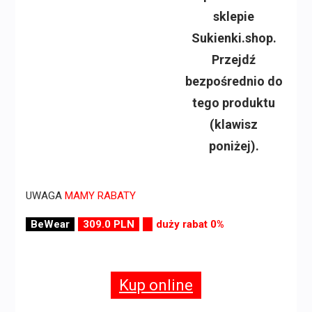
sklepie
Sukienki.shop.
Przejdź
bezpośrednio do
tego produktu
(klawisz
poniżej).
UWAGA
MAMY RABATY
BeWear
309.0 PLN
duży rabat 0%
Kup online