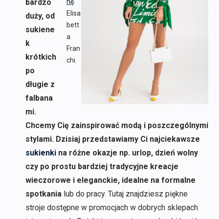
bardzo
nę
.
Elisa
duży, od
bett
sukiene
a
k
Fran
krótkich
chi.
po
długie z
falbana
mi.
Chcemy Cię zainspirować modą i poszczególnymi
stylami. Dzisiaj przedstawiamy Ci najciekawsze
sukienki
na różne okazje np. urlop, dzień wolny
czy po prostu bardziej tradycyjne kreacje
wieczorowe i eleganckie, idealne na formalne
spotkania
lub do pracy. Tutaj znajdziesz piękne
stroje dostępne w promocjach w dobrych sklepach