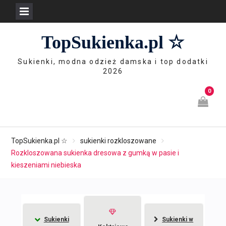
Skip
TopSukienka.pl ☆
to
content
Sukienki, modna odzież damska i top dodatki
2026
0
TopSukienka.pl ☆
sukienki rozkloszowane
Rozkloszowana sukienka dresowa z gumką w pasie i
kieszeniami niebieska
Sukienki
Sukienki w