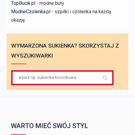
TopBucik.pl
- modne buty
ModneCzolenka.pl
- szpilki i czółenka na każdą
okazję
WYMARZONA SUKIENKA? SKORZYSTAJ Z
WYSZUKIWARKI
Search
for:
WARTO MIEĆ SWÓJ STYL