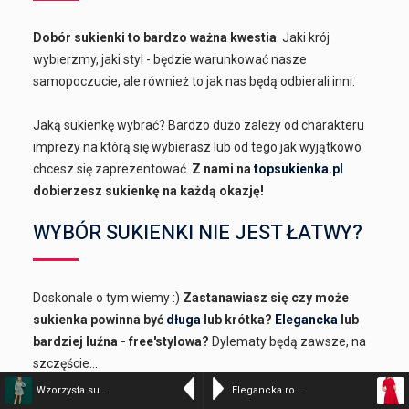
Dobór sukienki to bardzo ważna kwestia
. Jaki krój
wybierzmy, jaki styl - będzie warunkować nasze
samopoczucie, ale również to jak nas będą odbierali inni.
Jaką sukienkę wybrać? Bardzo dużo zależy od charakteru
imprezy na którą się wybierasz lub od tego jak wyjątkowo
chcesz się zaprezentować.
Z nami na
topsukienka.pl
dobierzesz sukienkę na każdą okazję!
WYBÓR SUKIENKI NIE JEST ŁATWY?
Doskonale o tym wiemy :)
Zastanawiasz się czy może
sukienka powinna być
długa
lub krótka?
Elegancka
lub
bardziej luźna - free'stylowa?
Dylematy będą zawsze, na
szczęście...
Wzorzysta sukienka z falbaną seledynowa
Elegancka rozkloszowana sukienka z wywiniętą stójką czerwona
W dzisiejszych czasach, czyli dobie internetu (jeżeli w