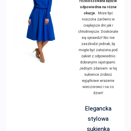
rozkloszowana będzie
odpowiednia na różne
okazje.
Może być
noszona zarówno w
cieplejsze dni jak i
chłodniejsze. Doskonale
się sprawdzi! Nic nie
zaszkodzi jednak, by
mogła być założona pod
żakiet z odpowiednio
dobranymi rajstopami.
Jednym zdaniem: w tej
sukience zrobisz
wyjątkowe wrażenie
wieczorowo i na co
dzień!
Elegancka
stylowa
sukienka