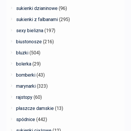
sukienki dzianinowe
(96)
sukienki z falbanami
(295)
sexy bielizna
(197)
biustonosze
(216)
bluzki
(504)
bolerka
(29)
bomberki
(43)
marynarki
(323)
rajstopy
(60)
płaszcze damskie
(13)
spódnice
(442)
sukienki ciążowe
(12)