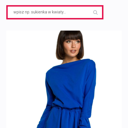
Search
for: