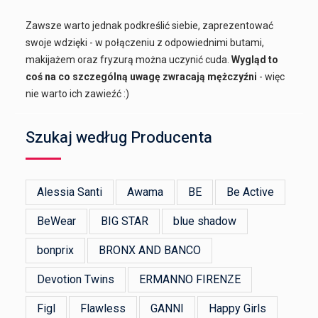
Zawsze warto jednak podkreślić siebie, zaprezentować
swoje wdzięki - w połączeniu z odpowiednimi butami,
makijażem oraz fryzurą można uczynić cuda.
Wygląd to
coś na co szczególną uwagę zwracają mężczyźni
- więc
nie warto ich zawieźć :)
Szukaj według Producenta
Alessia Santi
Awama
BE
Be Active
BeWear
BIG STAR
blue shadow
bonprix
BRONX AND BANCO
Devotion Twins
ERMANNO FIRENZE
Figl
Flawless
GANNI
Happy Girls