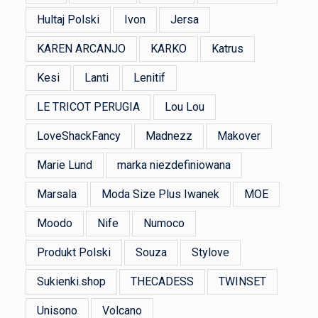
Hultaj Polski
Ivon
Jersa
KAREN ARCANJO
KARKO
Katrus
Kesi
Lanti
Lenitif
LE TRICOT PERUGIA
Lou Lou
LoveShackFancy
Madnezz
Makover
Marie Lund
marka niezdefiniowana
Marsala
Moda Size Plus Iwanek
MOE
Moodo
Nife
Numoco
Produkt Polski
Souza
Stylove
Sukienki.shop
THECADESS
TWINSET
Unisono
Volcano