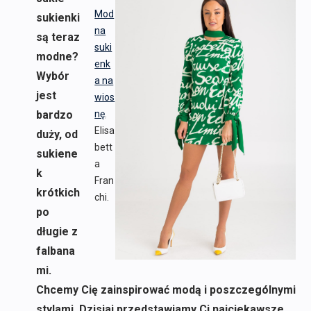
Mod
sukienki
na
są teraz
suki
modne?
enk
Wybór
a na
jest
wios
bardzo
nę
.
Elisa
duży, od
bett
sukiene
a
k
Fran
krótkich
chi.
po
długie z
falbana
mi.
Chcemy Cię zainspirować modą i poszczególnymi
stylami. Dzisiaj przedstawiamy Ci najciekawsze