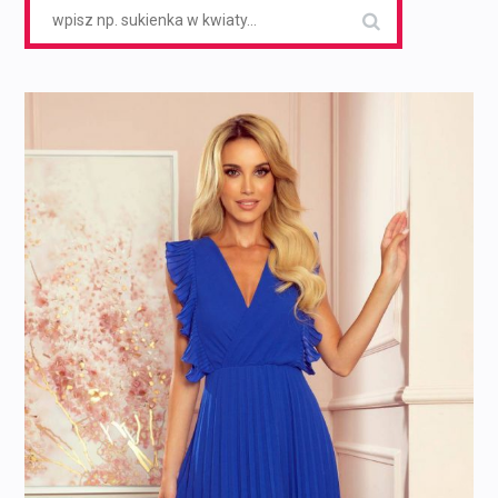
Search
for: