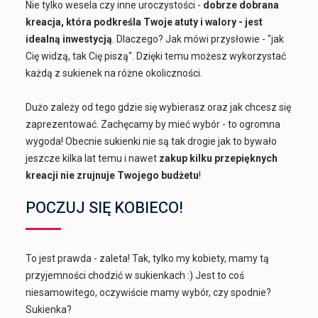
Nie tylko wesela czy inne uroczystości -
dobrze dobrana
kreacja, która podkreśla Twoje atuty i walory - jest
idealną inwestycją
. Dlaczego? Jak mówi przysłowie - "jak
Cię widzą, tak Cię piszą". Dzięki temu możesz wykorzystać
każdą z sukienek na różne okoliczności.
Dużo zależy od tego gdzie się wybierasz oraz jak chcesz się
zaprezentować. Zachęcamy by mieć wybór - to ogromna
wygoda! Obecnie sukienki nie są tak drogie jak to bywało
jeszcze kilka lat temu i nawet
zakup kilku przepięknych
kreacji nie zrujnuje Twojego budżetu
!
POCZUJ SIĘ KOBIECO!
To jest prawda - zaleta! Tak, tylko my kobiety, mamy tą
przyjemności chodzić w sukienkach :) Jest to coś
niesamowitego, oczywiście mamy wybór, czy spodnie?
Sukienka?