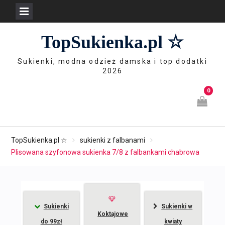
Skip
TopSukienka.pl ☆
to
content
Sukienki, modna odzież damska i top dodatki
2026
0
TopSukienka.pl ☆
sukienki z falbanami
Plisowana szyfonowa sukienka 7/8 z falbankami chabrowa
Sukienki
Sukienki w
Koktajowe
do 99zł
kwiaty