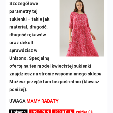
Szczegółowe
parametry tej
sukienki – takie jak
materiał, długość,
długość rękawów
oraz dekolt
sprawdzisz w
Unisono. Specjalną
ofertę na ten model kwiecistej sukienki
znajdziesz na stronie wspomnianego sklepu.
Możesz przejść tam bezpośrednio (klawisz
poniżej).
UWAGA
MAMY RABATY
Unisono
199.0 PLN
199.0 PLN
zniżka 0%