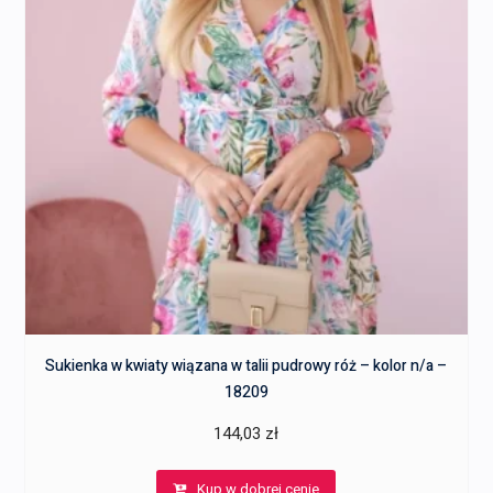
Sukienka w kwiaty wiązana w talii pudrowy róż – kolor n/a –
18209
144,03
zł
Kup w dobrej cenie