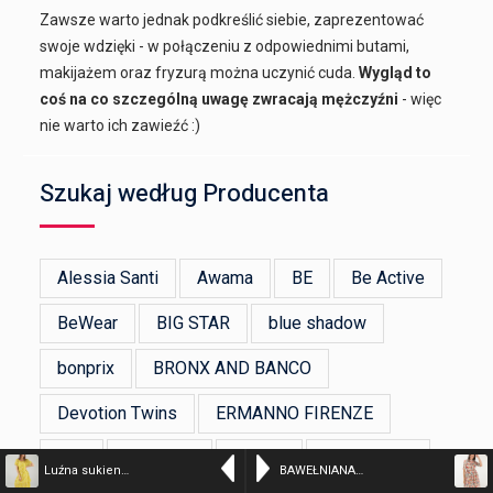
Zawsze warto jednak podkreślić siebie, zaprezentować
swoje wdzięki - w połączeniu z odpowiednimi butami,
makijażem oraz fryzurą można uczynić cuda.
Wygląd to
coś na co szczególną uwagę zwracają mężczyźni
- więc
nie warto ich zawieźć :)
Szukaj według Producenta
Alessia Santi
Awama
BE
Be Active
BeWear
BIG STAR
blue shadow
bonprix
BRONX AND BANCO
Devotion Twins
ERMANNO FIRENZE
Figl
Flawless
GANNI
Happy Girls
Luźna sukienka w kwiaty – kolor n/a – 75-3783C BAMBOO
BAWEŁNIANA SUKIENKA W KWIATY – kolor n/a – 248-A030 BEIGE