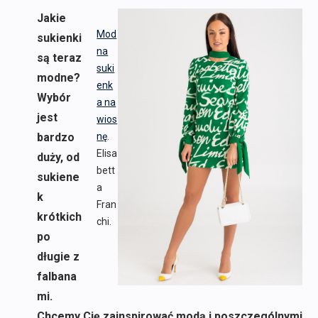
Jakie
Mod
sukienki
na
są teraz
suki
modne?
enk
Wybór
a na
jest
wios
bardzo
nę
.
Elisa
duży, od
bett
sukiene
a
k
Fran
krótkich
chi.
po
długie z
falbana
mi.
Chcemy Cię zainspirować modą i poszczególnymi