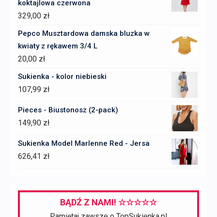
koktajlowa czerwona
329,00
zł
Pepco Musztardowa damska bluzka w
kwiaty z rękawem 3/4 L
20,00
zł
Sukienka - kolor niebieski
107,99
zł
Pieces - Biustonosz (2-pack)
149,90
zł
Sukienka Model Marlenne Red - Jersa
626,41
zł
BĄDŹ Z NAMI! ☆☆☆☆☆
Pamiętaj zawsze o TopSukienka.pl