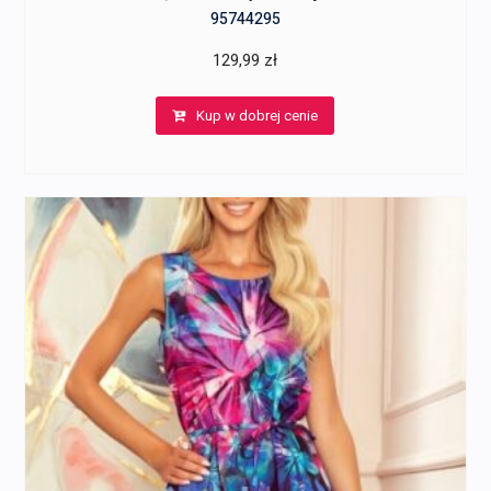
95744295
129,99
zł
Kup w dobrej cenie