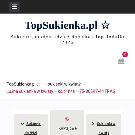
Skip
TopSukienka.pl ☆
to
content
Sukienki, modna odzież damska i top dodatki
2026
0
TopSukienka.pl ☆
sukienki w kwiaty
Luźna sukienka w kwiaty – kolor n/a – 75-80597-44 FRAG
Sukienki
Sukienki w
Koktajowe
do 99zł
kwiaty