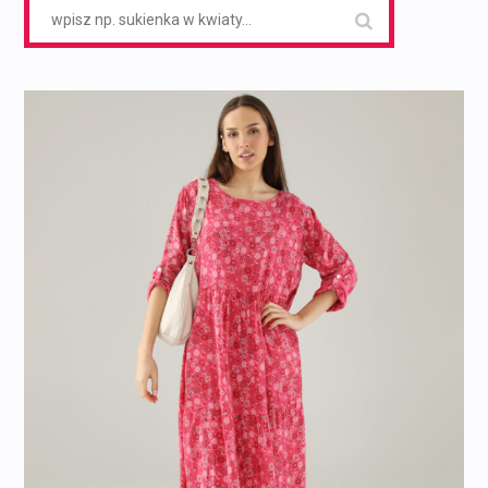
Search
for: