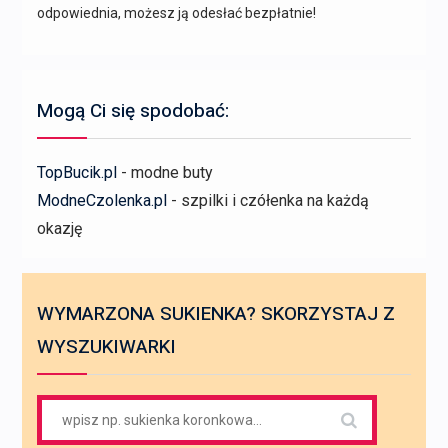
odpowiednia, możesz ją odesłać bezpłatnie!
Mogą Ci się spodobać:
TopBucik.pl
- modne buty
ModneCzolenka.pl
- szpilki i czółenka na każdą
okazję
WYMARZONA SUKIENKA? SKORZYSTAJ Z
WYSZUKIWARKI
Search
for: