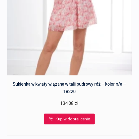
Sukienka w kwiaty wiązana w talii pudrowy róż – kolor n/a –
18220
134,08
zł
Kup w dobrej cenie