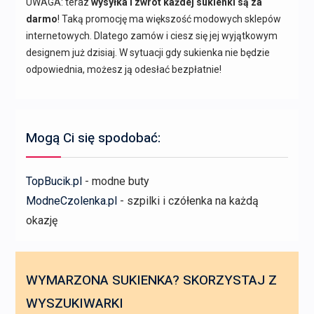
UWAGA: teraz
wysyłka i zwrot każdej sukienki są za
darmo
! Taką promocję ma większość modowych sklepów
internetowych. Dlatego zamów i ciesz się jej wyjątkowym
designem już dzisiaj. W sytuacji gdy sukienka nie będzie
odpowiednia, możesz ją odesłać bezpłatnie!
Mogą Ci się spodobać:
TopBucik.pl
- modne buty
ModneCzolenka.pl
- szpilki i czółenka na każdą
okazję
WYMARZONA SUKIENKA? SKORZYSTAJ Z
WYSZUKIWARKI