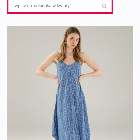
Search
for: