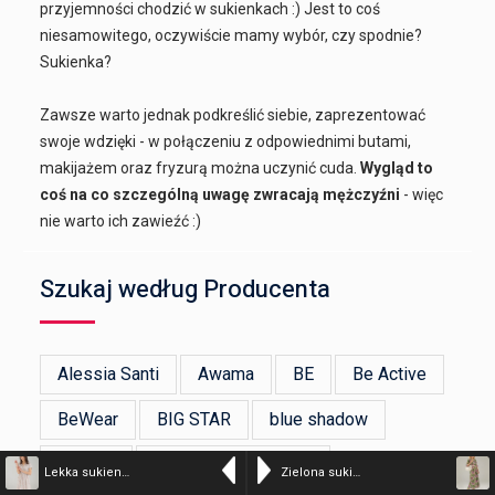
przyjemności chodzić w sukienkach :) Jest to coś
niesamowitego, oczywiście mamy wybór, czy spodnie?
Sukienka?
Zawsze warto jednak podkreślić siebie, zaprezentować
swoje wdzięki - w połączeniu z odpowiednimi butami,
makijażem oraz fryzurą można uczynić cuda.
Wygląd to
coś na co szczególną uwagę zwracają mężczyźni
- więc
nie warto ich zawieźć :)
Szukaj według Producenta
Alessia Santi
Awama
BE
Be Active
BeWear
BIG STAR
blue shadow
bonprix
BRONX AND BANCO
Lekka sukienka w kwiaty – kolor n/a – 196-22060AB SABB
Zielona sukienka z paskiem – kolor n/a – 197-47923 MILITA