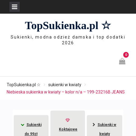
Skip
TopSukienka.pl ☆
to
content
Sukienki, modna odzież damska i top dodatki
2026
0
TopSukienka.pl ☆
sukienki w kwiaty
Niebieska sukienka w kwiaty – kolor n/a – 199-23216B JEANS
Sukienki
Sukienki w
Koktajowe
do 99zł
kwiaty