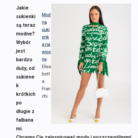
Jakie
Mod
sukienki
na
są teraz
suki
modne?
enk
Wybór
a na
jest
wios
bardzo
nę
.
Elisa
duży, od
bett
sukiene
a
k
Fran
krótkich
chi.
po
długie z
falbana
mi.
Chcemy Cię zainspirować modą i poszczególnymi