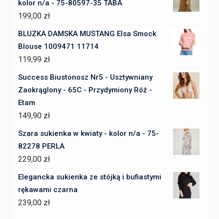
kolor n/a - 75-80597-35 TABA
199,00
zł
BLUZKA DAMSKA MUSTANG Elsa Smock
Blouse 1009471 11714
119,99
zł
Success Biustonosz Nr5 - Usztywniany
Zaokrąglony - 65C - Przydymiony Róż -
Etam
149,90
zł
Szara sukienka w kwiaty - kolor n/a - 75-
82278 PERLA
229,00
zł
Elegancka sukienka ze stójką i bufiastymi
rękawami czarna
239,00
zł