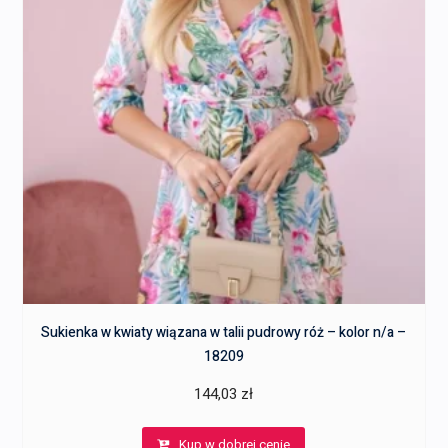
Sukienka w kwiaty wiązana w talii pudrowy róż – kolor n/a –
18209
144,03
zł
Kup w dobrej cenie