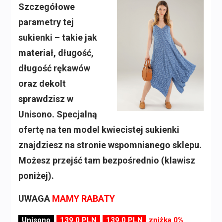
Szczegółowe
parametry tej
sukienki – takie jak
materiał, długość,
długość rękawów
oraz dekolt
sprawdzisz w
Unisono. Specjalną
ofertę na ten model kwiecistej sukienki
znajdziesz na stronie wspomnianego sklepu.
Możesz przejść tam bezpośrednio (klawisz
poniżej).
UWAGA
MAMY RABATY
Unisono
139.0 PLN
139.0 PLN
zniżka 0%