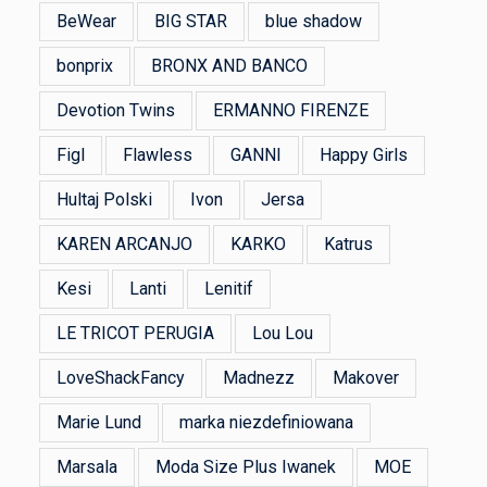
BeWear
BIG STAR
blue shadow
bonprix
BRONX AND BANCO
Devotion Twins
ERMANNO FIRENZE
Figl
Flawless
GANNI
Happy Girls
Hultaj Polski
Ivon
Jersa
KAREN ARCANJO
KARKO
Katrus
Kesi
Lanti
Lenitif
LE TRICOT PERUGIA
Lou Lou
LoveShackFancy
Madnezz
Makover
Marie Lund
marka niezdefiniowana
Marsala
Moda Size Plus Iwanek
MOE