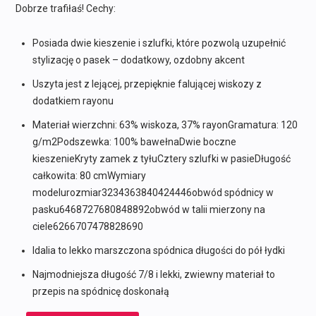
347,00 zł.
117,00 zł.
Dobrze trafiłaś! Cechy:
Posiada dwie kieszenie i szlufki, które pozwolą uzupełnić
stylizację o pasek – dodatkowy, ozdobny akcent
Uszyta jest z lejącej, przepięknie falującej wiskozy z
dodatkiem rayonu
Materiał wierzchni: 63% wiskoza, 37% rayonGramatura: 120
g/m2Podszewka: 100% bawełnaDwie boczne
kieszenieKryty zamek z tyłuCztery szlufki w pasieDługość
całkowita: 80 cmWymiary
modelurozmiar3234363840424446obwód spódnicy w
pasku6468727680848892obwód w talii mierzony na
ciele6266707478828690
Idalia to lekko marszczona spódnica długości do pół łydki
Najmodniejsza długość 7/8 i lekki, zwiewny materiał to
przepis na spódnicę doskonałą