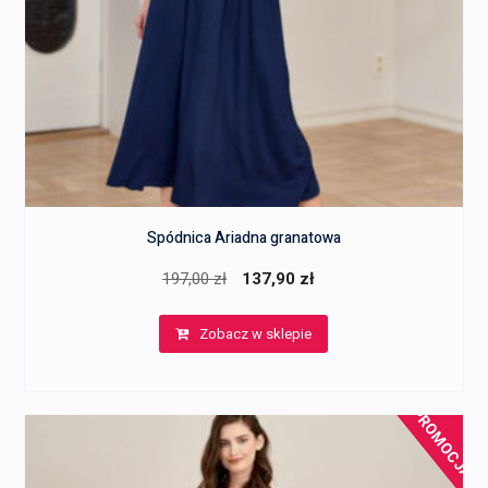
Spódnica Ariadna granatowa
Pierwotna
Aktualna
197,00
zł
137,90
zł
cena
cena
Zobacz w sklepie
wynosiła:
wynosi:
197,00 zł.
137,90 zł.
PROMOCJA!