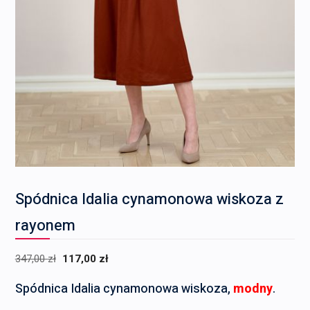
Spódnica Idalia cynamonowa wiskoza z
rayonem
Pierwotna
Aktualna
347,00
zł
117,00
zł
cena
cena
Spódnica Idalia cynamonowa wiskoza,
modny
.
wynosiła:
wynosi: