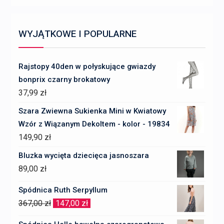
WYJĄTKOWE I POPULARNE
Rajstopy 40den w połyskujące gwiazdy
bonprix czarny brokatowy
37,99
zł
Szara Zwiewna Sukienka Mini w Kwiatowy
Wzór z Wiązanym Dekoltem - kolor - 19834
149,90
zł
Bluzka wycięta dziecięca jasnoszara
89,00
zł
Spódnica Ruth Serpyllum
Pierwotna
Aktualna
367,00
zł
147,00
zł
cena
cena