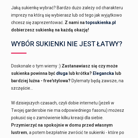
Jaką sukienkę wybrać? Bardzo dużo zależy od charakteru
imprezy na którą się wybierasz lub od tego jak wyjątkowo
chcesz się zaprezentować.
Z nami na
topsukienka.pl
dobierzesz sukienkę na każdą okazję!
WYBÓR SUKIENKI NIE JEST ŁATWY?
Doskonale o tym wiemy :)
Zastanawiasz się czy może
sukienka powinna być
długa
lub krótka?
Elegancka
lub
bardziej luźna - free'stylowa?
Dylematy będą zawsze, na
szczęście...
W dzisiejszych czasach, czyli dobie internetu (jeżeli w
Twojej garderobie nie ma odpowiedniego fasonu) możesz
pokusić się o zamówienie kilku kreacji dla siebie.
Przymierzyć na spokojnie w domu przed własnym
lustrem
, a potem bezpłatnie zwrócić te sukienki - które po