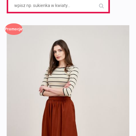
Search
for:
Promocja!