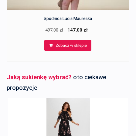
Spódnica Lucia Maureska
Pierwotna
Aktualna
497,00
zł
147,00
zł
cena
cena
Zobacz w sklepie
wynosiła:
wynosi:
497,00 zł.
147,00 zł.
Jaką sukienkę wybrać?
oto ciekawe
propozycje