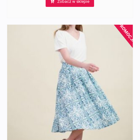
Zobacz w sklepie
wynosiła:
wynosi:
347,00 zł.
217,00 zł.
PROMOCJA!