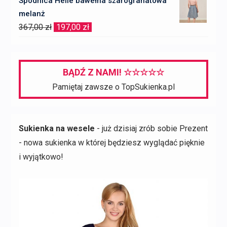
Spódnica Helle bawełna szarogranatowa
wynosiła:
wynosi:
melanż
367,00 zł.
147,00 zł.
Pierwotna
Aktualna
367,00
zł
197,00
zł
cena
cena
wynosiła:
wynosi:
367,00 zł.
197,00 zł.
BĄDŹ Z NAMI! ☆☆☆☆☆
Pamiętaj zawsze o TopSukienka.pl
Sukienka na wesele
- już dzisiaj zrób sobie Prezent
- nowa sukienka w której będziesz wyglądać pięknie
i wyjątkowo!