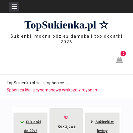
Skip
TopSukienka.pl ☆
to
content
Sukienki, modna odzież damska i top dodatki
2026
0
TopSukienka.pl ☆
spódnice
Spódnica Idalia cynamonowa wiskoza z rayonem
Sukienki
Sukienki w
Koktajowe
do 99zł
kwiaty