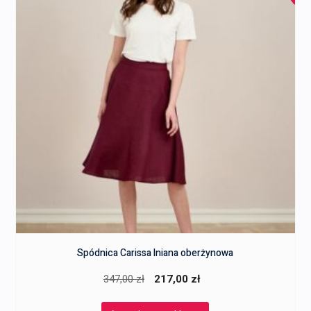
Spódnica Carissa lniana oberżynowa
Pierwotna
Aktualna
347,00
zł
217,00
zł
cena
cena