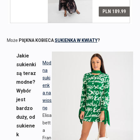
Może
PIĘKNA KOBIECA
SUKIENKA W KWIATY
?
Jakie
Mod
sukienki
na
są teraz
suki
modne?
enk
Wybór
a na
jest
wios
bardzo
nę
.
Elisa
duży, od
bett
sukiene
a
k
Fran