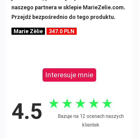
naszego partnera w sklepie MarieZelie.com.
Przejdź bezpośrednio do tego produktu.
Marie Zèlie
347.0 PLN
Interesuje mnie
★
★
★
★
★
4.5
Bazuje na 12 ocenach naszych
klientek