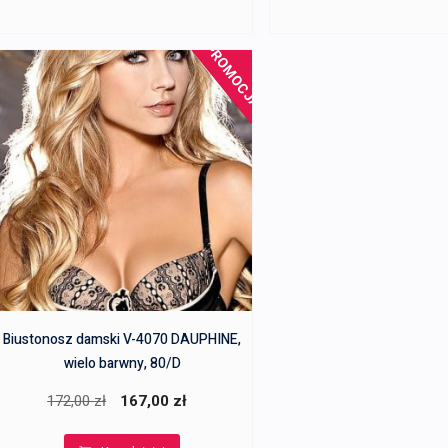
180,00 zł.
174,00 zł.
207,00 zł
PROMOCJA!
Biustonosz damski V-4070 DAUPHINE,
wielo barwny, 80/D
Pierwotna
Aktualna
172,00
zł
167,00
zł
cena
cena