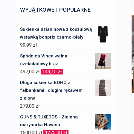
WYJĄTKOWE I POPULARNE
Sukienka dzianinowa z koszulową
wstawką bonprix czarno-biały
99,99
zł
Spódnica Vinca wełna
czekoladowy brąz
Pierwotna
Aktualna
497,00
zł
149,10
zł
cena
cena
Długa sukienka BOHO z
wynosiła:
wynosi:
falbankami i długim rękawem
497,00 zł.
149,10 zł.
zielona
279,00
zł
GUNS & TUXEDOS - Zielona
marynarka Havana
Pierwotna
Aktualna
1500,00
zł
1275,00
zł