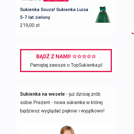
cena
cena
Sukienka Souza! Sukienka Luisa
wynosiła:
wynosi:
5-7 lat zielony
1500,00 zł.
1275,00 zł.
219,00
zł
BĄDŹ Z NAMI! ☆☆☆☆☆
Pamiętaj zawsze o TopSukienka.pl
Sukienka na wesele
- już dzisiaj zrób
sobie Prezent - nowa sukienka w której
będziesz wyglądać pięknie i wyjątkowo!