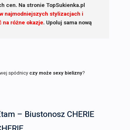
ich cen. Na stronie TopSukienka.pl
w najmodniejszych stylizacjach i
ć na różne okazje
. Upoluj sama nową
owej spódnicy
czy może sexy bielizny
?
Etam – Biustonosz CHERIE
CHERIE