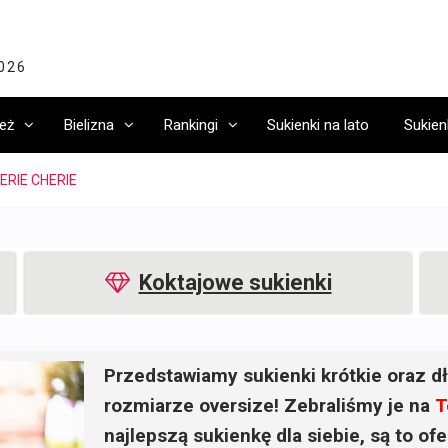
2026
eż
Bielizna
Rankingi
Sukienki na lato
Sukien
ERIE CHERIE
Koktajowe sukienki
Przedstawiamy sukienki krótkie oraz dł
rozmiarze oversize! Zebraliśmy je na
T
najlepszą sukienkę dla siebie, są to o