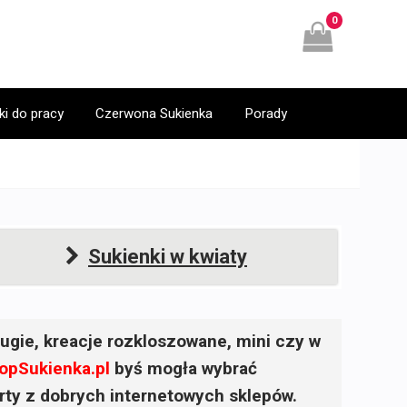
0
ki do pracy
Czerwona Sukienka
Porady
Sukienki w kwiaty
ugie, kreacje rozkloszowane, mini czy w
opSukienka.pl
byś mogła wybrać
ferty z dobrych internetowych sklepów.