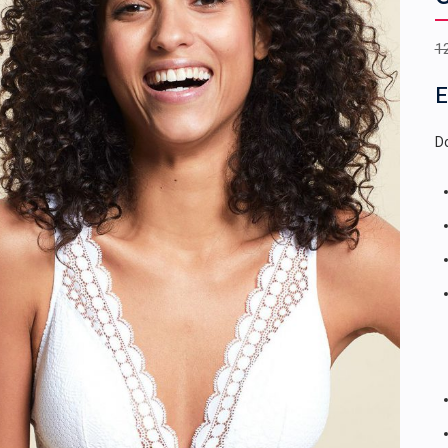
1
E
Do