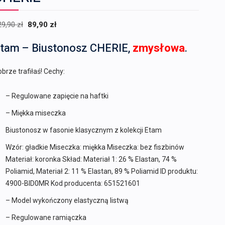
Pierwotna
Aktualna
29,90
zł
89,90
zł
cena
cena
tam – Biustonosz CHERIE,
zmysłowa
.
wynosiła:
wynosi:
129,90 zł.
89,90 zł.
brze trafiłaś! Cechy:
– Regulowane zapięcie na haftki
– Miękka miseczka
Biustonosz w fasonie klasycznym z kolekcji Etam
Wzór: gładkie Miseczka: miękka Miseczka: bez fiszbinów
Materiał: koronka Skład: Materiał 1: 26 % Elastan, 74 %
Poliamid, Materiał 2: 11 % Elastan, 89 % Poliamid ID produktu:
4900-BID0MR Kod producenta: 651521601
– Model wykończony elastyczną listwą
– Regulowane ramiączka