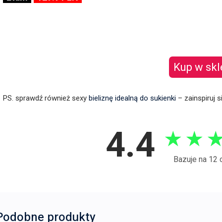
Kup w skl
PS. sprawdź również sexy
bieliznę idealną do sukienki
– zainspiruj s
4.4
★
★
Bazuje na 12 
Podobne produkty