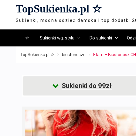
Skip
TopSukienka.pl ☆
to
content
Sukienki, modna odzież damska i top dodatki 
☆
Sukienki wg. stylu
Do sukienki
Odzi
TopSukienka.pl ☆
biustonosze
Etam – Biustonosz CH
Sukienki do 99zł