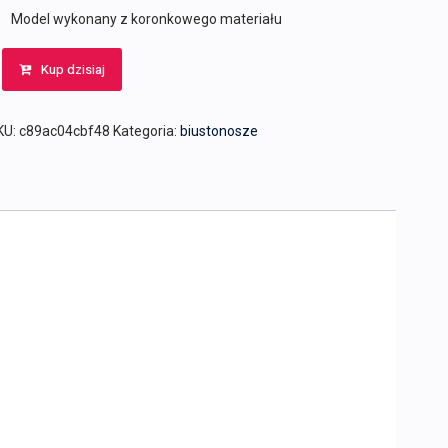
Model wykonany z koronkowego materiału
Kup dzisiaj
KU:
c89ac04cbf48
Kategoria:
biustonosze