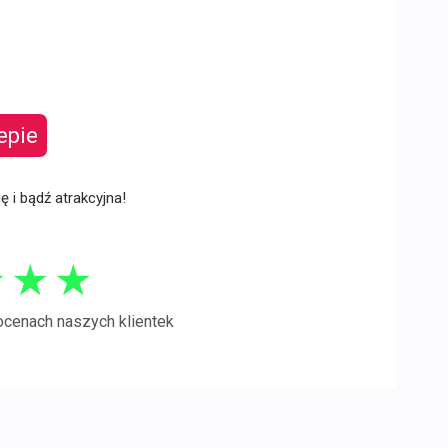
epie
ię i bądź atrakcyjna!
★
★
★
ocenach naszych klientek