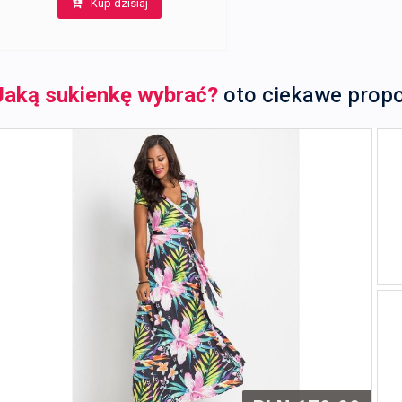
Kup dzisiaj
wynosiła:
wynosi:
172,00 zł.
167,00 zł.
Jaką sukienkę wybrać?
oto ciekawe prop