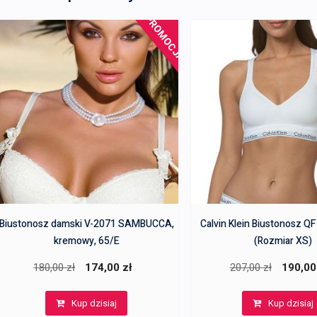
PROMOCJA!
Biustonosz damski V-2071 SAMBUCCA,
Calvin Klein Biustonosz 
kremowy, 65/E
(Rozmiar XS)
Pierwotna
Aktualna
Pierwotn
180,00
zł
174,00
zł
207,00
zł
190,0
cena
cena
cena
Kup dzisiaj
Kup dzisiaj
wynosiła:
wynosi:
wynosiła: