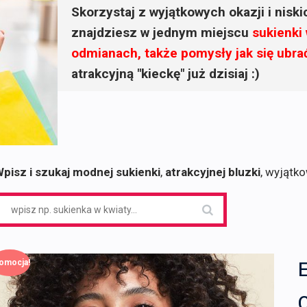
Skorzystaj z wyjątkowych okazji i nisk
znajdziesz w jednym miejscu
sukienki
odmianach, także pomysły jak się ubra
atrakcyjną "kieckę" już dzisiaj :)
pisz i szukaj modnej sukienki
,
atrakcyjnej bluzki
, wyjątk
earch
or:
omocja!