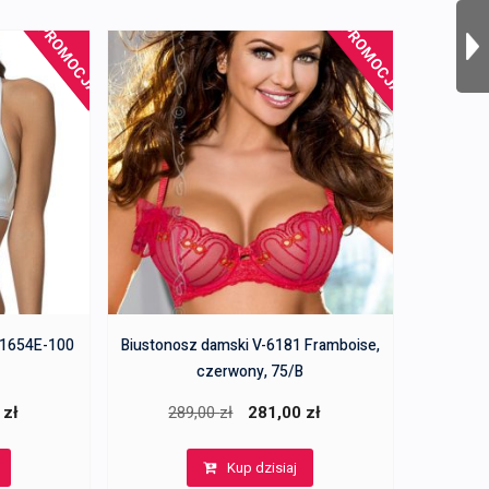
PROMOCJA!
PROMOCJA!
QF1654E-100
Biustonosz damski V-6181 Framboise,
czerwony, 75/B
a
Aktualna
Pierwotna
Aktualna
0
zł
289,00
zł
281,00
zł
cena
cena
cena
Kup dzisiaj
wynosi:
wynosiła:
wynosi: