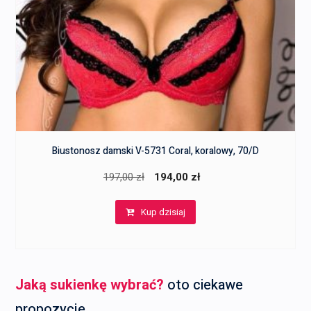
Biustonosz damski V-5731 Coral, koralowy, 70/D
Pierwotna
Aktualna
197,00
zł
194,00
zł
cena
cena
Kup dzisiaj
wynosiła:
wynosi:
197,00 zł.
194,00 zł.
Jaką sukienkę wybrać?
oto ciekawe
propozycje