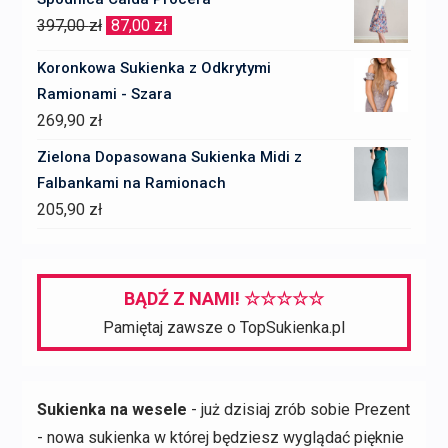
Pierwotna
Aktualna
397,00
zł
87,00
zł
cena
cena
Koronkowa Sukienka z Odkrytymi
wynosiła:
wynosi:
Ramionami - Szara
397,00 zł.
87,00 zł.
269,90
zł
Zielona Dopasowana Sukienka Midi z
Falbankami na Ramionach
205,90
zł
BĄDŹ Z NAMI! ☆☆☆☆☆
Pamiętaj zawsze o TopSukienka.pl
Sukienka na wesele
- już dzisiaj zrób sobie Prezent
- nowa sukienka w której będziesz wyglądać pięknie