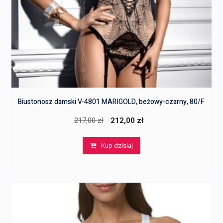
Biustonosz damski V-4801 MARIGOLD, beżowy-czarny, 80/F
Pierwotna
Aktualna
217,00
zł
212,00
zł
cena
cena
Kup dzisiaj
wynosiła:
wynosi:
217,00 zł.
212,00 zł.