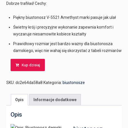
229,00 zł.
225,00 zł.
Dobrze trafiłaś! Cechy:
Piękny biustonosz V-5521 Amethyst marki pasuje jak ulał
Świetny krój i precyzyjne wykonanie zapewnia komfort i
wyczaruje niesamowite kobiece kształty
Prawidłowy rozmiar jest bardzo ważny dla biustonosza
damskiego, więc nie wahaj się skorzystać z tabeli rozmiarów
Kup dzisiaj
SKU:
dc2e64da58a8
Kategoria:
biustonosze
Opis
Informacje dodatkowe
Opis