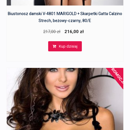
Biustonosz damski V-4801 MARIGOLD + Skarpetki Gatta Calzino
Strech, beżowy-czarny, 80/E
Pierwotna
Aktualna
217,00
zł
216,00
zł
cena
cena
Kup dzisiaj
wynosiła:
wynosi:
217,00 zł.
216,00 zł.
PROMOCJA!