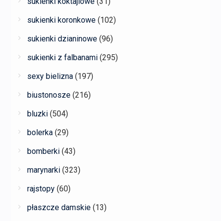
sukienki koktajlowe
(31)
sukienki koronkowe
(102)
sukienki dzianinowe
(96)
sukienki z falbanami
(295)
sexy bielizna
(197)
biustonosze
(216)
bluzki
(504)
bolerka
(29)
bomberki
(43)
marynarki
(323)
rajstopy
(60)
płaszcze damskie
(13)