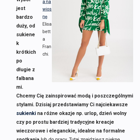
a na
jest
wios
bardzo
nę
.
Elisa
duży, od
bett
sukiene
a
k
Fran
krótkich
chi.
po
długie z
falbana
mi.
Chcemy Cię zainspirować modą i poszczególnymi
stylami. Dzisiaj przedstawiamy Ci najciekawsze
sukienki
na różne okazje np. urlop, dzień wolny
czy po prostu bardziej tradycyjne kreacje
wieczorowe i eleganckie, idealne na formalne
spotkania
lub do pracy. Tutaj znajdziesz piękne