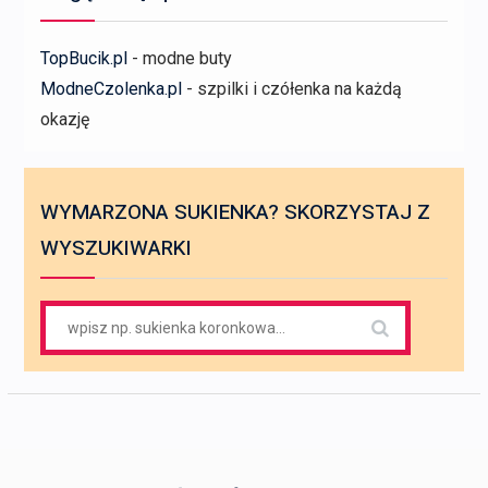
TopBucik.pl
- modne buty
ModneCzolenka.pl
- szpilki i czółenka na każdą
okazję
WYMARZONA SUKIENKA? SKORZYSTAJ Z
WYSZUKIWARKI
Search
for: