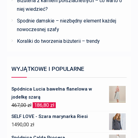
Biżuteria z kamieni półszlachetnych – co warto o
niej wiedzieć?
Spodnie damskie – niezbędny element każdej
nowoczesnej szafy
Koraliki do tworzenia biżuterii – trendy
WYJĄTKOWE I POPULARNE
Spódnica Lucia bawełna flanelowa w
jodełkę szarą
Pierwotna
Aktualna
467,00
zł
186,80
zł
cena
cena
SELF LOVE - Szara marynarka Riesi
wynosiła:
wynosi:
1490,00
zł
467,00 zł.
186,80 zł.
Spódnica Calda Procera