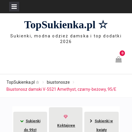
Skip
TopSukienka.pl ☆
to
content
Sukienki, modna odzież damska i top dodatki
2026
0
TopSukienka.pl ☆
biustonosze
Biustonosz damski V-5521 Amethyst, czarny-beżowy, 95/E
Sukienki
Sukienki w
Koktajowe
do 99zł
kwiaty