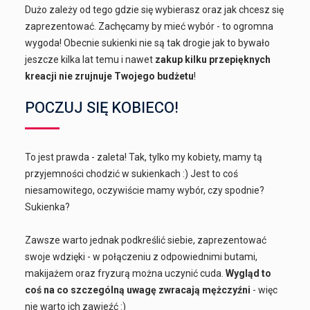
Dużo zależy od tego gdzie się wybierasz oraz jak chcesz się
zaprezentować. Zachęcamy by mieć wybór - to ogromna
wygoda! Obecnie sukienki nie są tak drogie jak to bywało
jeszcze kilka lat temu i nawet
zakup kilku przepięknych
kreacji nie zrujnuje Twojego budżetu
!
POCZUJ SIĘ KOBIECO!
To jest prawda - zaleta! Tak, tylko my kobiety, mamy tą
przyjemności chodzić w sukienkach :) Jest to coś
niesamowitego, oczywiście mamy wybór, czy spodnie?
Sukienka?
Zawsze warto jednak podkreślić siebie, zaprezentować
swoje wdzięki - w połączeniu z odpowiednimi butami,
makijażem oraz fryzurą można uczynić cuda.
Wygląd to
coś na co szczególną uwagę zwracają mężczyźni
- więc
nie warto ich zawieźć :)