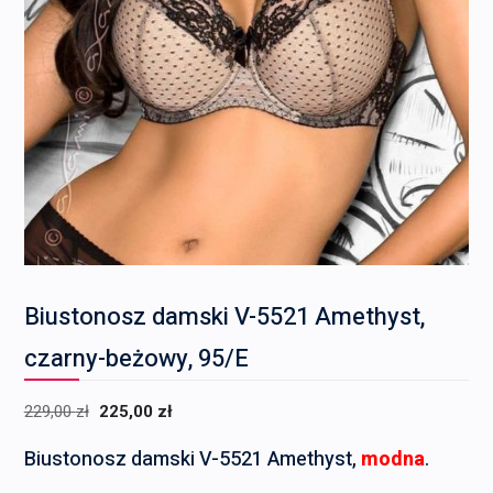
Biustonosz damski V-5521 Amethyst,
czarny-beżowy, 95/E
Pierwotna
Aktualna
229,00
zł
225,00
zł
cena
cena
Biustonosz damski V-5521 Amethyst,
modna
.
wynosiła:
wynosi: