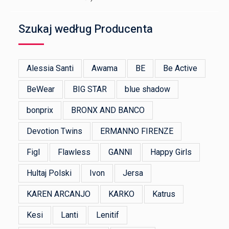
Szukaj według Producenta
Alessia Santi
Awama
BE
Be Active
BeWear
BIG STAR
blue shadow
bonprix
BRONX AND BANCO
Devotion Twins
ERMANNO FIRENZE
Figl
Flawless
GANNI
Happy Girls
Hultaj Polski
Ivon
Jersa
KAREN ARCANJO
KARKO
Katrus
Kesi
Lanti
Lenitif