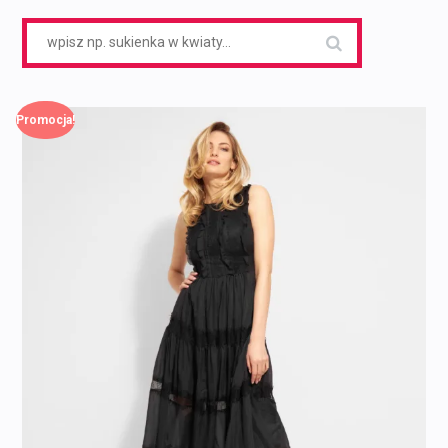
Search
for:
Promocja!