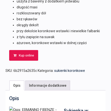
uszyta z bawełny z dodatkiem jedwabiu
długość maxi
rozkloszowany dół
bez rękawów
okrągły dekolt
przy dekolcie koronkowe wstawki i niewielkie falbanki
z tyłu zapięcie na suwak
ażurowe, koronkowe wstawki w dolnej części
Kup online
SKU:
6b2915a2635c
Kategoria:
sukienki koronkowe
Opis
Informacje dodatkowe
Opis
Sukienka w