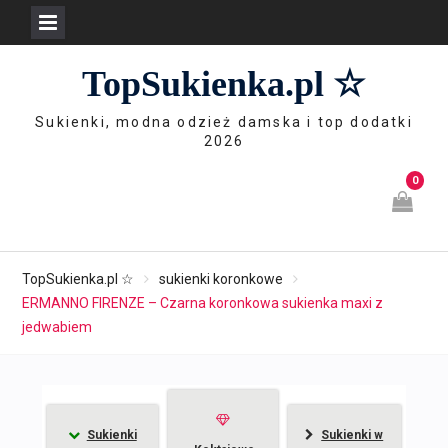
Skip
TopSukienka.pl ☆
to
content
Sukienki, modna odzież damska i top dodatki
2026
0
TopSukienka.pl ☆
sukienki koronkowe
ERMANNO FIRENZE – Czarna koronkowa sukienka maxi z
jedwabiem
Sukienki
Sukienki w