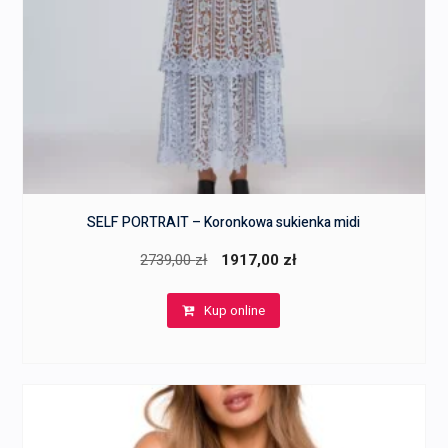
SELF PORTRAIT – Koronkowa sukienka midi
Pierwotna
Aktualna
2739,00
zł
1917,00
zł
cena
cena
Kup online
wynosiła:
wynosi:
2739,00 zł.
1917,00 zł.