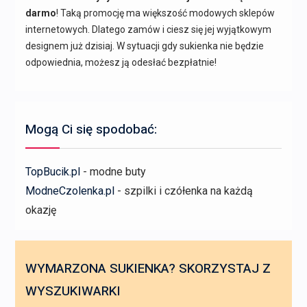
darmo
! Taką promocję ma większość modowych sklepów
internetowych. Dlatego zamów i ciesz się jej wyjątkowym
designem już dzisiaj. W sytuacji gdy sukienka nie będzie
odpowiednia, możesz ją odesłać bezpłatnie!
Mogą Ci się spodobać:
TopBucik.pl
- modne buty
ModneCzolenka.pl
- szpilki i czółenka na każdą
okazję
WYMARZONA SUKIENKA? SKORZYSTAJ Z
WYSZUKIWARKI