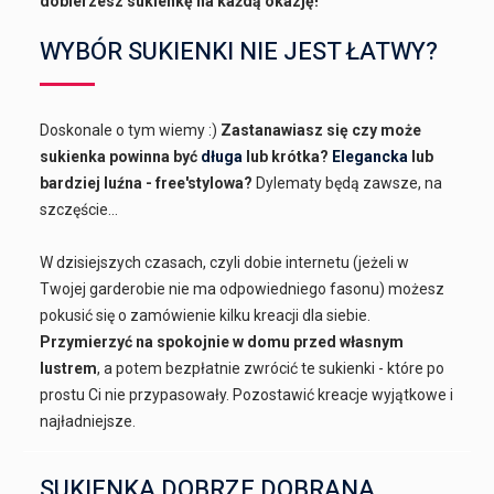
dobierzesz sukienkę na każdą okazję!
WYBÓR SUKIENKI NIE JEST ŁATWY?
Doskonale o tym wiemy :)
Zastanawiasz się czy może
sukienka powinna być
długa
lub krótka?
Elegancka
lub
bardziej luźna - free'stylowa?
Dylematy będą zawsze, na
szczęście...
W dzisiejszych czasach, czyli dobie internetu (jeżeli w
Twojej garderobie nie ma odpowiedniego fasonu) możesz
pokusić się o zamówienie kilku kreacji dla siebie.
Przymierzyć na spokojnie w domu przed własnym
lustrem
, a potem bezpłatnie zwrócić te sukienki - które po
prostu Ci nie przypasowały. Pozostawić kreacje wyjątkowe i
najładniejsze.
SUKIENKA DOBRZE DOBRANA