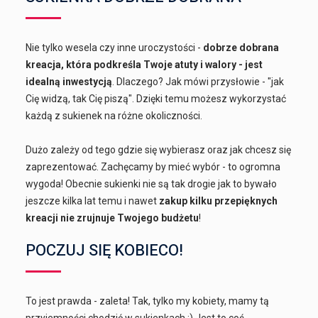
Nie tylko wesela czy inne uroczystości -
dobrze dobrana
kreacja, która podkreśla Twoje atuty i walory - jest
idealną inwestycją
. Dlaczego? Jak mówi przysłowie - "jak
Cię widzą, tak Cię piszą". Dzięki temu możesz wykorzystać
każdą z sukienek na różne okoliczności.
Dużo zależy od tego gdzie się wybierasz oraz jak chcesz się
zaprezentować. Zachęcamy by mieć wybór - to ogromna
wygoda! Obecnie sukienki nie są tak drogie jak to bywało
jeszcze kilka lat temu i nawet
zakup kilku przepięknych
kreacji nie zrujnuje Twojego budżetu
!
POCZUJ SIĘ KOBIECO!
To jest prawda - zaleta! Tak, tylko my kobiety, mamy tą
przyjemności chodzić w sukienkach :) Jest to coś