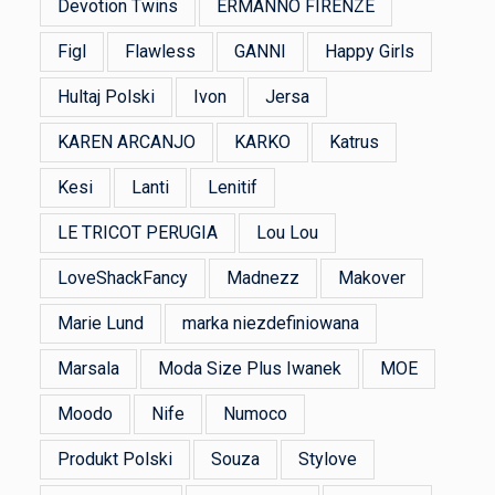
Devotion Twins
ERMANNO FIRENZE
Figl
Flawless
GANNI
Happy Girls
Hultaj Polski
Ivon
Jersa
KAREN ARCANJO
KARKO
Katrus
Kesi
Lanti
Lenitif
LE TRICOT PERUGIA
Lou Lou
LoveShackFancy
Madnezz
Makover
Marie Lund
marka niezdefiniowana
Marsala
Moda Size Plus Iwanek
MOE
Moodo
Nife
Numoco
Produkt Polski
Souza
Stylove