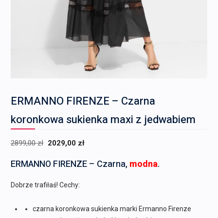
ERMANNO FIRENZE – Czarna
koronkowa sukienka maxi z jedwabiem
Pierwotna
Aktualna
2899,00
zł
2029,00
zł
cena
cena
ERMANNO FIRENZE – Czarna,
modna
.
wynosiła:
wynosi:
2899,00 zł.
2029,00 zł.
Dobrze trafiłaś! Cechy:
czarna koronkowa sukienka marki Ermanno Firenze