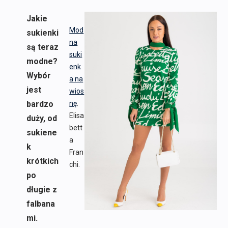
Jakie
Mod
sukienki
na
są teraz
suki
modne?
enk
Wybór
a na
jest
wios
bardzo
nę
.
Elisa
duży, od
bett
sukiene
a
k
Fran
krótkich
chi.
po
długie z
falbana
mi.