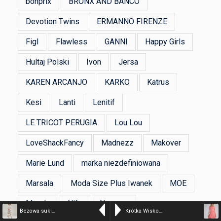
bonprix
BRONX AND BANCO
Devotion Twins
ERMANNO FIRENZE
Figl
Flawless
GANNI
Happy Girls
Hultaj Polski
Ivon
Jersa
KAREN ARCANJO
KARKO
Katrus
Kesi
Lanti
Lenitif
LE TRICOT PERUGIA
Lou Lou
LoveShackFancy
Madnezz
Makover
Marie Lund
marka niezdefiniowana
Marsala
Moda Size Plus Iwanek
MOE
Moodo
Nife
Numoco
Beżowa sukienka w kwiaty – kolor n/a – 75-80597-46 SABB
Krótka Wiskozowa Sukienka na Lato – Koralowa