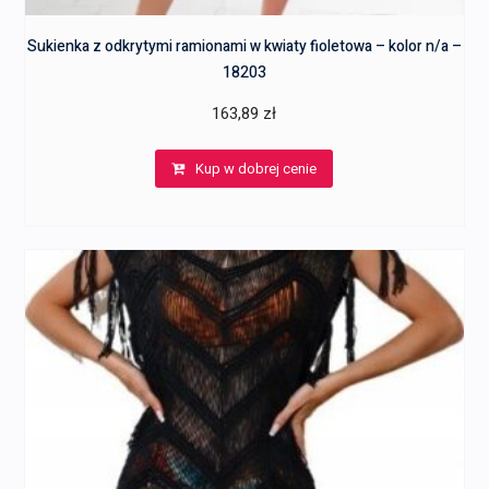
Sukienka z odkrytymi ramionami w kwiaty fioletowa – kolor n/a –
18203
163,89
zł
Kup w dobrej cenie