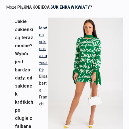
Może
PIĘKNA KOBIECA
SUKIENKA W KWIATY
?
Jakie
Mod
sukienki
na
są teraz
suki
modne?
enk
Wybór
a na
jest
wios
bardzo
nę
.
Elisa
duży, od
bett
sukiene
a
k
Fran
krótkich
chi.
po
długie z
falbana