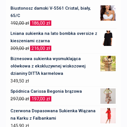
Biustonosz damski V-5561 Cristal, biały,
65/C
Pierwotna
Aktualna
192,00
zł
186,00
zł
cena
cena
Lniana sukienka na lato bombka oversize z
wynosiła:
wynosi:
kieszeniami czarna
192,00 zł.
186,00 zł.
Pierwotna
Aktualna
309,00
zł
216,00
zł
cena
cena
Biznesowa sukienka wysmuklająca
wynosiła:
wynosi:
ołówkowa z ekskluzywnej wiskozowej
309,00 zł.
216,00 zł.
dzianiny DITTA karmelowa
349,50
zł
Spódnica Carissa Begonia brązowa
Pierwotna
Aktualna
297,00
zł
197,00
zł
cena
cena
Czerwona Dopasowana Sukienka Wiązana
wynosiła:
wynosi:
na Karku z Falbankami
297,00 zł.
197,00 zł.
145,90
zł