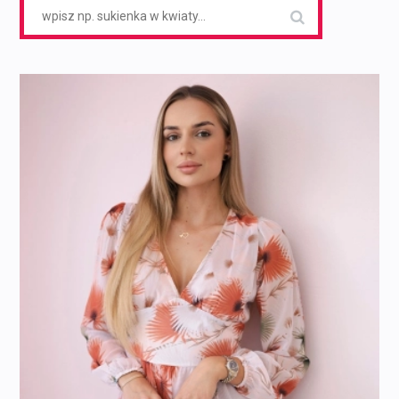
Search
for: