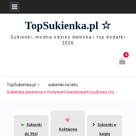
Skip
TopSukienka.pl ☆
to
content
Sukienki, modna odzież damska i top dodatki
2026
0
TopSukienka.pl ☆
sukienki na lato
Sukienka zwiewna z motywem kwiatowym pudrowy róż
Sukienki
Sukienki w
Koktajowe
do 99zł
kwiaty