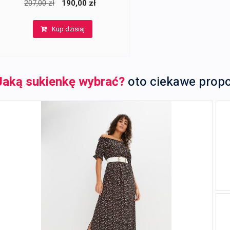
Pierwotna
Aktualna
207,00
zł
190,00
zł
cena
cena
Kup dzisiaj
wynosiła:
wynosi:
207,00 zł.
190,00 zł.
Jaką sukienkę wybrać?
oto ciekawe prop