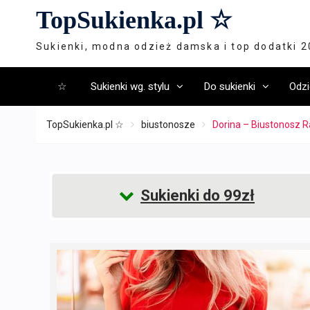
Skip
TopSukienka.pl ☆
to
content
Sukienki, modna odzież damska i top dodatki 
☆
Sukienki wg. stylu
Do sukienki
Odzi
TopSukienka.pl ☆
biustonosze
Dorina – Biustonosz Ra
Sukienki do 99zł