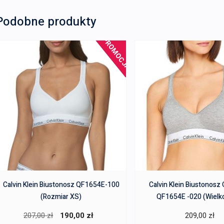
Podobne produkty
PROMOCJA!
Calvin Klein Biustonosz QF1654E-100
Calvin Klein Biustonos
(Rozmiar XS)
QF1654E -020 (Wielk
Pierwotna
Aktualna
207,00
zł
190,00
zł
209,00
zł