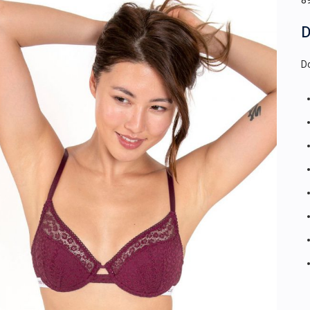
8
D
Do