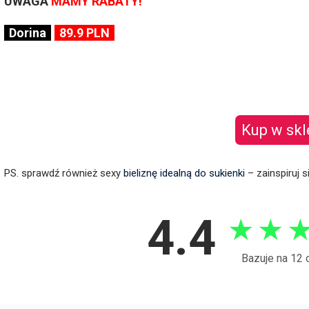
UWAGA
MAMY RABATY!
Dorina
89.9 PLN
Kup w skl
PS. sprawdź również sexy
bieliznę idealną do sukienki
– zainspiruj s
4.4
★
★
Bazuje na 12 