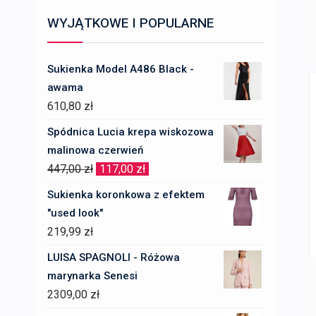
WYJĄTKOWE I POPULARNE
Sukienka Model A486 Black -
awama
610,80
zł
Spódnica Lucia krepa wiskozowa
malinowa czerwień
Pierwotna
Aktualna
447,00
zł
117,00
zł
cena
cena
Sukienka koronkowa z efektem
wynosiła:
wynosi:
"used look"
447,00 zł.
117,00 zł.
219,99
zł
LUISA SPAGNOLI - Różowa
marynarka Senesi
2309,00
zł