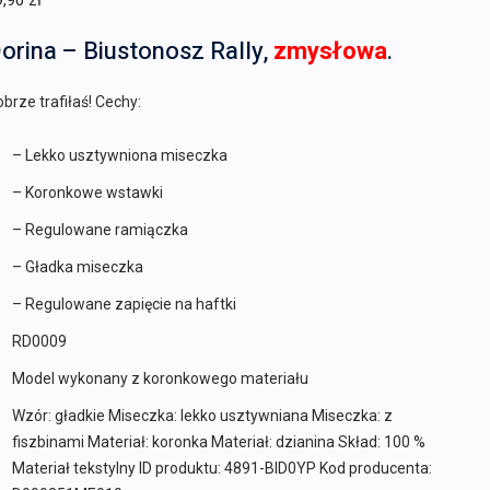
9,90
zł
orina – Biustonosz Rally,
zmysłowa
.
brze trafiłaś! Cechy:
– Lekko usztywniona miseczka
– Koronkowe wstawki
– Regulowane ramiączka
– Gładka miseczka
– Regulowane zapięcie na haftki
RD0009
Model wykonany z koronkowego materiału
Wzór: gładkie Miseczka: lekko usztywniana Miseczka: z
fiszbinami Materiał: koronka Materiał: dzianina Skład: 100 %
Materiał tekstylny ID produktu: 4891-BID0YP Kod producenta: