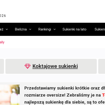
2026
eż
Bielizna
Rankingi
Sukienki na lato
Sukien
lly
Koktajowe sukienki
Przedstawiamy sukienki krótkie oraz dł
rozmiarze oversize! Zebraliśmy je na
T
najlepszą sukienkę dla siebie, są to o