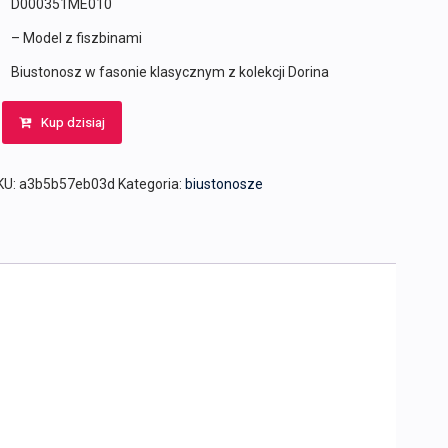
D000351ME010
– Model z fiszbinami
Biustonosz w fasonie klasycznym z kolekcji Dorina
Kup dzisiaj
KU:
a3b5b57eb03d
Kategoria:
biustonosze