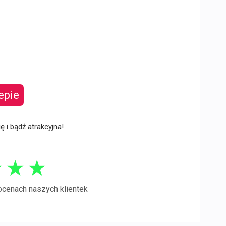
epie
ię i bądź atrakcyjna!
★
★
★
ocenach naszych klientek