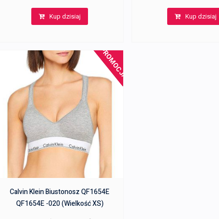
cena
cena
Kup dzisiaj
Kup dzisiaj
wynosiła:
wynosi:
207,00 zł.
190,00 zł.
PROMOCJA!
Calvin Klein Biustonosz QF1654E
QF1654E -020 (Wielkość XS)