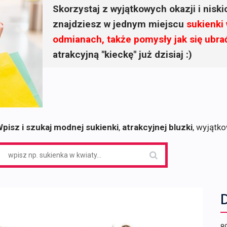
Skorzystaj z wyjątkowych okazji i nisk
znajdziesz w jednym miejscu
sukienki
odmianach, także pomysły jak się ubra
atrakcyjną "kieckę" już dzisiaj :)
pisz i szukaj modnej sukienki
,
atrakcyjnej bluzki
, wyjątk
earch
or:
D