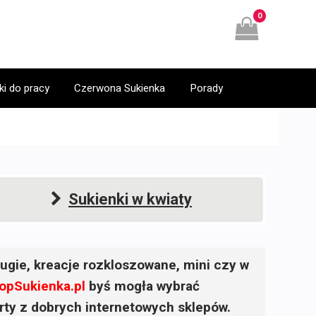
0
ki do pracy
Czerwona Sukienka
Porady
Sukienki w kwiaty
ugie, kreacje rozkloszowane, mini czy w
opSukienka.pl
byś mogła wybrać
ferty z dobrych internetowych sklepów.