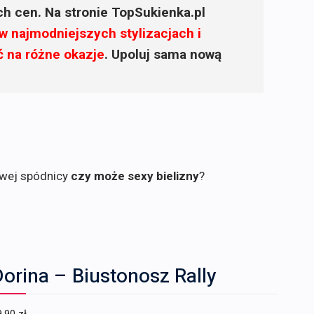
ich cen. Na stronie TopSukienka.pl
w najmodniejszych stylizacjach i
ć na różne okazje
. Upoluj sama nową
owej spódnicy
czy może sexy bielizny
?
orina – Biustonosz Rally