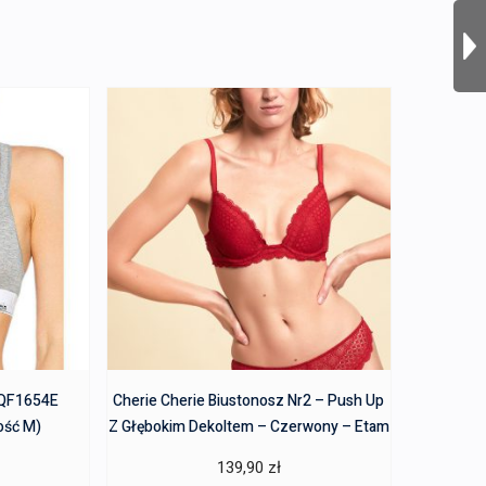
z QF1654E
Cherie Cherie Biustonosz Nr2 – Push Up
ość M)
Z Głębokim Dekoltem – Czerwony – Etam
139,90
zł