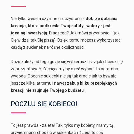
Nie tylko wesela czy inne uroczystości -
dobrze dobrana
kreacja, która podkreśla Twoje atuty i walory - jest
idealną inwestycją
. Dlaczego? Jak mówi przysłowie - "jak
Cię widzą, tak Cię piszą". Dzięki temu możesz wykorzystać
każdą z sukienek na różne okoliczności.
Dużo zależy od tego gdzie się wybierasz oraz jak chcesz się
zaprezentować. Zachęcamy by mieć wybór - to ogromna
wygoda! Obecnie sukienki nie są tak drogie jak to bywało
jeszcze kilka lat temu i nawet
zakup kilku przepięknych
kreacji nie zrujnuje Twojego budżetu
!
POCZUJ SIĘ KOBIECO!
To jest prawda - zaleta! Tak, tylko my kobiety, mamy tą
przyjemności chodzić w sukienkach :) Jest to coś