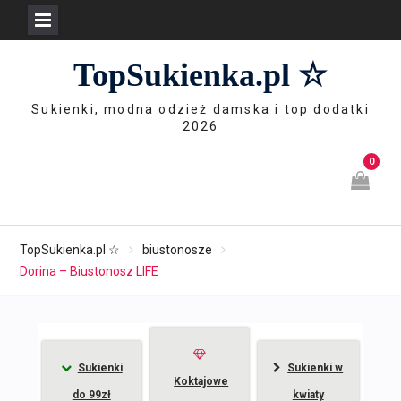
Skip
TopSukienka.pl ☆
to
content
Sukienki, modna odzież damska i top dodatki
2026
0
TopSukienka.pl ☆
biustonosze
Dorina – Biustonosz LIFE
Sukienki
Sukienki w
Koktajowe
do 99zł
kwiaty