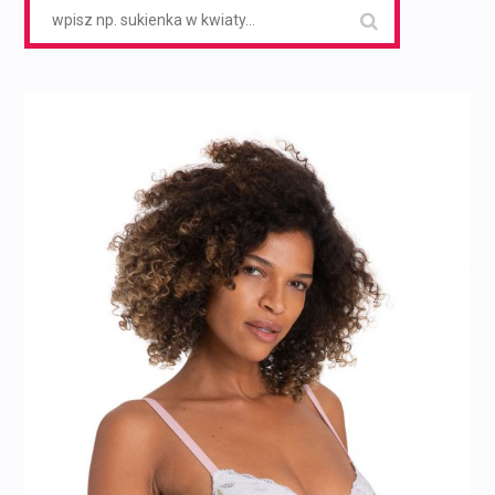
Search
for: