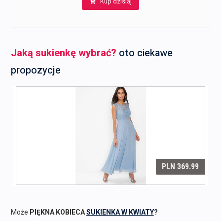
Kup dzisiaj
wynosiła:
wynosi:
289,00 zł.
281,00 zł.
Jaką sukienkę wybrać?
oto ciekawe
propozycje
Może
PIĘKNA KOBIECA
SUKIENKA W KWIATY
?