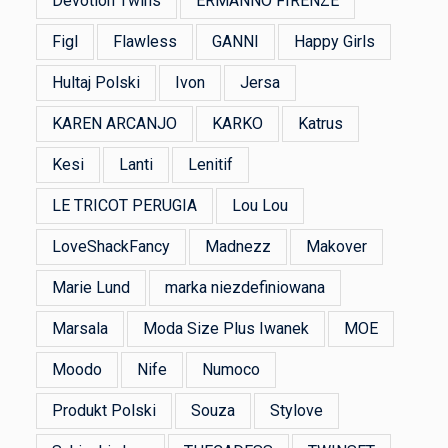
Devotion Twins
ERMANNO FIRENZE
Figl
Flawless
GANNI
Happy Girls
Hultaj Polski
Ivon
Jersa
KAREN ARCANJO
KARKO
Katrus
Kesi
Lanti
Lenitif
LE TRICOT PERUGIA
Lou Lou
LoveShackFancy
Madnezz
Makover
Marie Lund
marka niezdefiniowana
Marsala
Moda Size Plus Iwanek
MOE
Moodo
Nife
Numoco
Produkt Polski
Souza
Stylove