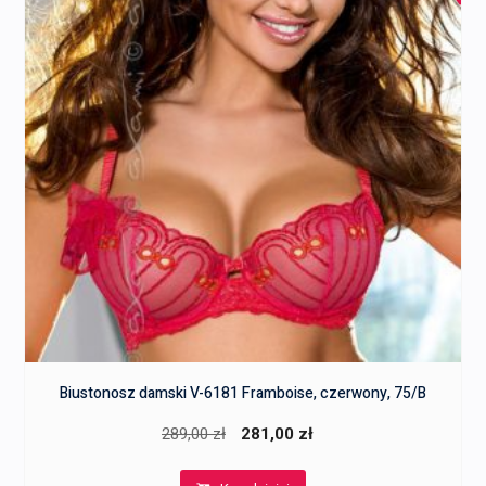
Biustonosz damski V-6181 Framboise, czerwony, 75/B
Pierwotna
Aktualna
289,00
zł
281,00
zł
cena
cena