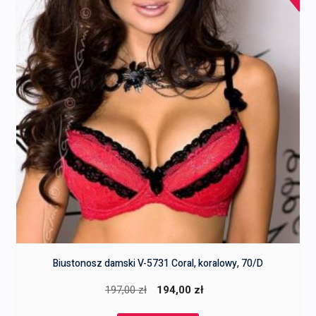
Biustonosz damski V-5731 Coral, koralowy, 70/D
Pierwotna
Aktualna
197,00
zł
194,00
zł
cena
cena