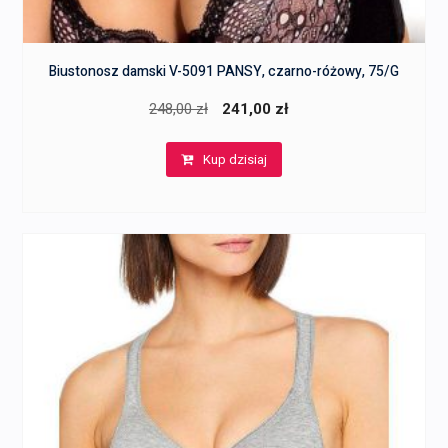
Biustonosz damski V-5091 PANSY, czarno-różowy, 75/G
Pierwotna
Aktualna
248,00
zł
241,00
zł
cena
cena
Kup dzisiaj
wynosiła:
wynosi:
248,00 zł.
241,00 zł.