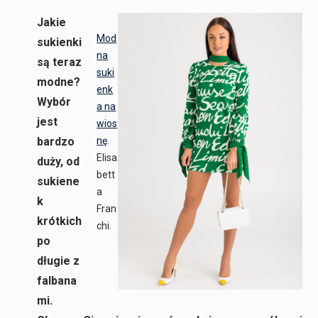
Jakie
Mod
sukienki
na
są teraz
suki
modne?
enk
Wybór
a na
jest
wios
bardzo
nę
.
Elisa
duży, od
bett
sukiene
a
k
Fran
krótkich
chi.
po
długie z
falbana
mi.