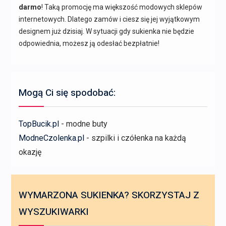
darmo
! Taką promocję ma większość modowych sklepów
internetowych. Dlatego zamów i ciesz się jej wyjątkowym
designem już dzisiaj. W sytuacji gdy sukienka nie będzie
odpowiednia, możesz ją odesłać bezpłatnie!
Mogą Ci się spodobać:
TopBucik.pl
- modne buty
ModneCzolenka.pl
- szpilki i czółenka na każdą
okazję
WYMARZONA SUKIENKA? SKORZYSTAJ Z
WYSZUKIWARKI