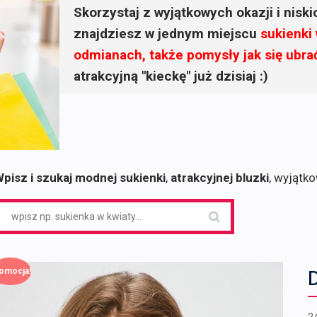
Skorzystaj z wyjątkowych okazji i nisk
znajdziesz w jednym miejscu
sukienki
odmianach, także pomysły jak się ubra
atrakcyjną "kieckę" już dzisiaj :)
pisz i szukaj modnej sukienki
,
atrakcyjnej bluzki
, wyjątk
earch
or:
omocja!