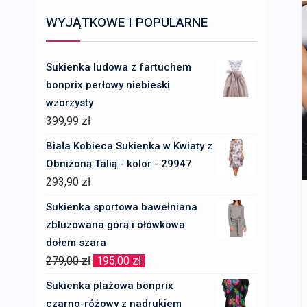
WYJĄTKOWE I POPULARNE
Sukienka ludowa z fartuchem
bonprix perłowy niebieski
wzorzysty
399,99
zł
Biała Kobieca Sukienka w Kwiaty z
Obniżoną Talią - kolor - 29947
293,90
zł
Sukienka sportowa bawełniana
zbluzowana górą i ołówkowa
dołem szara
Pierwotna
Aktualna
279,00
zł
195,00
zł
cena
cena
Sukienka plażowa bonprix
wynosiła:
wynosi:
czarno-różowy z nadrukiem