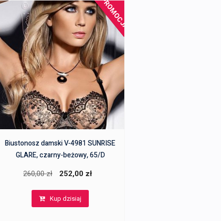
PROMOCJA!
Biustonosz damski V-4981 SUNRISE
GLARE, czarny-beżowy, 65/D
Pierwotna
Aktualna
260,00
zł
252,00
zł
cena
cena
Kup dzisiaj
wynosiła:
wynosi:
260,00 zł.
252,00 zł.