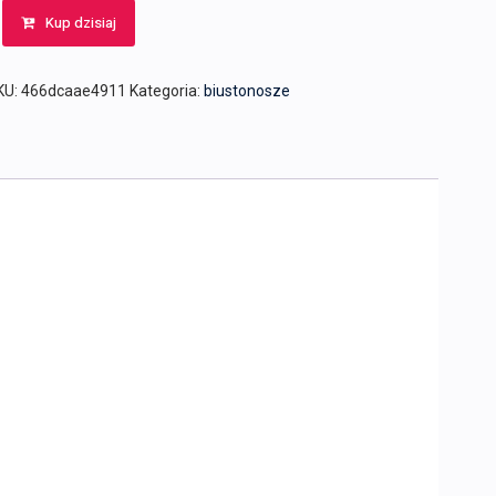
Kup dzisiaj
KU:
466dcaae4911
Kategoria:
biustonosze