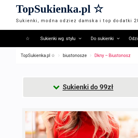
Skip
TopSukienka.pl ☆
to
content
Sukienki, modna odzież damska i top dodatki 
☆
Sukienki wg. stylu
Do sukienki
Odzi
TopSukienka.pl ☆
biustonosze
Dkny – Biustonosz
Sukienki do 99zł