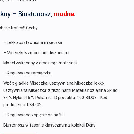
49,90
zł
179,90
zł
cena
cena
kny – Biustonosz,
modna
.
wynosiła:
wynosi:
249,90 zł.
179,90 zł.
brze trafiłaś! Cechy:
– Lekko usztywniona miseczka
– Miseczki wzmocnione fiszbinami
Model wykonany z gładkiego materiału
– Regulowane ramiączka
Wzór: gładkie Miseczka: usztywniana Miseczka: lekko
usztywniana Miseczka: z fiszbinami Materiał: dzianina Skład:
84 % Nylon, 16 % Poliamid, ID produktu: 100-BID08T Kod
producenta: DK4502
– Regulowane zapięcie na haftki
Biustonosz w fasonie klasycznym z kolekcji Dkny