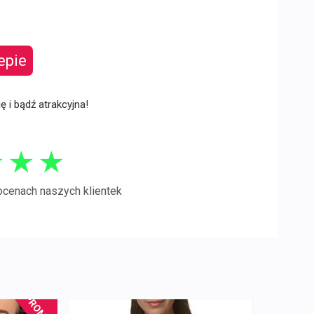
epie
ię i bądź atrakcyjna!
★
★
★
ocenach naszych klientek