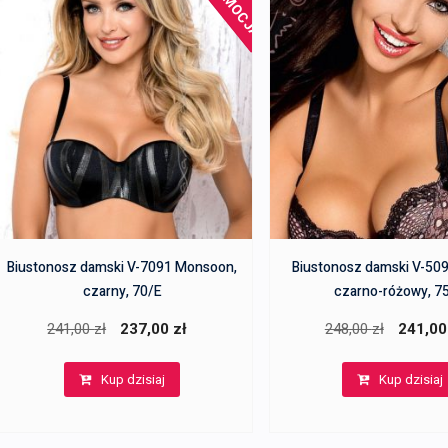
PROMOCJA!
Biustonosz damski V-7091 Monsoon,
Biustonosz damski V-50
czarny, 70/E
czarno-różowy, 7
Pierwotna
Aktualna
Pierwotn
241,00
zł
237,00
zł
248,00
zł
241,0
cena
cena
cena
Kup dzisiaj
Kup dzisiaj
wynosiła:
wynosi:
wynosiła:
241,00 zł.
237,00 zł.
248,00 zł