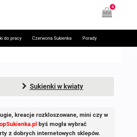
0
ki do pracy
Czerwona Sukienka
Porady
Sukienki w kwiaty
ugie, kreacje rozkloszowane, mini czy w
opSukienka.pl
byś mogła wybrać
ferty z dobrych internetowych sklepów.