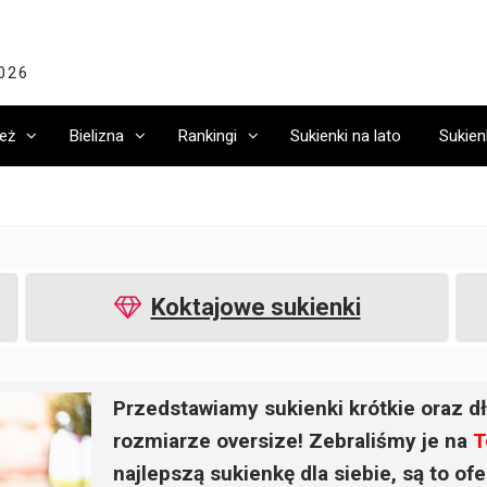
2026
eż
Bielizna
Rankingi
Sukienki na lato
Sukien
Koktajowe sukienki
Przedstawiamy sukienki krótkie oraz dł
rozmiarze oversize! Zebraliśmy je na
T
najlepszą sukienkę dla siebie, są to o