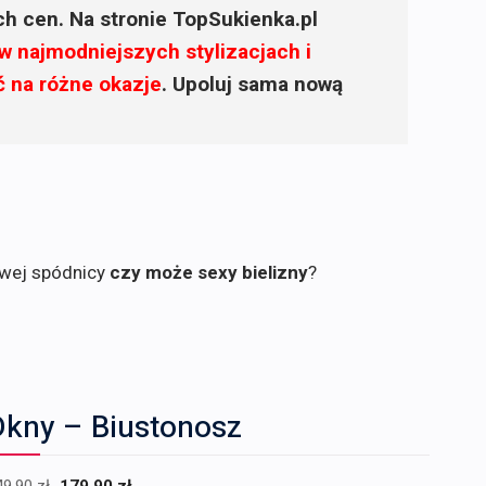
ich cen. Na stronie TopSukienka.pl
w najmodniejszych stylizacjach i
ć na różne okazje
. Upoluj sama nową
owej spódnicy
czy może sexy bielizny
?
Dkny – Biustonosz
Pierwotna
Aktualna