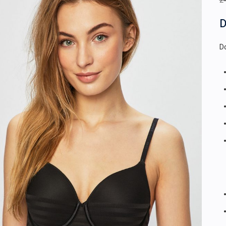
2
D
Do