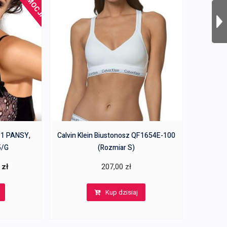
PROMOCJA!
91 PANSY,
Calvin Klein Biustonosz QF1654E-100
5/G
(Rozmiar S)
a
Aktualna
0
zł
207,00
zł
cena
Kup dzisiaj
wynosi:
.
241,00 zł.