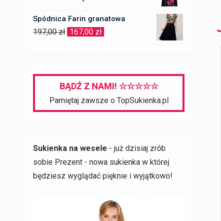
279,00 zł.
195,00 zł.
Spódnica Farin granatowa
Pierwotna
Aktualna
197,00
zł
167,00
zł
cena
cena
wynosiła:
wynosi:
197,00 zł.
167,00 zł.
BĄDŹ Z NAMI! ☆☆☆☆☆
Pamiętaj zawsze o TopSukienka.pl
Sukienka na wesele
- już dzisiaj zrób
sobie Prezent - nowa sukienka w której
będziesz wyglądać pięknie i wyjątkowo!