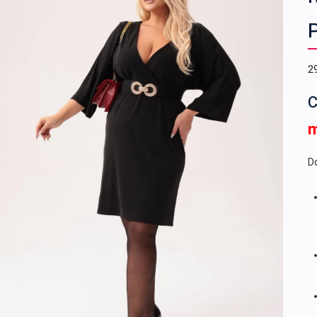
2
C
Do