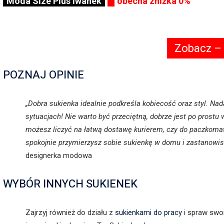
Moda Size Plus Iwanek
obecna zniżka 0%
Zobacz –
POZNAJ OPINIE
„Dobra sukienka idealnie podkreśla kobiecość oraz styl. Nada
sytuacjach! Nie warto być przeciętną, dobrze jest po prostu
możesz liczyć na łatwą dostawę kurierem, czy do paczkoma
spokojnie przymierzysz sobie sukienkę w domu i zastanowisz 
designerka modowa
WYBÓR INNYCH SUKIENEK
Zajrzyj również do działu z
sukienkami do pracy
i spraw swo