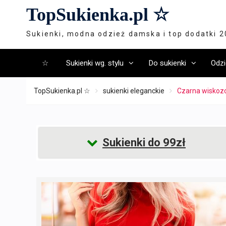
Skip
TopSukienka.pl ☆
to
content
Sukienki, modna odzież damska i top dodatki 
☆
Sukienki wg. stylu
Do sukienki
Odzi
TopSukienka.pl ☆
sukienki eleganckie
Czarna wiskoz
Sukienki do 99zł