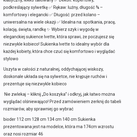
klasyczny, lekko taliowany ✅ Dekolt: kopertowy,
podkreślający sylwetkę ✅ Rękaw: luźny, długość ¾ –
komfortowy i elegancki ✅ Długość: przed kolano –
uniwersalna na wiele okazji ✅ Idealna na: spotkania, pracę,
kolację, święta, randkę ✨ Wybierz szyk i wygodę w
eleganckiej sukience Ivette, która sprawi, że poczujesz się
niezwykle kobieco! Sukienka Ivette to idealny wybór dla
każdej kobiety, która chce czuć się komfortowo i wyglądać
stylowo
Uszyta w całości z naturalnej, oddychającej wiskozy,
doskonale układa się na sylwetce, nie krępuje ruchów i
prezentuje się niezwykle kobieco
Nie zwlekaj – kliknij „Do koszyka” i odkryj, jak łatwo można
wyglądać olśniewająco! Przed zamówieniem zerknij do tabeli
rozmiarów, aby sprawniej go wybrać
bioder 112 cm 128 cm 134 cm 140 cm Sukienka
prezentowana jest na modelce, która ma 174cm wzrostu
oraz nosi rozmiar 46