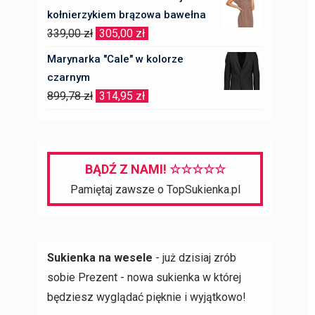
kołnierzykiem brązowa bawełna
Pierwotna
Aktualna
339,00
zł
305,00
zł
cena
cena
Marynarka "Cale" w kolorze
wynosiła:
wynosi:
czarnym
339,00 zł.
305,00 zł.
Pierwotna
Aktualna
899,78
zł
314,95
zł
cena
cena
wynosiła:
wynosi:
899,78 zł.
314,95 zł.
BĄDŹ Z NAMI! ☆☆☆☆☆
Pamiętaj zawsze o TopSukienka.pl
Sukienka na wesele
- już dzisiaj zrób
sobie Prezent - nowa sukienka w której
będziesz wyglądać pięknie i wyjątkowo!