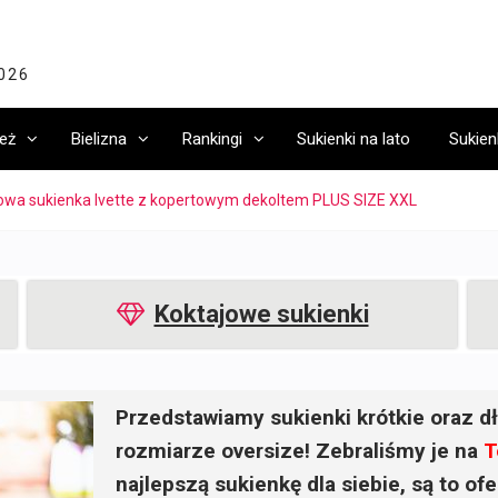
2026
eż
Bielizna
Rankingi
Sukienki na lato
Sukien
owa sukienka Ivette z kopertowym dekoltem PLUS SIZE XXL
Koktajowe sukienki
Przedstawiamy sukienki krótkie oraz dł
rozmiarze oversize! Zebraliśmy je na
T
najlepszą sukienkę dla siebie, są to o