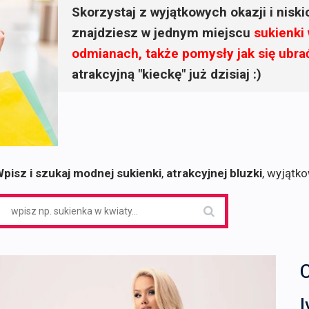
Skorzystaj z wyjątkowych okazji i nisk
znajdziesz w jednym miejscu
sukienki
odmianach, także pomysły jak się ubra
atrakcyjną "kieckę" już dzisiaj :)
pisz i szukaj modnej sukienki
,
atrakcyjnej bluzki
, wyjątk
earch
or: