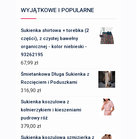
WYJĄTKOWE I POPULARNE
Sukienka shirtowa + torebka (2
części), z czystej bawełny
organicznej - kolor niebieski -
93262195
67,99
zł
Śmietankowa Długa Sukienka z
Rozcięciem i Poduszkami
316,90
zł
Sukienka koszulowa z
kołnierzykiem i kieszeniami
pudrowy róż
379,00
zł
Sukienka koszulowa szmizjerka z