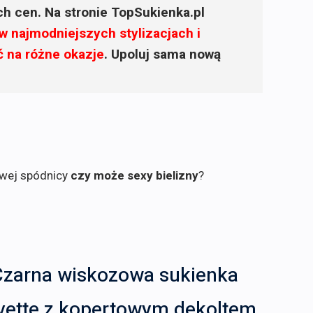
ich cen. Na stronie TopSukienka.pl
w najmodniejszych stylizacjach i
ć na różne okazje
. Upoluj sama nową
owej spódnicy
czy może sexy bielizny
?
Czarna wiskozowa sukienka
Ivette z kopertowym dekoltem