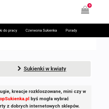
0
ki do pracy
Czerwona Sukienka
Porady
Sukienki w kwiaty
ugie, kreacje rozkloszowane, mini czy w
opSukienka.pl
byś mogła wybrać
ferty z dobrych internetowych sklepów.