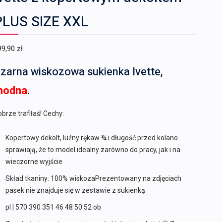
PLUS SIZE XXL
99,90
zł
zarna wiskozowa sukienka Ivette,
modna
.
brze trafiłaś! Cechy:
Kopertowy dekolt, luźny rękaw ¾ i długość przed kolano
sprawiają, że to model idealny zarówno do pracy, jak i na
wieczorne wyjście
Skład tkaniny: 100% wiskozaPrezentowany na zdjęciach
pasek nie znajduje się w zestawie z sukienką
pl | 570 390 351 46 48 50 52 ob