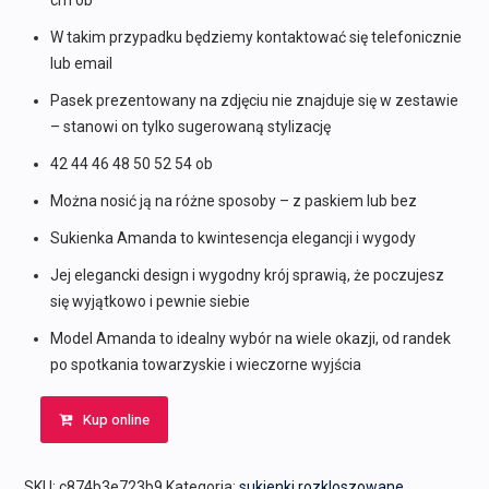
cm ob
W takim przypadku będziemy kontaktować się telefonicznie
lub email
Pasek prezentowany na zdjęciu nie znajduje się w zestawie
– stanowi on tylko sugerowaną stylizację
42 44 46 48 50 52 54 ob
Można nosić ją na różne sposoby – z paskiem lub bez
Sukienka Amanda to kwintesencja elegancji i wygody
Jej elegancki design i wygodny krój sprawią, że poczujesz
się wyjątkowo i pewnie siebie
Model Amanda to idealny wybór na wiele okazji, od randek
po spotkania towarzyskie i wieczorne wyjścia
Kup online
SKU:
c874b3e723b9
Kategoria:
sukienki rozkloszowane