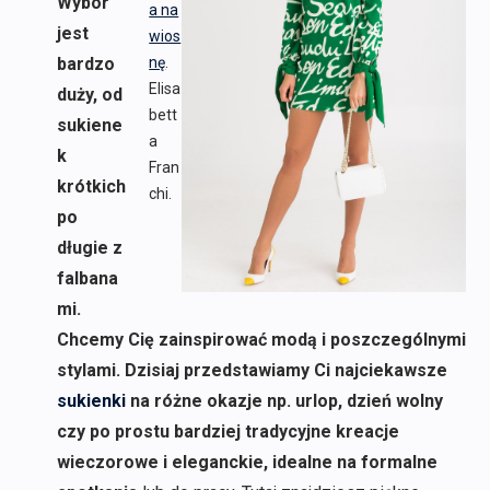
Wybór
a na
jest
wios
bardzo
nę
.
Elisa
duży, od
bett
sukiene
a
k
Fran
krótkich
chi.
po
długie z
falbana
mi.
Chcemy Cię zainspirować modą i poszczególnymi
stylami. Dzisiaj przedstawiamy Ci najciekawsze
sukienki
na różne okazje np. urlop, dzień wolny
czy po prostu bardziej tradycyjne kreacje
wieczorowe i eleganckie, idealne na formalne