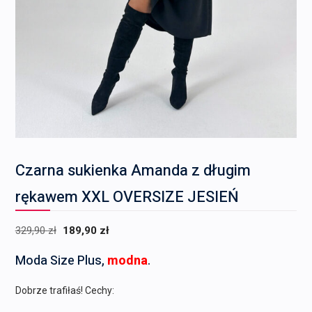
Czarna sukienka Amanda z długim
rękawem XXL OVERSIZE JESIEŃ
Pierwotna
Aktualna
329,90
zł
189,90
zł
cena
cena
Moda Size Plus,
modna
.
wynosiła:
wynosi:
329,90 zł.
189,90 zł.
Dobrze trafiłaś! Cechy: