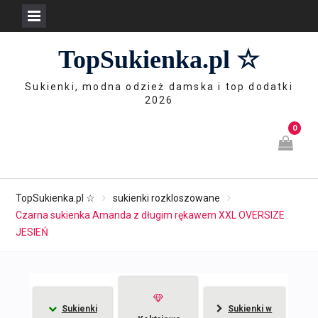
Skip
TopSukienka.pl ☆
to
content
Sukienki, modna odzież damska i top dodatki
2026
0
TopSukienka.pl ☆
sukienki rozkloszowane
Czarna sukienka Amanda z długim rękawem XXL OVERSIZE
JESIEŃ
Sukienki
Sukienki w