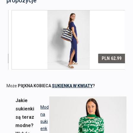
propozycje
Może
PIĘKNA KOBIECA
SUKIENKA W KWIATY
?
Jakie
Mod
sukienki
na
są teraz
suki
modne?
enk