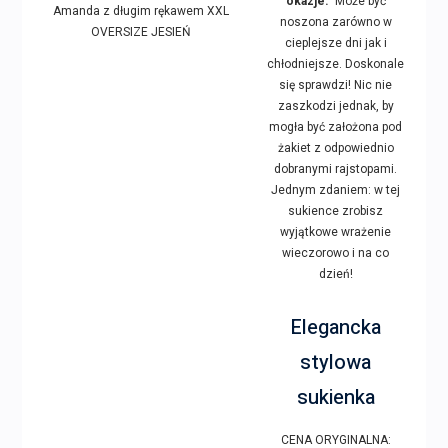
okazje.
Może być
noszona zarówno w
cieplejsze dni jak i
chłodniejsze. Doskonale
się sprawdzi! Nic nie
zaszkodzi jednak, by
mogła być założona pod
żakiet z odpowiednio
dobranymi rajstopami.
Jednym zdaniem: w tej
sukience zrobisz
wyjątkowe wrażenie
wieczorowo i na co
dzień!
Elegancka
stylowa
sukienka
CENA ORYGINALNA: