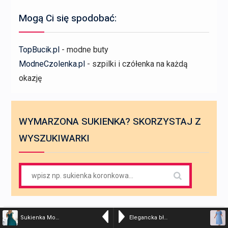
Mogą Ci się spodobać:
TopBucik.pl
- modne buty
ModneCzolenka.pl
- szpilki i czółenka na każdą
okazję
WYMARZONA SUKIENKA? SKORZYSTAJ Z
WYSZUKIWARKI
Search
for:
Sukienka Model Matilde 425-6 Green Brokat – Numoco
Elegancka błękitna sukienka Doris na wesele PLUS SIZE XXL