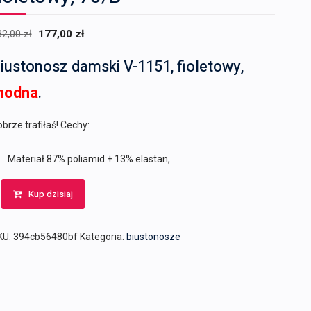
Pierwotna
Aktualna
82,00
zł
177,00
zł
cena
cena
iustonosz damski V-1151, fioletowy,
wynosiła:
wynosi:
182,00 zł.
177,00 zł.
modna
.
brze trafiłaś! Cechy:
Materiał 87% poliamid + 13% elastan,
Kup dzisiaj
KU:
394cb56480bf
Kategoria:
biustonosze