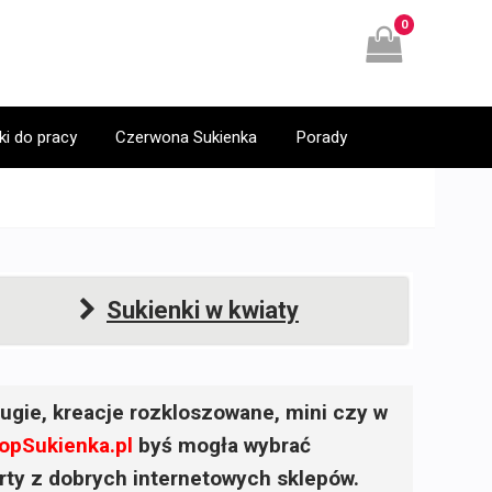
0
ki do pracy
Czerwona Sukienka
Porady
Sukienki w kwiaty
ugie, kreacje rozkloszowane, mini czy w
opSukienka.pl
byś mogła wybrać
ferty z dobrych internetowych sklepów.