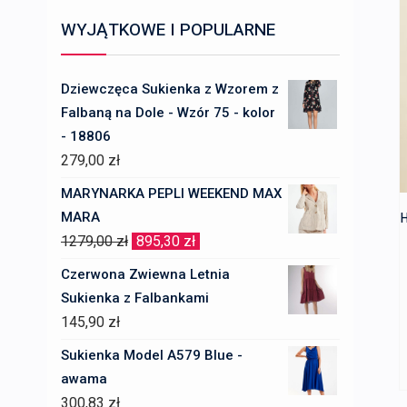
WYJĄTKOWE I POPULARNE
Dziewczęca Sukienka z Wzorem z
Falbaną na Dole - Wzór 75 - kolor
- 18806
279,00
zł
MARYNARKA PEPLI WEEKEND MAX
MARA
H
Pierwotna
Aktualna
1279,00
zł
895,30
zł
cena
cena
Czerwona Zwiewna Letnia
wynosiła:
wynosi:
Sukienka z Falbankami
1279,00 zł.
895,30 zł.
145,90
zł
Sukienka Model A579 Blue -
awama
300,83
zł