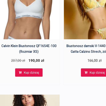
Calvin Klein Biustonosz QF1654E-100
Biustonosz damski V-1440 
(Rozmiar XS)
Gatta Calzino Strech, żó
Pierwotna
Aktualna
207,00
zł
190,00
zł
166,00
zł
cena
cena
Kup dzisiaj
Kup dzisiaj
wynosiła:
wynosi:
207,00 zł.
190,00 zł.