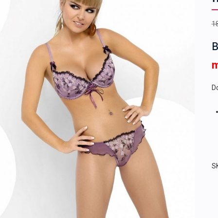
1
B
Do
S