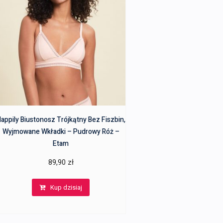
appily Biustonosz Trójkątny Bez Fiszbin,
Wyjmowane Wkładki – Pudrowy Róż –
Etam
89,90
zł
Kup dzisiaj