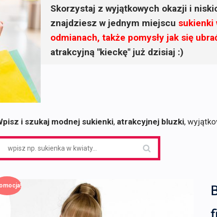
Skorzystaj z wyjątkowych okazji i nisk
znajdziesz w jednym miejscu
sukienki
odmianach, także pomysły jak się ubra
atrakcyjną "kieckę" już dzisiaj :)
pisz i szukaj modnej sukienki
,
atrakcyjnej bluzki
, wyjątk
earch
or:
omocja!
f