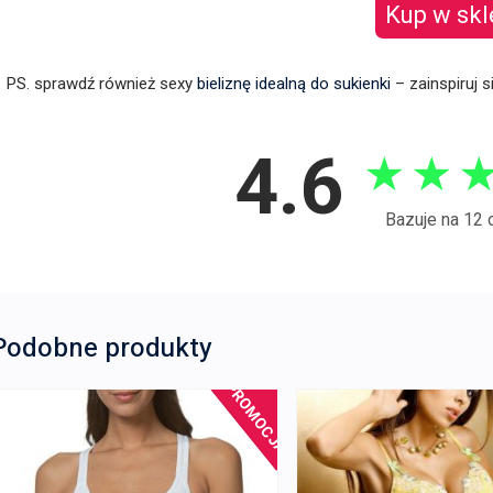
Kup w skl
PS. sprawdź również sexy
bieliznę idealną do sukienki
– zainspiruj s
4.6
★
★
Bazuje na 12 
Podobne produkty
PROMOCJA!