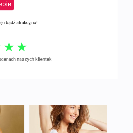
epie
ię i bądź atrakcyjna!
★
★
★
ocenach naszych klientek