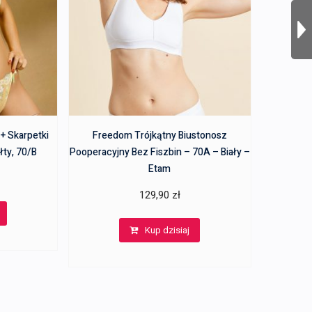
+ Skarpetki
Freedom Trójkątny Biustonosz
łty, 70/B
Pooperacyjny Bez Fiszbin – 70A – Biały –
Etam
129,90
zł
Kup dzisiaj