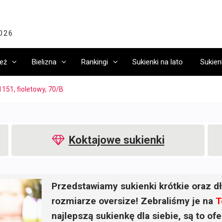
2026
eż
Bielizna
Rankingi
Sukienki na lato
Sukien
151, fioletowy, 70/B
Koktajowe sukienki
Przedstawiamy sukienki krótkie oraz dł
rozmiarze oversize! Zebraliśmy je na
T
najlepszą sukienkę dla siebie, są to o