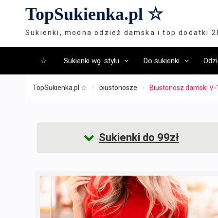
Skip
TopSukienka.pl ☆
to
content
Sukienki, modna odzież damska i top dodatki 
☆
Sukienki wg. stylu
Do sukienki
Odzi
TopSukienka.pl ☆
biustonosze
Biustonosz damski V-1
Sukienki do 99zł