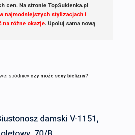
ich cen. Na stronie TopSukienka.pl
w najmodniejszych stylizacjach i
ć na różne okazje
. Upoluj sama nową
owej spódnicy
czy może sexy bielizny
?
Biustonosz damski V-1151,
ioletowy, 70/B