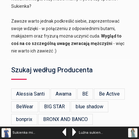
Sukienka?
Zawsze warto jednak podkreślić siebie, zaprezentować
swoje wdzięki - w połączeniu z odpowiednimi butami,
makijażem oraz fryzurą można uczynić cuda.
Wygląd to
coś na co szczególną uwagę zwracają mężczyźni
- więc
nie warto ich zawieźć :)
Szukaj według Producenta
Alessia Santi
Awama
BE
Be Active
BeWear
BIG STAR
blue shadow
bonprix
BRONX AND BANCO
Devotion Twins
ERMANNO FIRENZE
Sukienka mini w kwiaty – kolor n/a – 216-24108 BLU CI
Luźna sukienka w kwiaty – kolor n/a – 216-50050WA LAGO