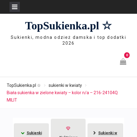
Skip
TopSukienka.pl ☆
to
content
Sukienki, modna odzież damska i top dodatki
2026
0
TopSukienka.pl ☆
sukienki w kwiaty
Biała sukienka w zielone kwiaty – kolor n/a – 216-24104Q
MILIT
Sukienki
Sukienki w