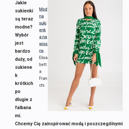
Jakie
Mod
sukienki
na
są teraz
suki
modne?
enk
Wybór
a na
jest
wios
bardzo
nę
.
Elisa
duży, od
bett
sukiene
a
k
Fran
krótkich
chi.
po
długie z
falbana
mi.
Chcemy Cię zainspirować modą i poszczególnymi