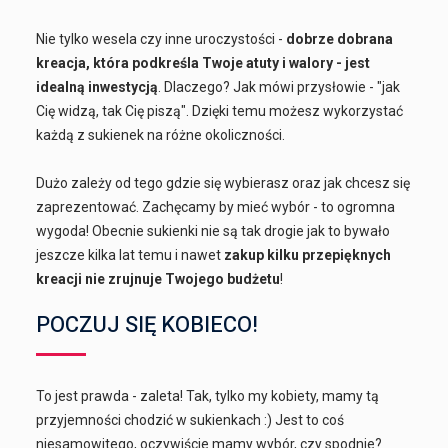
Nie tylko wesela czy inne uroczystości -
dobrze dobrana
kreacja, która podkreśla Twoje atuty i walory - jest
idealną inwestycją
. Dlaczego? Jak mówi przysłowie - "jak
Cię widzą, tak Cię piszą". Dzięki temu możesz wykorzystać
każdą z sukienek na różne okoliczności.
Dużo zależy od tego gdzie się wybierasz oraz jak chcesz się
zaprezentować. Zachęcamy by mieć wybór - to ogromna
wygoda! Obecnie sukienki nie są tak drogie jak to bywało
jeszcze kilka lat temu i nawet
zakup kilku przepięknych
kreacji nie zrujnuje Twojego budżetu
!
POCZUJ SIĘ KOBIECO!
To jest prawda - zaleta! Tak, tylko my kobiety, mamy tą
przyjemności chodzić w sukienkach :) Jest to coś
niesamowitego, oczywiście mamy wybór, czy spodnie?