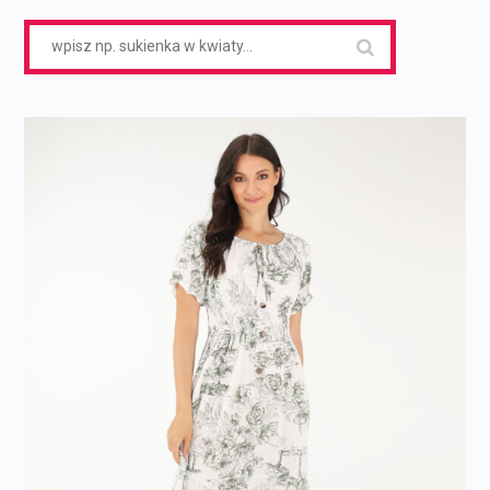
Search
for: