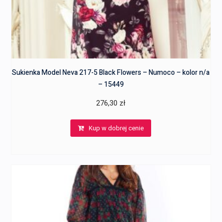
Sukienka Model Neva 217-5 Black Flowers – Numoco – kolor n/a
– 15449
276,30
zł
Kup w dobrej cenie