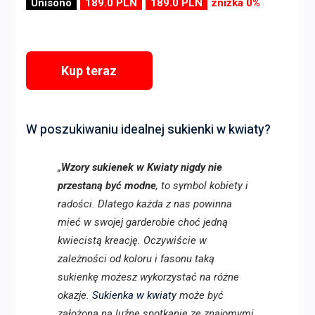
Unisono
189.0 PLN
189.0 PLN
zniżka 0%
Kup teraz
W poszukiwaniu idealnej sukienki w kwiaty?
„
Wzory sukienek w Kwiaty nigdy nie
przestaną być modne
, to symbol kobiety i
radości. Dlatego każda z nas powinna
mieć w swojej garderobie choć jedną
kwiecistą kreację. Oczywiście w
zależności od koloru i fasonu taką
sukienkę możesz wykorzystać na różne
okazje.
Sukienka w kwiaty
może być
założona na luźne spotkanie ze znajomymi,