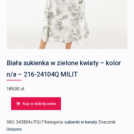
Biała sukienka w zielone kwiaty – kolor
n/a – 216-24104Q MILIT
189,00
zł
Kup w dobrej cenie
SKU:
542804c7f2c7
Kategoria:
sukienki w kwiaty
Znacznik:
Unisono