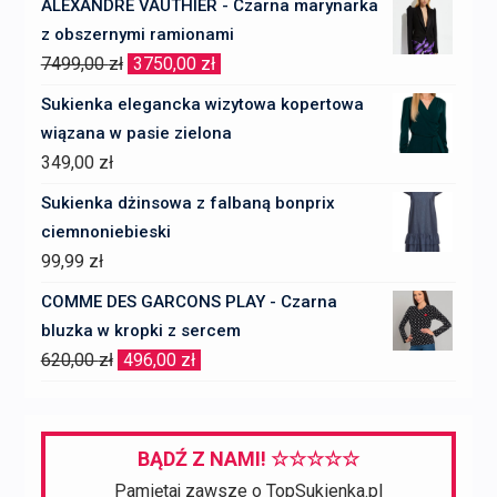
ALEXANDRE VAUTHIER - Czarna marynarka
z obszernymi ramionami
Pierwotna
Aktualna
7499,00
zł
3750,00
zł
cena
cena
Sukienka elegancka wizytowa kopertowa
wynosiła:
wynosi:
wiązana w pasie zielona
7499,00 zł.
3750,00 zł.
349,00
zł
Sukienka dżinsowa z falbaną bonprix
ciemnoniebieski
99,99
zł
COMME DES GARCONS PLAY - Czarna
bluzka w kropki z sercem
Pierwotna
Aktualna
620,00
zł
496,00
zł
cena
cena
wynosiła:
wynosi:
620,00 zł.
496,00 zł.
BĄDŹ Z NAMI! ☆☆☆☆☆
Pamiętaj zawsze o TopSukienka.pl