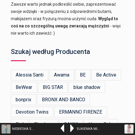
Zawsze warto jednak podkreślić siebie, zaprezentować
swoje wdzięki - w połączeniu z odpowiednimi butami,
makijażem oraz fryzurą można uczynić cuda.
Wygląd to
coś na co szczególną uwagę zwracają mężczyźni
- więc
nie warto ich zawieźć :)
Szukaj według Producenta
Alessia Santi
Awama
BE
Be Active
BeWear
BIG STAR
blue shadow
bonprix
BRONX AND BANCO
Devotion Twins
ERMANNO FIRENZE
Figl
Flawless
GANNI
Happy Girls
NIEBIESKA SUKIENKA W KWIATY – kolor n/a – 29-1252B TIFFANY
SUKIENKA MIDI W KWIATY – kolor n/a – 30820RA13 BIANCO