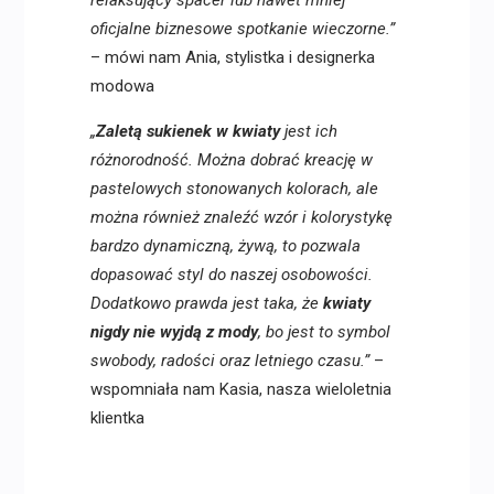
relaksujący spacer lub nawet mniej
oficjalne biznesowe spotkanie wieczorne.”
– mówi nam Ania, stylistka i designerka
modowa
„
Zaletą sukienek w kwiaty
jest ich
różnorodność. Można dobrać kreację w
pastelowych stonowanych kolorach, ale
można również znaleźć wzór i kolorystykę
bardzo dynamiczną, żywą, to pozwala
dopasować styl do naszej osobowości.
Dodatkowo prawda jest taka, że
kwiaty
nigdy nie wyjdą z mody
, bo jest to symbol
swobody, radości oraz letniego czasu.”
–
wspomniała nam Kasia, nasza wieloletnia
klientka