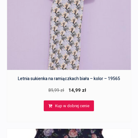
Letnia sukienka na ramiączkach biała – kolor – 19565
Pierwotna
Aktualna
89,99
zł
14,99
zł
cena
cena
Kup w dobrej cenie
wynosiła:
wynosi:
89,99 zł.
14,99 zł.