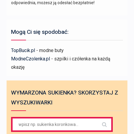
odpowiednia, możesz ją odesłać bezpłatnie!
Mogą Ci się spodobać:
TopBucik.pl
- modne buty
ModneCzolenka.pl
- szpilki i czółenka na każdą
okazję
WYMARZONA SUKIENKA? SKORZYSTAJ Z
WYSZUKIWARKI
Search
for: