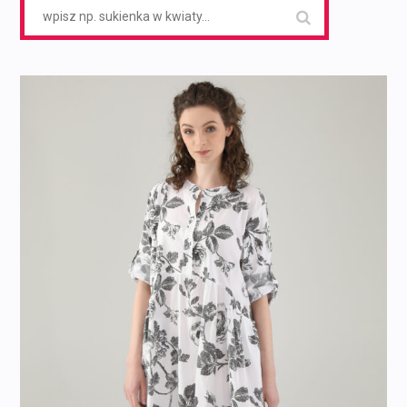
Search
for: