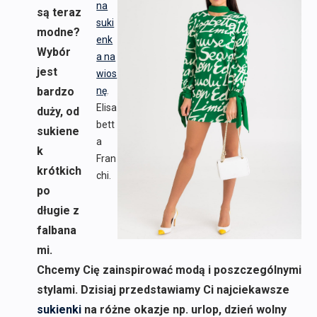
na
są teraz
suki
modne?
enk
Wybór
a na
jest
wios
bardzo
nę
.
Elisa
duży, od
bett
sukiene
a
k
Fran
krótkich
chi.
po
długie z
falbana
mi.
Chcemy Cię zainspirować modą i poszczególnymi
stylami. Dzisiaj przedstawiamy Ci najciekawsze
sukienki
na różne okazje np. urlop, dzień wolny