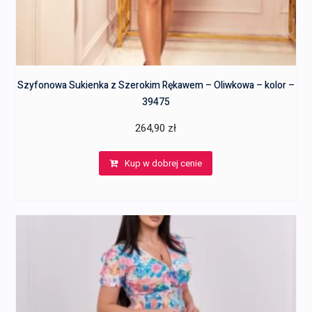
Szyfonowa Sukienka z Szerokim Rękawem – Oliwkowa – kolor –
39475
264,90
zł
Kup w dobrej cenie