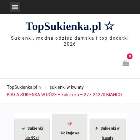
Skip
TopSukienka.pl ☆
to
content
Sukienki, modna odzież damska i top dodatki
2026
0
TopSukienka.pl ☆
sukienki w kwiaty
BIAŁA SUKIENKA W RÓŻE – kolor n/a – 277-24270 BIANCO
Sukienki
Sukienki w
Koktajowe
do 99zł
kwiaty