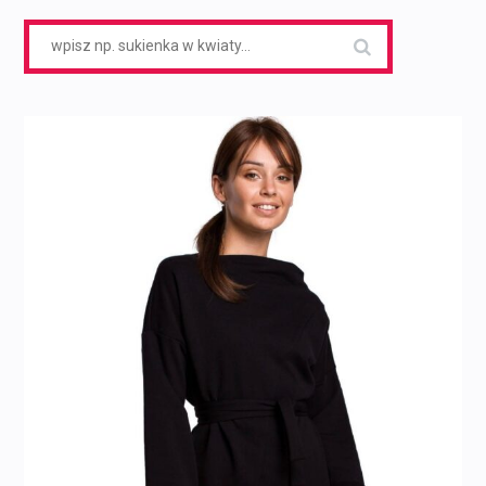
Search
for: