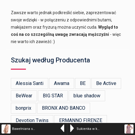
Zawsze warto jednak podkreślić siebie, zaprezentować
swoje wdzięki - w połączeniu z odpowiednimi butami,
makijażem oraz fryzurą można uczynić cuda.
Wygląd to
coś na co szczególną uwagę zwracają mężczyźni
- więc
nie warto ich zawieźć :)
Szukaj według Producenta
Alessia Santi
Awama
BE
Be Active
BeWear
BIG STAR
blue shadow
bonprix
BRONX AND BANCO
Devotion Twins
ERMANNO FIRENZE
Bawełniana sukienka dzianinowa z paskiem asymetryczny dekolt beżowa
Sukienka w kwiaty z falbankami i dekoltem V różowa wiskoza
Figl
Flawless
GANNI
Happy Girls