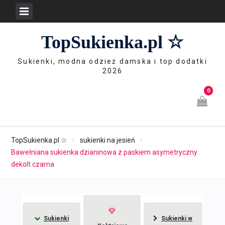
Skip
TopSukienka.pl ☆
to
content
Sukienki, modna odzież damska i top dodatki
2026
0
TopSukienka.pl ☆
sukienki na jesień
Bawełniana sukienka dzianinowa z paskiem asymetryczny
dekolt czarna
Sukienki
Sukienki w