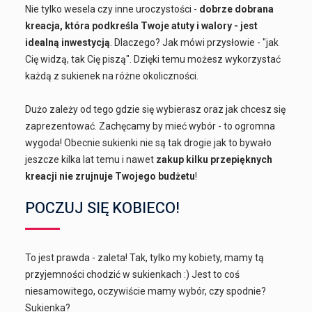
Nie tylko wesela czy inne uroczystości -
dobrze dobrana
kreacja, która podkreśla Twoje atuty i walory - jest
idealną inwestycją
. Dlaczego? Jak mówi przysłowie - "jak
Cię widzą, tak Cię piszą". Dzięki temu możesz wykorzystać
każdą z sukienek na różne okoliczności.
Dużo zależy od tego gdzie się wybierasz oraz jak chcesz się
zaprezentować. Zachęcamy by mieć wybór - to ogromna
wygoda! Obecnie sukienki nie są tak drogie jak to bywało
jeszcze kilka lat temu i nawet
zakup kilku przepięknych
kreacji nie zrujnuje Twojego budżetu
!
POCZUJ SIĘ KOBIECO!
To jest prawda - zaleta! Tak, tylko my kobiety, mamy tą
przyjemności chodzić w sukienkach :) Jest to coś
niesamowitego, oczywiście mamy wybór, czy spodnie?
Sukienka?