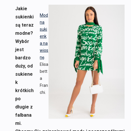
Jakie
Mod
sukienki
na
są teraz
suki
modne?
enk
Wybór
a na
jest
wios
bardzo
nę
.
Elisa
duży, od
bett
sukiene
a
k
Fran
krótkich
chi.
po
długie z
falbana
mi.