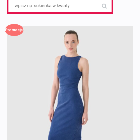
Search
for:
Promocja!