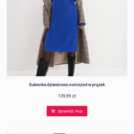
Sukienka dzianinowa oversized w prążek
139,99
zł
Sprawdź / kup