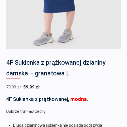
4F Sukienka z prążkowanej dzianiny
damska – granatowa L
Pierwotna
Aktualna
79,99
zł
59,99
zł
cena
cena
4F Sukienka z prążkowanej,
modna
.
wynosiła:
wynosi:
79,99 zł.
59,99 zł.
Dobrze trafiłaś! Cechy:
Długa dzianinowa sukienka nie posiada podszycia