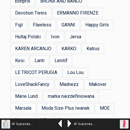
bonprix
BRONX AND BANCO
Devotion Twins
ERMANNO FIRENZE
Figl
Flawless
GANNI
Happy Girls
Hultaj Polski
Ivon
Jersa
KAREN ARCANJO
KARKO
Katrus
Kesi
Lanti
Lenitif
LE TRICOT PERUGIA
Lou Lou
LoveShackFancy
Madnezz
Makover
Marie Lund
marka niezdefiniowana
Marsala
Moda Size Plus Iwanek
MOE
Moodo
Nife
Numoco
4F Sukienka mini z prążkowanej dzianiny damska – niebieska S
4F Sukienka z prążkowanej dzianiny damska – różowa XL