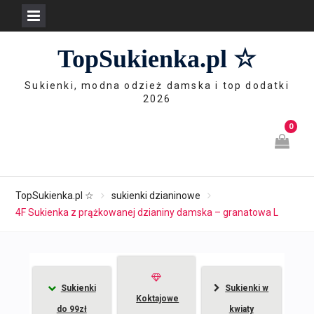
Skip
TopSukienka.pl ☆
to
content
Sukienki, modna odzież damska i top dodatki
2026
0
TopSukienka.pl ☆
sukienki dzianinowe
4F Sukienka z prążkowanej dzianiny damska – granatowa L
Sukienki
Sukienki w
Koktajowe
do 99zł
kwiaty