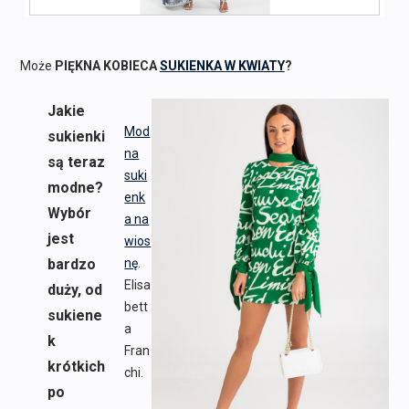
Może
PIĘKNA KOBIECA
SUKIENKA W KWIATY
?
Jakie
Mod
sukienki
na
są teraz
suki
modne?
enk
Wybór
a na
jest
wios
bardzo
nę
.
Elisa
duży, od
bett
sukiene
a
k
Fran
krótkich
chi.
po