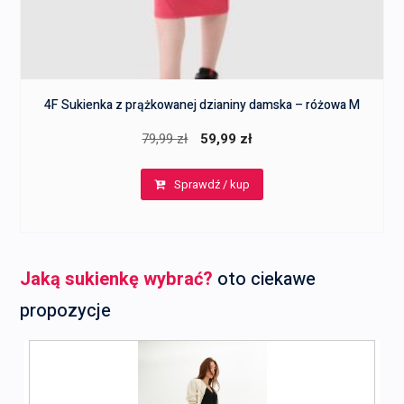
4F Sukienka z prążkowanej dzianiny damska – różowa M
Pierwotna
Aktualna
79,99
zł
59,99
zł
cena
cena
Sprawdź / kup
wynosiła:
wynosi:
79,99 zł.
59,99 zł.
Jaką sukienkę wybrać?
oto ciekawe
propozycje