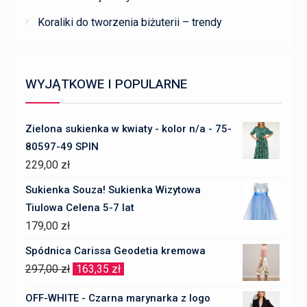
Koraliki do tworzenia biżuterii – trendy
WYJĄTKOWE I POPULARNE
Zielona sukienka w kwiaty - kolor n/a - 75-
80597-49 SPIN
229,00
zł
Sukienka Souza! Sukienka Wizytowa
Tiulowa Celena 5-7 lat
179,00
zł
Spódnica Carissa Geodetia kremowa
Pierwotna
Aktualna
297,00
zł
163,35
zł
cena
cena
OFF-WHITE - Czarna marynarka z logo
wynosiła:
wynosi: