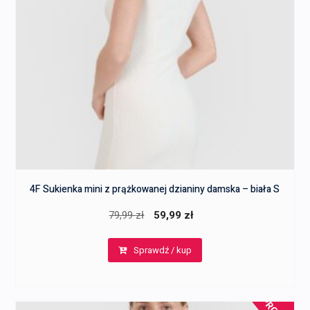
4F Sukienka mini z prążkowanej dzianiny damska – biała S
Pierwotna
Aktualna
79,99
zł
59,99
zł
cena
cena
Sprawdź / kup
wynosiła:
wynosi:
79,99 zł.
59,99 zł.