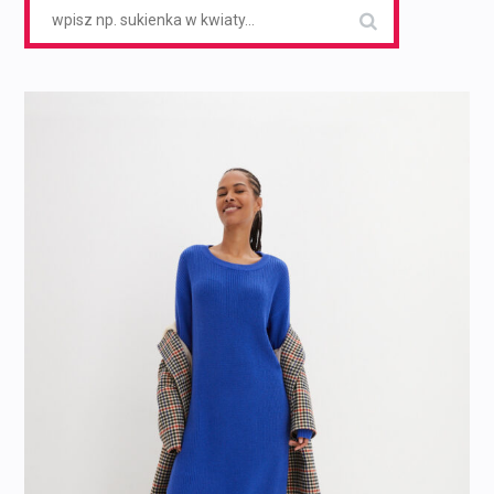
Search
for: