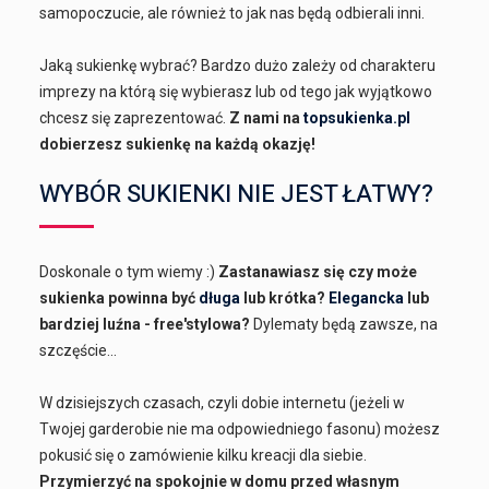
samopoczucie, ale również to jak nas będą odbierali inni.
Jaką sukienkę wybrać? Bardzo dużo zależy od charakteru
imprezy na którą się wybierasz lub od tego jak wyjątkowo
chcesz się zaprezentować.
Z nami na
topsukienka.pl
dobierzesz sukienkę na każdą okazję!
WYBÓR SUKIENKI NIE JEST ŁATWY?
Doskonale o tym wiemy :)
Zastanawiasz się czy może
sukienka powinna być
długa
lub krótka?
Elegancka
lub
bardziej luźna - free'stylowa?
Dylematy będą zawsze, na
szczęście...
W dzisiejszych czasach, czyli dobie internetu (jeżeli w
Twojej garderobie nie ma odpowiedniego fasonu) możesz
pokusić się o zamówienie kilku kreacji dla siebie.
Przymierzyć na spokojnie w domu przed własnym