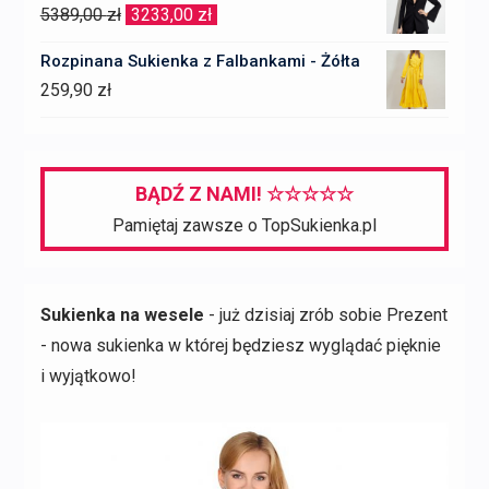
Pierwotna
Aktualna
5389,00
zł
3233,00
zł
297,00 zł.
163,35 zł.
cena
cena
Rozpinana Sukienka z Falbankami - Żółta
wynosiła:
wynosi:
259,90
zł
5389,00 zł.
3233,00 zł.
BĄDŹ Z NAMI! ☆☆☆☆☆
Pamiętaj zawsze o TopSukienka.pl
Sukienka na wesele
- już dzisiaj zrób sobie Prezent
- nowa sukienka w której będziesz wyglądać pięknie
i wyjątkowo!