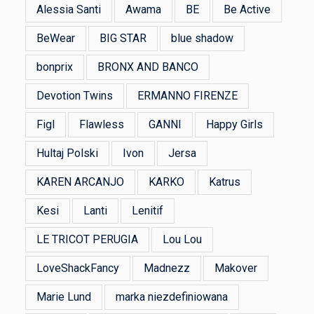
Alessia Santi
Awama
BE
Be Active
BeWear
BIG STAR
blue shadow
bonprix
BRONX AND BANCO
Devotion Twins
ERMANNO FIRENZE
Figl
Flawless
GANNI
Happy Girls
Hultaj Polski
Ivon
Jersa
KAREN ARCANJO
KARKO
Katrus
Kesi
Lanti
Lenitif
LE TRICOT PERUGIA
Lou Lou
LoveShackFancy
Madnezz
Makover
Marie Lund
marka niezdefiniowana