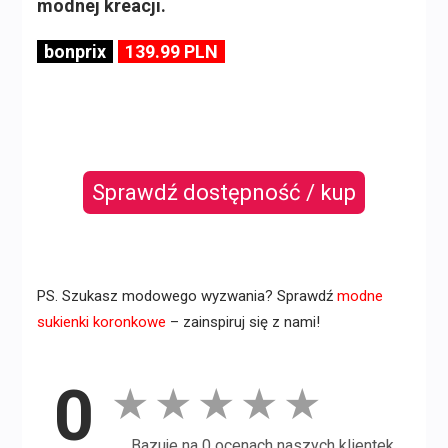
modnej kreacji.
bonprix
139.99 PLN
Sprawdź dostępność / kup
PS. Szukasz modowego wyzwania? Sprawdź
modne
sukienki koronkowe
– zainspiruj się z nami!
0
★
★
★
★
★
Bazuje na 0 ocenach naszych klientek