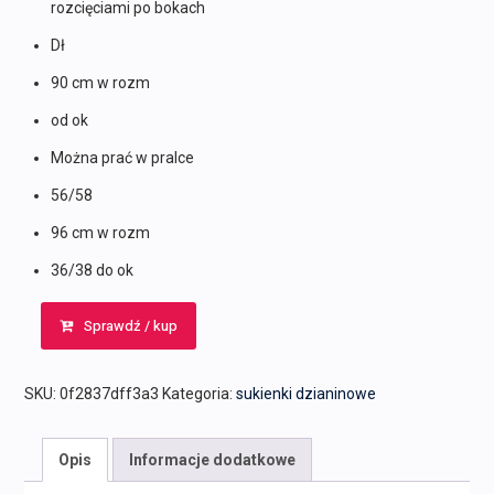
rozcięciami po bokach
Dł
90 cm w rozm
od ok
Można prać w pralce
56/58
96 cm w rozm
36/38 do ok
Sprawdź / kup
SKU:
0f2837dff3a3
Kategoria:
sukienki dzianinowe
Opis
Informacje dodatkowe