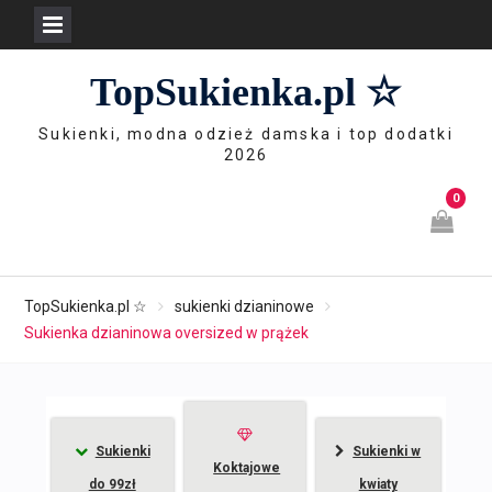
Skip
TopSukienka.pl ☆
to
content
Sukienki, modna odzież damska i top dodatki
2026
0
TopSukienka.pl ☆
sukienki dzianinowe
Sukienka dzianinowa oversized w prążek
Sukienki
Sukienki w
Koktajowe
do 99zł
kwiaty