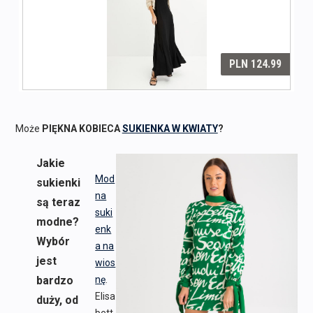
Może
PIĘKNA KOBIECA
SUKIENKA W KWIATY
?
Jakie
Mod
sukienki
na
są teraz
suki
modne?
enk
Wybór
a na
jest
wios
bardzo
nę
.
Elisa
duży, od