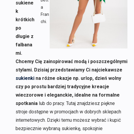
bett
sukiene
a
k
Fran
krótkich
chi.
po
długie z
falbana
mi.
Chcemy Cię zainspirować modą i poszczególnymi
stylami. Dzisiaj przedstawiamy Ci najciekawsze
sukienki
na różne okazje np. urlop, dzień wolny
czy po prostu bardziej tradycyjne kreacje
wieczorowe i eleganckie, idealne na formalne
spotkania
lub do pracy. Tutaj znajdziesz piękne
stroje dostępne w promocjach w dobrych sklepach
internetowych. Dzięki temu możesz wybrać i kupić
bezpiecznie wybraną sukienkę, spokojnie