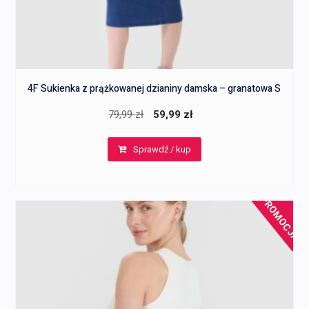
4F Sukienka z prążkowanej dzianiny damska – granatowa S
Pierwotna
Aktualna
79,99
zł
59,99
zł
cena
cena
Sprawdź / kup
wynosiła:
wynosi:
79,99 zł.
59,99 zł.
PROMOCJA!