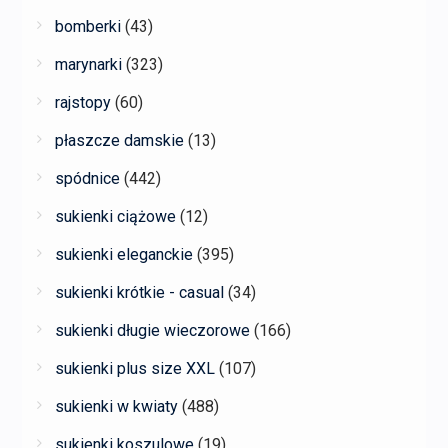
bomberki
(43)
marynarki
(323)
rajstopy
(60)
płaszcze damskie
(13)
spódnice
(442)
sukienki ciążowe
(12)
sukienki eleganckie
(395)
sukienki krótkie - casual
(34)
sukienki długie wieczorowe
(166)
sukienki plus size XXL
(107)
sukienki w kwiaty
(488)
sukienki koszulowe
(19)