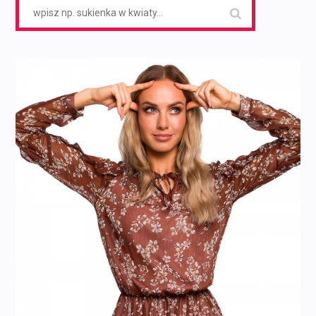
Search
for: