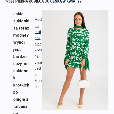
Może
PIĘKNA KOBIECA
SUKIENKA W KWIATY
?
Jakie
Mod
sukienki
na
są teraz
suki
modne?
enk
Wybór
a na
jest
wios
bardzo
nę
.
Elisa
duży, od
bett
sukiene
a
k
Fran
krótkich
chi.
po
długie z
falbana
mi.