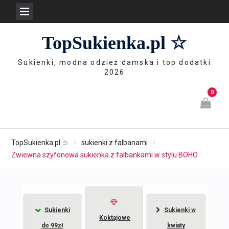
Skip
TopSukienka.pl ☆
to
content
Sukienki, modna odzież damska i top dodatki
2026
0
TopSukienka.pl ☆
sukienki z falbanami
Zwiewna szyfonowa sukienka z falbankami w stylu BOHO
Sukienki
Sukienki w
Koktajowe
do 99zł
kwiaty