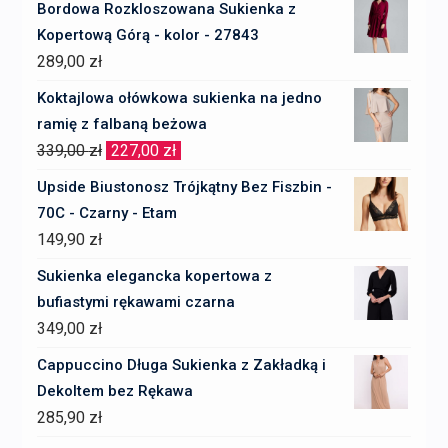
Bordowa Rozkloszowana Sukienka z
Kopertową Górą - kolor - 27843
289,00
zł
Koktajlowa ołówkowa sukienka na jedno
ramię z falbaną beżowa
Pierwotna
Aktualna
339,00
zł
227,00
zł
cena
cena
Upside Biustonosz Trójkątny Bez Fiszbin -
wynosiła:
wynosi:
70C - Czarny - Etam
339,00 zł.
227,00 zł.
149,90
zł
Sukienka elegancka kopertowa z
bufiastymi rękawami czarna
349,00
zł
Cappuccino Długa Sukienka z Zakładką i
Dekoltem bez Rękawa
285,90
zł