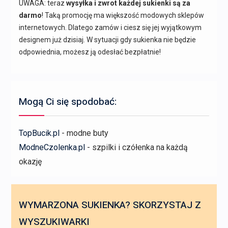
UWAGA: teraz
wysyłka i zwrot każdej sukienki są za
darmo
! Taką promocję ma większość modowych sklepów
internetowych. Dlatego zamów i ciesz się jej wyjątkowym
designem już dzisiaj. W sytuacji gdy sukienka nie będzie
odpowiednia, możesz ją odesłać bezpłatnie!
Mogą Ci się spodobać:
TopBucik.pl
- modne buty
ModneCzolenka.pl
- szpilki i czółenka na każdą
okazję
WYMARZONA SUKIENKA? SKORZYSTAJ Z
WYSZUKIWARKI