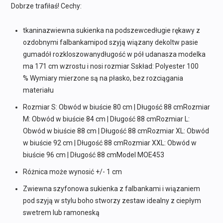
Dobrze trafiłaś! Cechy:
tkaninazwiewna sukienka na podszewcedługie rękawy z
ozdobnymi falbankamipod szyją wiązany dekoltw pasie
gumadół rozkloszowanydługość w pół udanasza modelka
ma 171 cm wzrostu i nosi rozmiar Sskład: Polyester 100
% Wymiary mierzone są na płasko, bez rozciągania
materiału
Rozmiar S: Obwód w biuście 80 cm | Długość 88 cmRozmiar
M: Obwód w biuście 84 cm | Długość 88 cmRozmiar L:
Obwód w biuście 88 cm | Długość 88 cmRozmiar XL: Obwód
w biuście 92 cm | Długość 88 cmRozmiar XXL: Obwód w
biuście 96 cm | Długość 88 cmModel MOE453
Różnica może wynosić +/- 1 cm
Zwiewna szyfonowa sukienka z falbankami i wiązaniem
pod szyją w stylu boho stworzy zestaw idealny z ciepłym
swetrem lub ramoneską