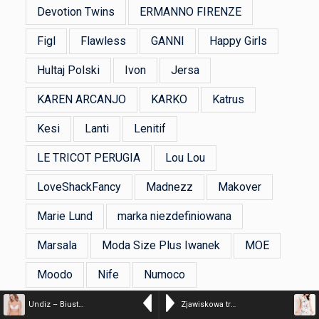
Devotion Twins
ERMANNO FIRENZE
Figl
Flawless
GANNI
Happy Girls
Hultaj Polski
Ivon
Jersa
KAREN ARCANJO
KARKO
Katrus
Kesi
Lanti
Lenitif
LE TRICOT PERUGIA
Lou Lou
LoveShackFancy
Madnezz
Makover
Marie Lund
marka niezdefiniowana
Marsala
Moda Size Plus Iwanek
MOE
Moodo
Nife
Numoco
Produkt Polski
Souza
Stylove
Undiz – Biustonosz EVERYDAYIZ
Zjawiskowa trapezowa sukienka w kwiaty z falbankami