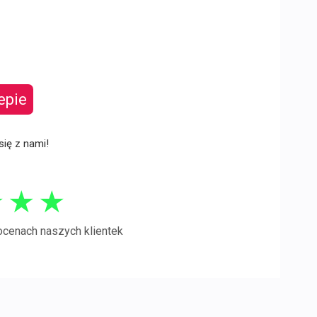
epie
się z nami!
★
★
★
ocenach naszych klientek