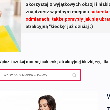
Skorzystaj z wyjątkowych okazji i nisk
znajdziesz w jednym miejscu
sukienki
odmianach, także pomysły jak się ubra
atrakcyjną "kieckę" już dzisiaj :)
pisz i szukaj modnej sukienki
,
atrakcyjnej bluzki
, wyjątk
earch
or: