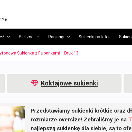
2026
eż
Bielizna
Rankingi
Sukienki na lato
Sukien
yfonowa Sukienka z Falbankami – Druk 13
Koktajowe sukienki
Przedstawiamy sukienki krótkie oraz dł
rozmiarze oversize! Zebraliśmy je na
T
najlepszą sukienkę dla siebie, są to o