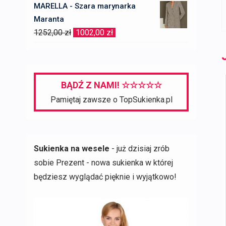
MARELLA - Szara marynarka
Maranta
Pierwotna
Aktualna
1252,00
zł
1002,00
zł
cena
cena
wynosiła:
wynosi:
1252,00 zł.
1002,00 zł.
BĄDŹ Z NAMI! ☆☆☆☆☆
Pamiętaj zawsze o TopSukienka.pl
Sukienka na wesele
- już dzisiaj zrób
sobie Prezent - nowa sukienka w której
będziesz wyglądać pięknie i wyjątkowo!