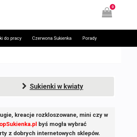
0
ki do pracy
Czerwona Sukienka
Porady
Sukienki w kwiaty
ugie, kreacje rozkloszowane, mini czy w
opSukienka.pl
byś mogła wybrać
ferty z dobrych internetowych sklepów.