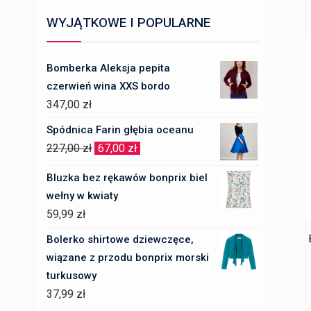
WYJĄTKOWE I POPULARNE
Bomberka Aleksja pepita
czerwień wina XXS bordo
347,00
zł
Spódnica Farin głębia oceanu
Pierwotna
Aktualna
227,00
zł
67,00
zł
cena
cena
Bluzka bez rękawów bonprix biel
wynosiła:
wynosi:
wełny w kwiaty
227,00 zł.
67,00 zł.
59,99
zł
Bolerko shirtowe dziewczęce,
wiązane z przodu bonprix morski
turkusowy
37,99
zł