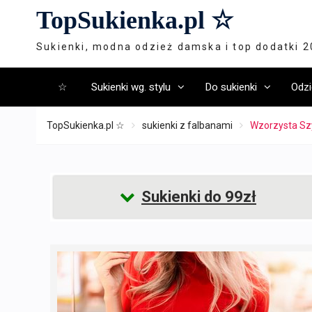
Skip
TopSukienka.pl ☆
to
content
Sukienki, modna odzież damska i top dodatki 
☆
Sukienki wg. stylu
Do sukienki
Odzi
TopSukienka.pl ☆
sukienki z falbanami
Wzorzysta Sz
Sukienki do 99zł