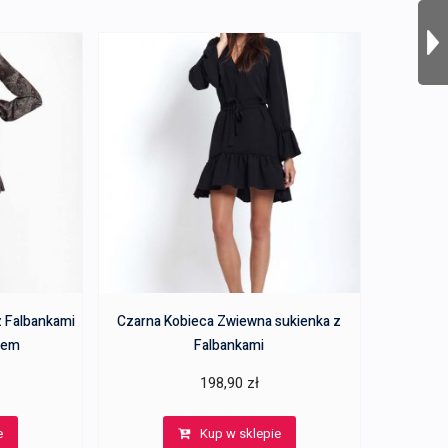
z Falbankami
Czarna Kobieca Zwiewna sukienka z
iem
Falbankami
198,90
zł
e
Kup w sklepie