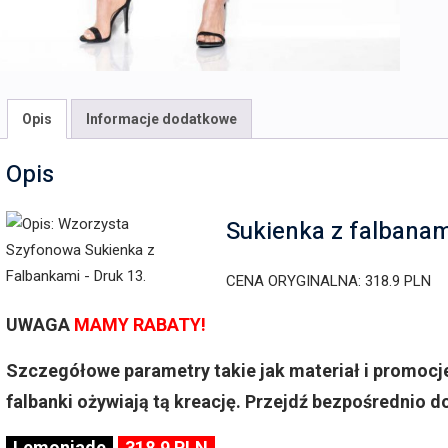
Opis
Informacje dodatkowe
Opis
Sukienka z falbana
CENA ORYGINALNA: 318.9 PLN
UWAGA
MAMY RABATY!
Szczegółowe parametry takie jak materiał i promocje
falbanki ożywiają tą kreację. Przejdź bezpośrednio do
Lemoniade
318.9 PLN