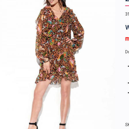
3
W
Do
S