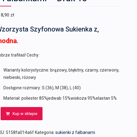
18,90
zł
zorzysta Szyfonowa Sukienka z,
modna
.
brze trafiłaś! Cechy:
Warianty kolorystyczne: brązowy, błękitny, czarny, czerwony,
niebieski, różowy
Dostępne rozmiary: S (36), M (38), L (40)
Materiał: poliester 85%jedwab 15%wiskoza 95%elastan 5%
Kup w sklepie
KU:
5158fa014a6f
Kategoria:
sukienki z falbanami