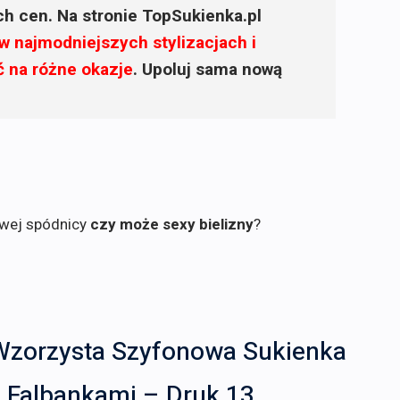
ich cen. Na stronie TopSukienka.pl
w najmodniejszych stylizacjach i
ć na różne okazje
. Upoluj sama nową
owej spódnicy
czy może sexy bielizny
?
Wzorzysta Szyfonowa Sukienka
z Falbankami – Druk 13