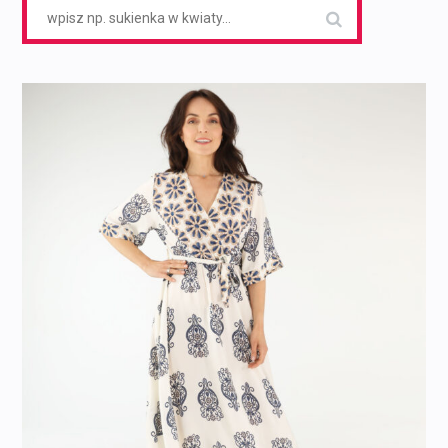
Search
for: