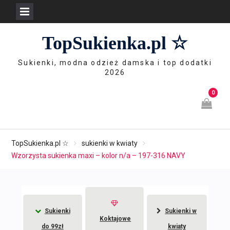
Skip
TopSukienka.pl ☆
to
content
Sukienki, modna odzież damska i top dodatki
2026
0
TopSukienka.pl ☆
sukienki w kwiaty
Wzorzysta sukienka maxi – kolor n/a – 197-316 NAVY
Sukienki
Sukienki w
Koktajowe
do 99zł
kwiaty