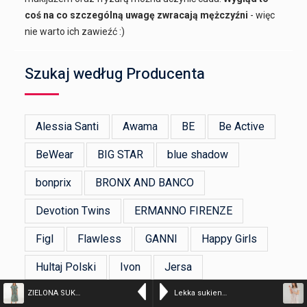
coś na co szczególną uwagę zwracają mężczyźni
- więc
nie warto ich zawieźć :)
Szukaj według Producenta
Alessia Santi
Awama
BE
Be Active
BeWear
BIG STAR
blue shadow
bonprix
BRONX AND BANCO
Devotion Twins
ERMANNO FIRENZE
Figl
Flawless
GANNI
Happy Girls
Hultaj Polski
Ivon
Jersa
ZIELONA SUKIENKA W KWIATY – kolor n/a – 277-24190 MILITA
Lekka sukienka w kwiaty – kolor n/a – 196-22060AB SABB
KAREN ARCANJO
KARKO
Katrus