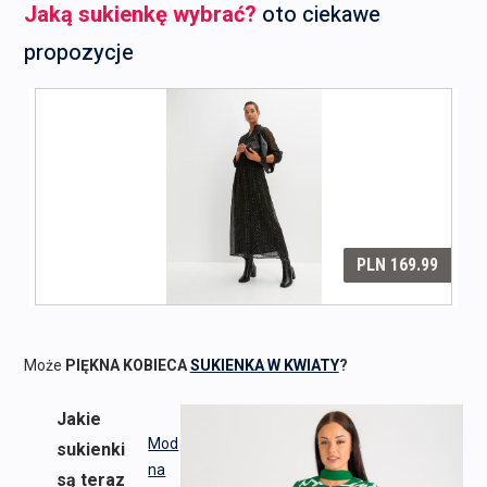
Jaką sukienkę wybrać?
oto ciekawe
propozycje
Może
PIĘKNA KOBIECA
SUKIENKA W KWIATY
?
Jakie
Mod
sukienki
na
są teraz