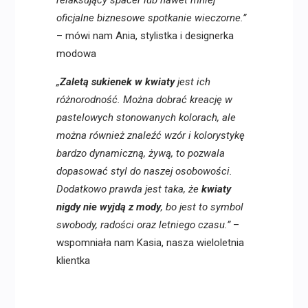
relaksujący spacer lub nawet mniej
oficjalne biznesowe spotkanie wieczorne.”
– mówi nam Ania, stylistka i designerka
modowa
„
Zaletą sukienek w kwiaty
jest ich
różnorodność. Można dobrać kreację w
pastelowych stonowanych kolorach, ale
można również znaleźć wzór i kolorystykę
bardzo dynamiczną, żywą, to pozwala
dopasować styl do naszej osobowości.
Dodatkowo prawda jest taka, że
kwiaty
nigdy nie wyjdą z mody
, bo jest to symbol
swobody, radości oraz letniego czasu.”
–
wspomniała nam Kasia, nasza wieloletnia
klientka