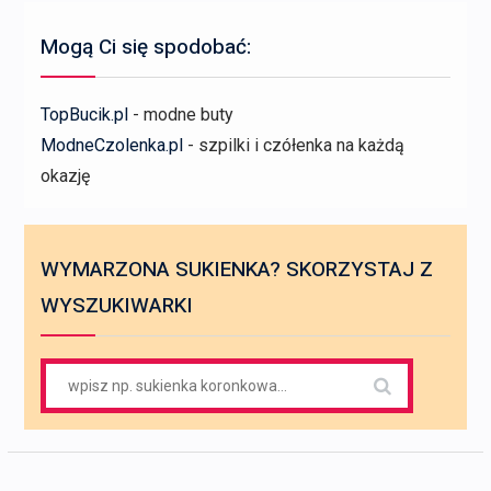
Mogą Ci się spodobać:
TopBucik.pl
- modne buty
ModneCzolenka.pl
- szpilki i czółenka na każdą
okazję
WYMARZONA SUKIENKA? SKORZYSTAJ Z
WYSZUKIWARKI
Search
for: