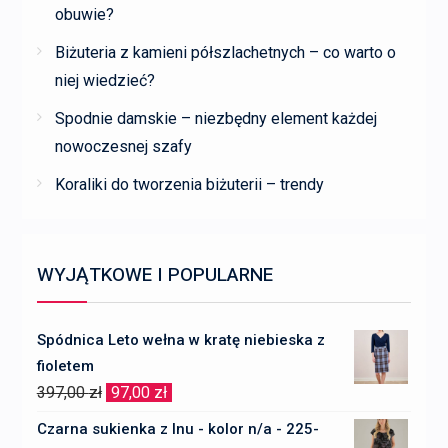
obuwie?
Biżuteria z kamieni półszlachetnych – co warto o
niej wiedzieć?
Spodnie damskie – niezbędny element każdej
nowoczesnej szafy
Koraliki do tworzenia biżuterii – trendy
WYJĄTKOWE I POPULARNE
Spódnica Leto wełna w kratę niebieska z
fioletem
Pierwotna
Aktualna
397,00
zł
97,00
zł
cena
cena
Czarna sukienka z lnu - kolor n/a - 225-
wynosiła:
wynosi: