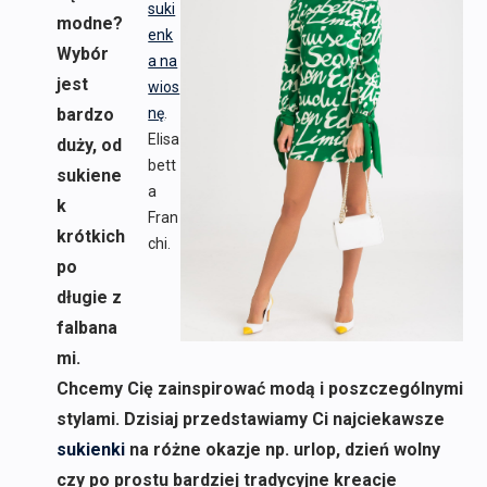
suki
modne?
enk
Wybór
a na
jest
wios
bardzo
nę
.
Elisa
duży, od
bett
sukiene
a
k
Fran
krótkich
chi.
po
długie z
falbana
mi.
Chcemy Cię zainspirować modą i poszczególnymi
stylami. Dzisiaj przedstawiamy Ci najciekawsze
sukienki
na różne okazje np. urlop, dzień wolny
czy po prostu bardziej tradycyjne kreacje