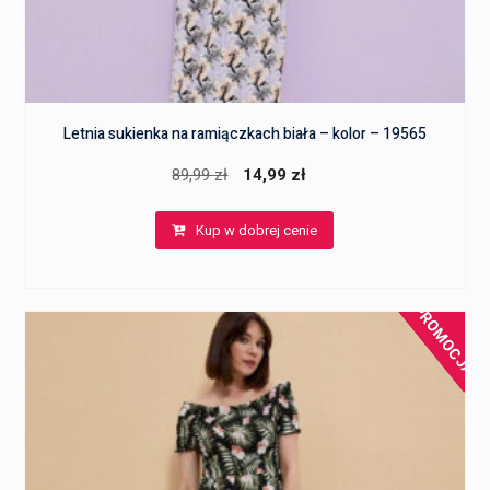
Letnia sukienka na ramiączkach biała – kolor – 19565
Pierwotna
Aktualna
89,99
zł
14,99
zł
cena
cena
Kup w dobrej cenie
wynosiła:
wynosi:
89,99 zł.
14,99 zł.
PROMOCJA!