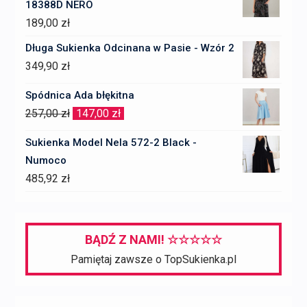
18388D NERO
397,00 zł.
97,00 zł.
189,00
zł
Długa Sukienka Odcinana w Pasie - Wzór 2
349,90
zł
Spódnica Ada błękitna
Pierwotna
Aktualna
257,00
zł
147,00
zł
cena
cena
Sukienka Model Nela 572-2 Black -
wynosiła:
wynosi:
Numoco
257,00 zł.
147,00 zł.
485,92
zł
BĄDŹ Z NAMI! ☆☆☆☆☆
Pamiętaj zawsze o TopSukienka.pl