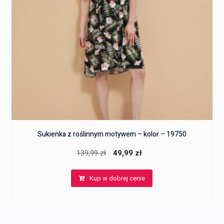
Sukienka z roślinnym motywem – kolor – 19750
Pierwotna
Aktualna
139,99
zł
49,99
zł
cena
cena
Kup w dobrej cenie
wynosiła:
wynosi:
139,99 zł.
49,99 zł.