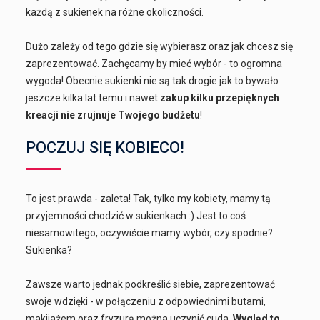
każdą z sukienek na różne okoliczności.
Dużo zależy od tego gdzie się wybierasz oraz jak chcesz się
zaprezentować. Zachęcamy by mieć wybór - to ogromna
wygoda! Obecnie sukienki nie są tak drogie jak to bywało
jeszcze kilka lat temu i nawet
zakup kilku przepięknych
kreacji nie zrujnuje Twojego budżetu
!
POCZUJ SIĘ KOBIECO!
To jest prawda - zaleta! Tak, tylko my kobiety, mamy tą
przyjemności chodzić w sukienkach :) Jest to coś
niesamowitego, oczywiście mamy wybór, czy spodnie?
Sukienka?
Zawsze warto jednak podkreślić siebie, zaprezentować
swoje wdzięki - w połączeniu z odpowiednimi butami,
makijażem oraz fryzurą można uczynić cuda.
Wygląd to