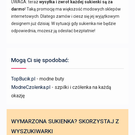
UWAGA: teraz
wysyłka i zwrot każdej sukienki są za
darmo
! Taką promocję ma większość modowych sklepów
internetowych. Dlatego zamów i ciesz się jej wyjątkowym
designem już dzisiaj. W sytuacji gdy sukienka nie będzie
odpowiednia, możesz ją odesłać bezpłatnie!
Mogą Ci się spodobać:
TopBucik.pl
- modne buty
ModneCzolenka.pl
- szpilki i czółenka na każdą
okazję
WYMARZONA SUKIENKA? SKORZYSTAJ Z
WYSZUKIWARKI