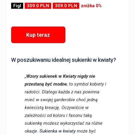
Figl
309.0 PLN
309.0 PLN
zniżka 0%
Kup teraz
W poszukiwaniu idealnej sukienki w kwiaty?
„
Wzory sukienek w Kwiaty nigdy nie
przestaną być modne
, to symbol kobiety i
radości. Dlatego każda z nas powinna
mieć w swojej garderobie choć jedną
kwiecistą kreację. Oczywiście w
zależności od koloru i fasonu taką
sukienkę możesz wykorzystać na różne
okazje.
Sukienka w kwiaty
może być