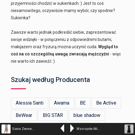
przyjemności chodzić w sukienkach :) Jest to coś
niesamowitego, oczywiście mamy wybór, czy spodnie?
Sukienka?
Zawsze warto jednak podkreślić siebie, zaprezentować
swoje wdzięki - w połączeniu z odpowiednimi butami,
makijażem oraz fryzurą można uczynić cuda.
Wygląd to
coś na co szczególną uwagę zwracają mężczyźni
- więc
nie warto ich zawieźć :)
Szukaj według Producenta
Alessia Santi
Awama
BE
Be Active
BeWear
BIG STAR
blue shadow
bonprix
BRONX AND BANCO
Szara Zwiewna Sukienka Mini w Kwiatowy Wzór z Wiązanym Dekoltem – kolor – 19834
Wzorzysta Midi Sukienka w Serek z Falbanką – Czarna – kolor – 37400