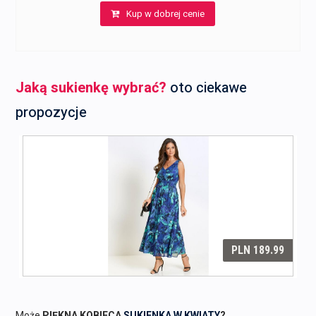
Kup w dobrej cenie
Jaką sukienkę wybrać?
oto ciekawe
propozycje
Może
PIĘKNA KOBIECA
SUKIENKA W KWIATY
?