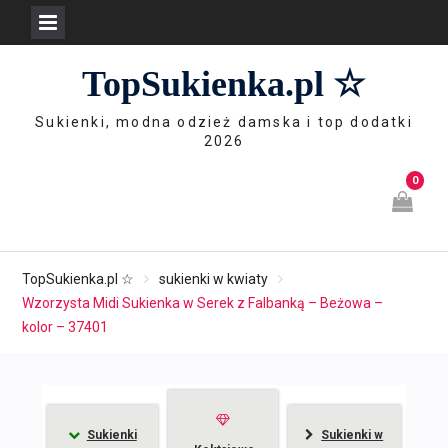
Skip
TopSukienka.pl ☆
to
content
Sukienki, modna odzież damska i top dodatki
2026
0
TopSukienka.pl ☆
sukienki w kwiaty
Wzorzysta Midi Sukienka w Serek z Falbanką – Beżowa –
kolor – 37401
Sukienki
Sukienki w