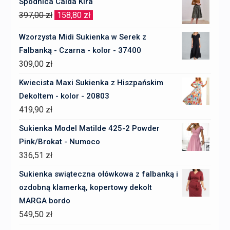
Spódnica Calda Kira
Pierwotna
Aktualna
397,00
zł
158,80
zł
cena
cena
Wzorzysta Midi Sukienka w Serek z
wynosiła:
wynosi:
Falbanką - Czarna - kolor - 37400
397,00 zł.
158,80 zł.
309,00
zł
Kwiecista Maxi Sukienka z Hiszpańskim
Dekoltem - kolor - 20803
419,90
zł
Sukienka Model Matilde 425-2 Powder
Pink/Brokat - Numoco
336,51
zł
Sukienka swiąteczna ołówkowa z falbanką i
ozdobną klamerką, kopertowy dekolt
MARGA bordo
549,50
zł