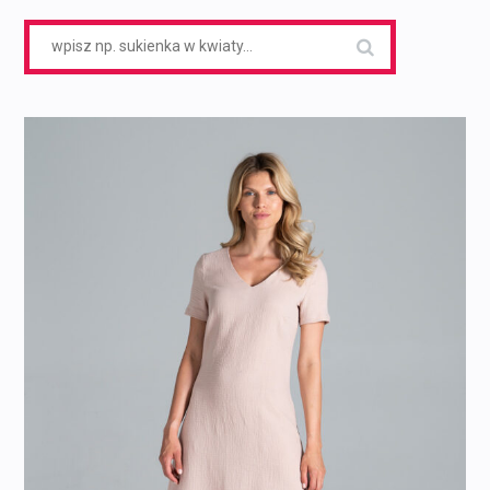
Search
for: