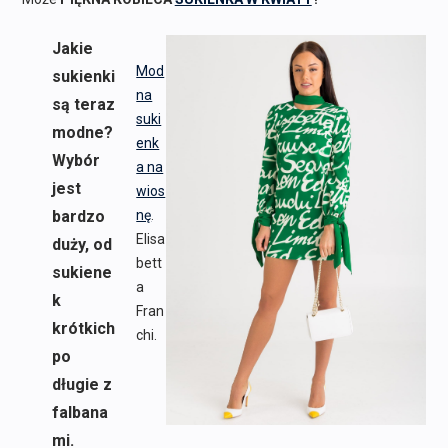
Jakie
Mod
sukienki
na
są teraz
suki
modne?
enk
Wybór
a na
jest
wios
bardzo
nę
.
Elisa
duży, od
bett
sukiene
a
k
Fran
krótkich
chi.
po
długie z
falbana
mi.