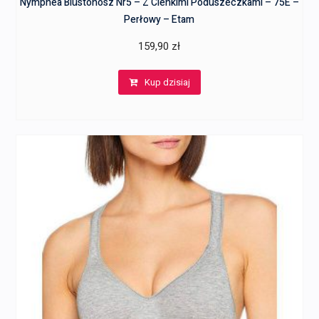
Nymphea Biustonosz Nr5 – Z Cienkimi Poduszeczkami – 75E –
Perłowy – Etam
159,90
zł
Kup dzisiaj