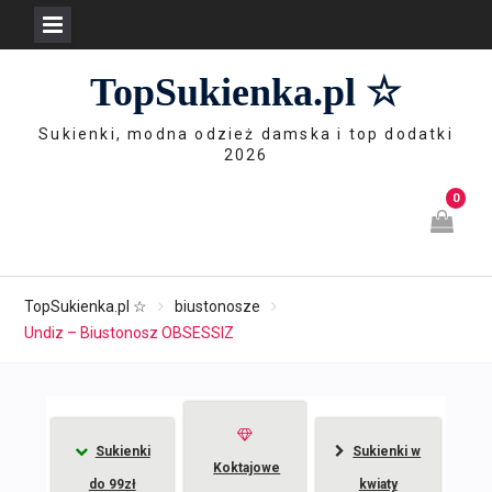
Skip
TopSukienka.pl ☆
to
content
Sukienki, modna odzież damska i top dodatki
2026
0
TopSukienka.pl ☆
biustonosze
Undiz – Biustonosz OBSESSIZ
Sukienki
Sukienki w
Koktajowe
do 99zł
kwiaty