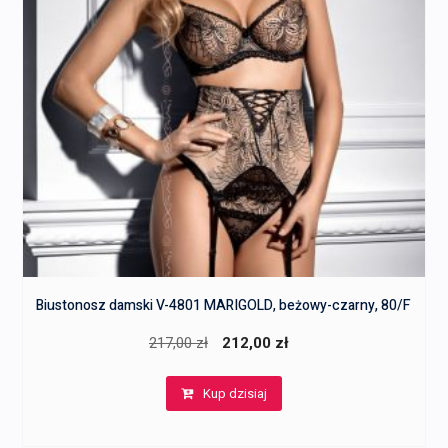
Biustonosz damski V-4801 MARIGOLD, beżowy-czarny, 80/F
Pierwotna
Aktualna
217,00
zł
212,00
zł
cena
cena
Kup dzisiaj
wynosiła:
wynosi:
217,00 zł.
212,00 zł.