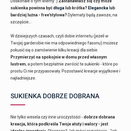
Doskonale o tym wiemy :)
Zastanawiasz się czy może
sukienka powinna być
długa
lub krótka?
Elegancka
lub
bardziej luźna - free'stylowa?
Dylematy będą zawsze, na
szczęście...
W dzisiejszych czasach, czyli dobie internetu (jeżeli w
Twojej garderobie nie ma odpowiedniego fasonu) możesz
pokusić się o zamówienie kilku kreacji dla siebie.
Przymierzyć na spokojnie w domu przed własnym
lustrem
, a potem bezpłatnie zwrócić te sukienki - które po
prostu Ci nie przypasowały. Pozostawić kreacje wyjątkowe i
najładniejsze.
SUKIENKA DOBRZE DOBRANA
Nie tylko wesela czy inne uroczystości -
dobrze dobrana
kreacja, która podkreśla Twoje atuty i walory - jest
idealną inwestycją
. Dlaczego? Jak mówi przysłowie - "jak