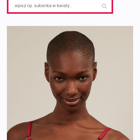
Search
for: