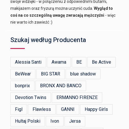
swoje wdzięki - w połączeniu z odpowiednimi butami,
makijażem oraz fryzurą można uczynić cuda.
Wygląd to
coś na co szczególną uwagę zwracają mężczyźni
- więc
nie warto ich zawieźć :)
Szukaj według Producenta
Alessia Santi
Awama
BE
Be Active
BeWear
BIG STAR
blue shadow
bonprix
BRONX AND BANCO
Devotion Twins
ERMANNO FIRENZE
Figl
Flawless
GANNI
Happy Girls
Hultaj Polski
Ivon
Jersa