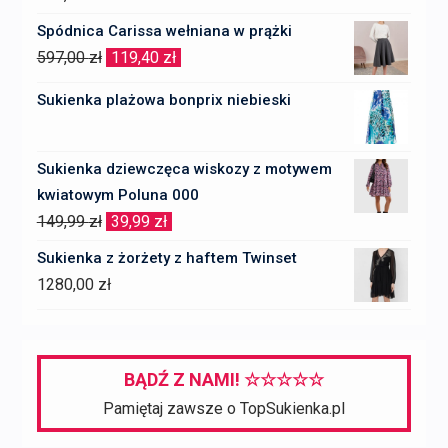
Spódnica Carissa wełniana w prążki
Pierwotna
Aktualna
597,00
zł
119,40
zł
cena
cena
Sukienka plażowa bonprix niebieski
wynosiła:
wynosi:
597,00 zł.
119,40 zł.
Sukienka dziewczęca wiskozy z motywem
kwiatowym Poluna 000
Pierwotna
Aktualna
149,99
zł
39,99
zł
cena
cena
Sukienka z żorżety z haftem Twinset
wynosiła:
wynosi:
1280,00
zł
149,99 zł.
39,99 zł.
BĄDŹ Z NAMI! ☆☆☆☆☆
Pamiętaj zawsze o TopSukienka.pl