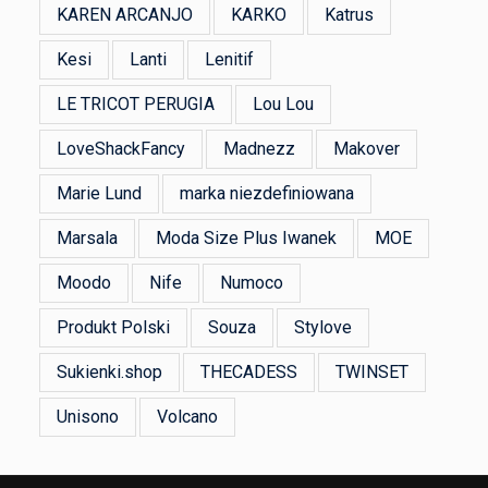
KAREN ARCANJO
KARKO
Katrus
Kesi
Lanti
Lenitif
LE TRICOT PERUGIA
Lou Lou
LoveShackFancy
Madnezz
Makover
Marie Lund
marka niezdefiniowana
Marsala
Moda Size Plus Iwanek
MOE
Moodo
Nife
Numoco
Produkt Polski
Souza
Stylove
Sukienki.shop
THECADESS
TWINSET
Unisono
Volcano