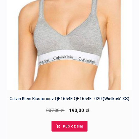
Calvin Klein Biustonosz QF1654E QF1654E -020 (Wielkość XS)
Pierwotna
Aktualna
207,00
zł
190,00
zł
cena
cena
Kup dzisiaj
wynosiła:
wynosi:
207,00 zł.
190,00 zł.