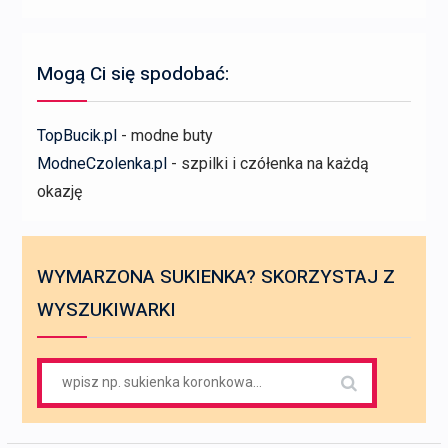
Mogą Ci się spodobać:
TopBucik.pl
- modne buty
ModneCzolenka.pl
- szpilki i czółenka na każdą
okazję
WYMARZONA SUKIENKA? SKORZYSTAJ Z
WYSZUKIWARKI
Search
for: