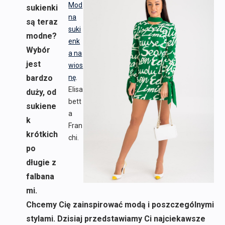
Mod
sukienki
na
są teraz
suki
modne?
enk
Wybór
a na
jest
wios
bardzo
nę
.
Elisa
duży, od
bett
sukiene
a
k
Fran
krótkich
chi.
po
długie z
falbana
mi.
Chcemy Cię zainspirować modą i poszczególnymi
stylami. Dzisiaj przedstawiamy Ci najciekawsze