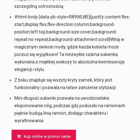
szczególną ostrożnością
#html-body [data-pb-style=R89WLWE]{justify-content:flex-
start;display:flex;flex-direction:column;background-
position:left top;background-size:cover;background-
repeat:no-repeat;background-attachment:scroll}Witaj w
magicznym świecie mody, gdzie każda kobieta może
poczuć się wyjątkowo! Ta niezwykle czarna sukienka
wykonana z miękkiej wiskozy to absolutna kwintesencja
elegancji i stylu
Z boku znajduje się wszyty kryty zamek, który jest
funkcionalny i pozwala na łatwe założenie stylizacji
Mini długość sukienki pozwala na uwodzicielskie
eksponowanie nóg, podczas gdy poduszki na ramionach
pięknie budują linię ramion, dodając charakteru i
wyrafinowania
Kup online w promo cenie