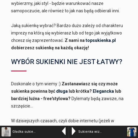
wybierzmy, jaki styl - będzie warunkować nasze
samopoczucie, ale również to jak nas będą odbierali inni.
Jaką sukienkę wybrać? Bardzo dużo zależy od charakteru
imprezy na którą się wybierasz lub od tego jak wyjątkowo
chcesz się zaprezentować.
Z nami na
topsukienka.pl
dobierzesz sukienkę na każdą okazję!
WYBÓR SUKIENKI NIE JEST ŁATWY?
Doskonale o tym wiemy :)
Zastanawiasz się czy może
sukienka powinna być
długa
lub krótka?
Elegancka
lub
bardziej luźna - free'stylowa?
Dylematy będą zawsze, na
szczęście...
W dzisiejszych czasach, czyli dobie internetu (jeżeli w
Twojej garderobie nie ma odpowiedniego fasonu) możesz
Gładka sukienka MAXI w kolorze GREY MELANGE – ARVENA-S/M
Sukienka wizytowa ołówkowa taliowana WILMA chaber
pokusić się o zamówienie kilku kreacji dla siebie.