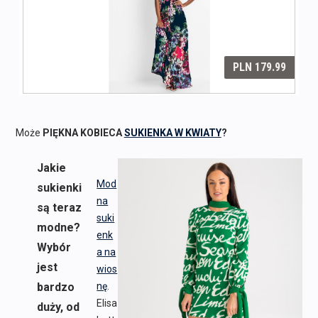
Może
PIĘKNA KOBIECA
SUKIENKA W KWIATY
?
Jakie
Mod
sukienki
na
są teraz
suki
modne?
enk
Wybór
a na
jest
wios
bardzo
nę
.
Elisa
duży, od