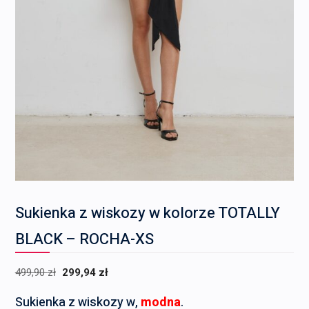
Sukienka z wiskozy w kolorze TOTALLY
BLACK – ROCHA-XS
Pierwotna
Aktualna
499,90
zł
299,94
zł
cena
cena
Sukienka z wiskozy w,
modna
.
wynosiła:
wynosi: