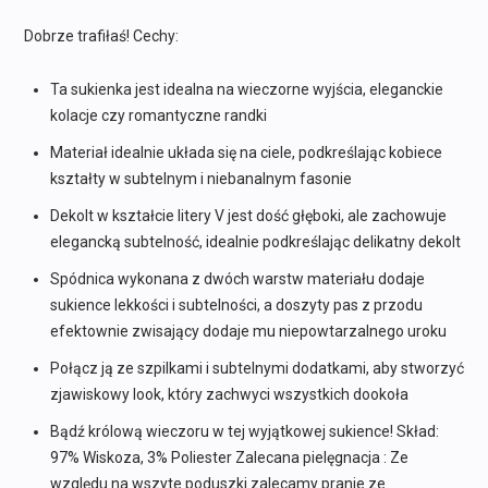
499,90 zł.
299,94 zł.
Dobrze trafiłaś! Cechy:
Ta sukienka jest idealna na wieczorne wyjścia, eleganckie
kolacje czy romantyczne randki
Materiał idealnie układa się na ciele, podkreślając kobiece
kształty w subtelnym i niebanalnym fasonie
Dekolt w kształcie litery V jest dość głęboki, ale zachowuje
elegancką subtelność, idealnie podkreślając delikatny dekolt
Spódnica wykonana z dwóch warstw materiału dodaje
sukience lekkości i subtelności, a doszyty pas z przodu
efektownie zwisający dodaje mu niepowtarzalnego uroku
Połącz ją ze szpilkami i subtelnymi dodatkami, aby stworzyć
zjawiskowy look, który zachwyci wszystkich dookoła
Bądź królową wieczoru w tej wyjątkowej sukience! Skład:
97% Wiskoza, 3% Poliester Zalecana pielęgnacja : Ze
względu na wszyte poduszki zalecamy pranie ze