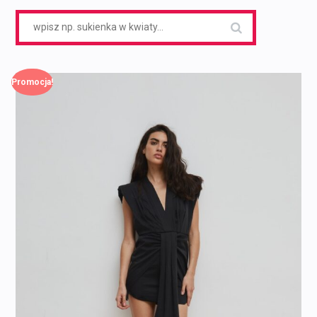
Search
for:
Promocja!