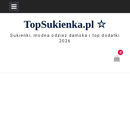
Skip
TopSukienka.pl ☆
to
content
Sukienki, modna odzież damska i top dodatki
2026
0