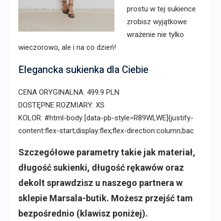
prostu w tej sukience
zrobisz wyjątkowe
wrażenie nie tylko
wieczorowo, ale i na co dzień!
Elegancka sukienka dla Ciebie
CENA ORYGINALNA: 499.9 PLN
DOSTĘPNE ROZMIARY: XS
KOLOR: #html-body [data-pb-style=R89WLWE]{justify-
content:flex-start;display:flex;flex-direction:column;bac
Szczegółowe parametry takie jak materiał,
długość sukienki, długość rękawów oraz
dekolt sprawdzisz u naszego partnera w
sklepie Marsala-butik. Możesz przejść tam
bezpośrednio (klawisz poniżej).