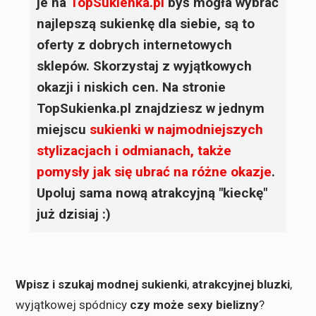
je na
TopSukienka.pl
byś mogła wybrać
najlepszą sukienkę dla siebie, są to
oferty z dobrych internetowych
sklepów. Skorzystaj z wyjątkowych
okazji i niskich cen. Na stronie
TopSukienka.pl znajdziesz w jednym
miejscu
sukienki
w najmodniejszych
stylizacjach i odmianach, także
pomysły jak się ubrać na różne okazje
.
Upoluj sama nową atrakcyjną "kieckę"
już dzisiaj :)
Wpisz i szukaj modnej sukienki
,
atrakcyjnej bluzki
,
wyjątkowej spódnicy
czy może sexy bielizny
?