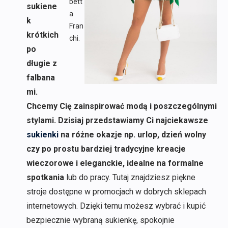
bett
sukiene
a
k
Fran
krótkich
chi.
po
długie z
falbana
mi.
Chcemy Cię zainspirować modą i poszczególnymi
stylami. Dzisiaj przedstawiamy Ci najciekawsze
sukienki
na różne okazje np. urlop, dzień wolny
czy po prostu bardziej tradycyjne kreacje
wieczorowe i eleganckie, idealne na formalne
spotkania
lub do pracy. Tutaj znajdziesz piękne
stroje dostępne w promocjach w dobrych sklepach
internetowych. Dzięki temu możesz wybrać i kupić
bezpiecznie wybraną sukienkę, spokojnie