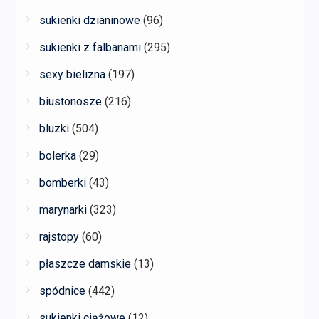
sukienki dzianinowe
(96)
sukienki z falbanami
(295)
sexy bielizna
(197)
biustonosze
(216)
bluzki
(504)
bolerka
(29)
bomberki
(43)
marynarki
(323)
rajstopy
(60)
płaszcze damskie
(13)
spódnice
(442)
sukienki ciążowe
(12)