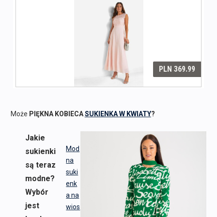
Może
PIĘKNA KOBIECA
SUKIENKA W KWIATY
?
Jakie
Mod
sukienki
na
są teraz
suki
modne?
enk
Wybór
a na
jest
wios