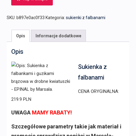
SKU:
b897e0ac0f33
Kategoria:
sukienki z falbanami
Opis
Informacje dodatkowe
Opis
Sukienka z
falbanami
CENA ORYGINALNA:
219.9 PLN
UWAGA
MAMY RABATY!
Szczegółowe parametry takie jak materiał i
promocje sprawdzisz poniżej w Marsala-