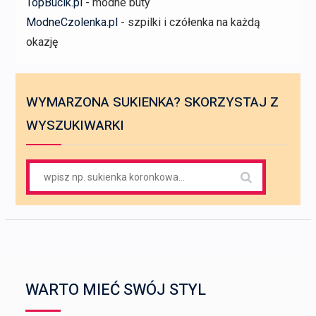
TopBucik.pl
- modne buty
ModneCzolenka.pl
- szpilki i czółenka na każdą
okazję
WYMARZONA SUKIENKA? SKORZYSTAJ Z
WYSZUKIWARKI
Search
for:
WARTO MIEĆ SWÓJ STYL