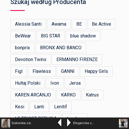
Szukaj według Producenta
Alessia Santi
Awama
BE
Be Active
BeWear
BIG STAR
blue shadow
bonprix
BRONX AND BANCO
Devotion Twins
ERMANNO FIRENZE
Figl
Flawless
GANNI
Happy Girls
Hultaj Polski
Ivon
Jersa
KAREN ARCANJO
KARKO
Katrus
Kesi
Lanti
Lenitif
LE TRICOT PERUGIA
Lou Lou
Sukienka odcinana w pasie z falbankami beżowa w cętki – AMAYA by Marsala
Elegancka czarna sukienka Hosanna z falbankami XXL OVERSIZE JESIEŃ