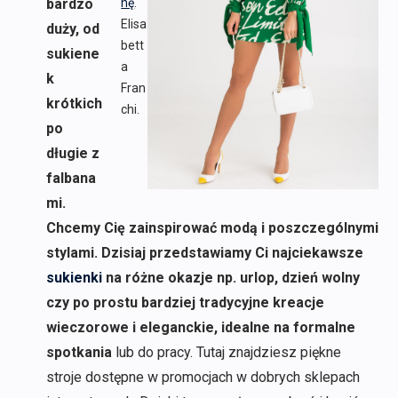
bardzo
nę
.
Elisa
duży, od
bett
sukiene
a
k
Fran
krótkich
chi.
po
długie z
falbana
mi.
Chcemy Cię zainspirować modą i poszczególnymi
stylami. Dzisiaj przedstawiamy Ci najciekawsze
sukienki
na różne okazje np. urlop, dzień wolny
czy po prostu bardziej tradycyjne kreacje
wieczorowe i eleganckie, idealne na formalne
spotkania
lub do pracy. Tutaj znajdziesz piękne
stroje dostępne w promocjach w dobrych sklepach