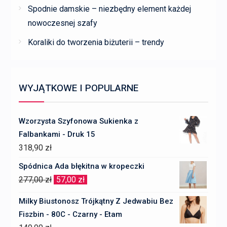
Spodnie damskie – niezbędny element każdej
nowoczesnej szafy
Koraliki do tworzenia biżuterii – trendy
WYJĄTKOWE I POPULARNE
Wzorzysta Szyfonowa Sukienka z
Falbankami - Druk 15
318,90
zł
Spódnica Ada błękitna w kropeczki
Pierwotna
Aktualna
277,00
zł
57,00
zł
cena
cena
Milky Biustonosz Trójkątny Z Jedwabiu Bez
wynosiła:
wynosi:
Fiszbin - 80C - Czarny - Etam
277,00 zł.
57,00 zł.