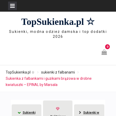
Skip
TopSukienka.pl ☆
to
content
Sukienki, modna odzież damska i top dodatki
2026
0
TopSukienka.pl ☆
sukienki z falbanami
Sukienka z falbankami i guzikami brązowa w drobne
kwiatuszki – EPINAL by Marsala
Sukienki
Sukienki w