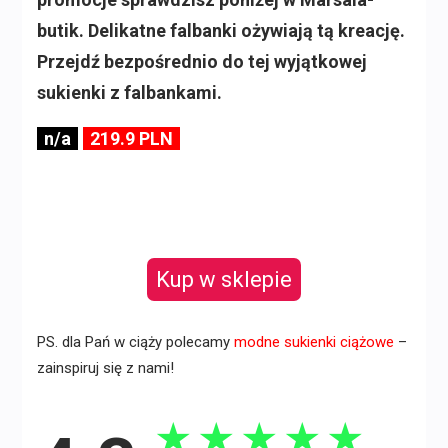
butik. Delikatne falbanki ożywiają tą kreację.
Przejdź bezpośrednio do tej wyjątkowej
sukienki z falbankami.
n/a
219.9 PLN
Kup w sklepie
PS. dla Pań w ciąży polecamy
modne sukienki ciążowe
–
zainspiruj się z nami!
★
★
★
★
★