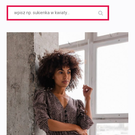
Search
for: