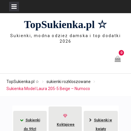
Skip
TopSukienka.pl ☆
to
content
Sukienki, modna odzież damska i top dodatki
2026
0
TopSukienka.pl ☆
sukienki rozkloszowane
Sukienka Model Laura 205-5 Beige – Numoco
Sukienki
Sukienki w
Koktajowe
do 99zł
kwiaty