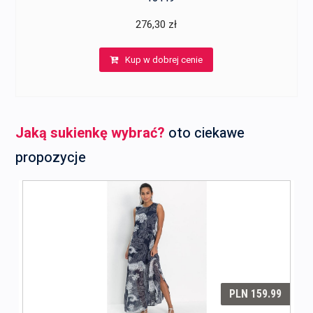
276,30
zł
Kup w dobrej cenie
Jaką sukienkę wybrać?
oto ciekawe
propozycje