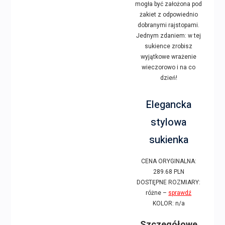
mogła być założona pod
żakiet z odpowiednio
dobranymi rajstopami.
Jednym zdaniem: w tej
sukience zrobisz
wyjątkowe wrażenie
wieczorowo i na co
dzień!
Elegancka
stylowa
sukienka
CENA ORYGINALNA:
289.68 PLN
DOSTĘPNE ROZMIARY:
różne –
sprawdź
KOLOR: n/a
Szczegółowe