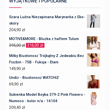
WYJĄTKOWE I POPULARNE
Szara Luźna Niezapinana Marynarka z Eko-
skóry
204,90
zł
MOTIVE&MORE - Bluzka z haftem Tulum
Pierwotna
Aktualna
395,00
zł
316,00
zł
cena
cena
Milky Biustonosz Trójkątny Z Jedwabiu Bez
wynosiła:
wynosi:
Fiszbin - 75B - Fuksja - Etam
395,00 zł.
316,00 zł.
149,90
zł
Undiz - Biustonosz WATCHIZ
69,90
zł
Sukienka Model Boyka 379-2 Pink Flowers -
Numoco - kolor n/a - 16104
209,40
zł