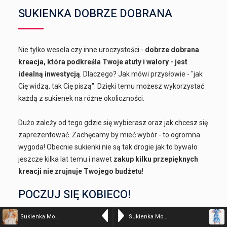
SUKIENKA DOBRZE DOBRANA
Nie tylko wesela czy inne uroczystości -
dobrze dobrana
kreacja, która podkreśla Twoje atuty i walory - jest
idealną inwestycją
. Dlaczego? Jak mówi przysłowie - "jak
Cię widzą, tak Cię piszą". Dzięki temu możesz wykorzystać
każdą z sukienek na różne okoliczności.
Dużo zależy od tego gdzie się wybierasz oraz jak chcesz się
zaprezentować. Zachęcamy by mieć wybór - to ogromna
wygoda! Obecnie sukienki nie są tak drogie jak to bywało
jeszcze kilka lat temu i nawet
zakup kilku przepięknych
kreacji nie zrujnuje Twojego budżetu
!
POCZUJ SIĘ KOBIECO!
Sukienka Model Marta 157-6 Light Grey – Numoco
Sukienka Model A510 Blue – awama