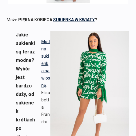
Może
PIĘKNA KOBIECA
SUKIENKA W KWIATY
?
Jakie
Mod
sukienki
na
są teraz
suki
modne?
enk
Wybór
a na
jest
wios
bardzo
nę
.
Elisa
duży, od
bett
sukiene
a
k
Fran
krótkich
chi.
po