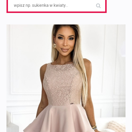
Search
for: