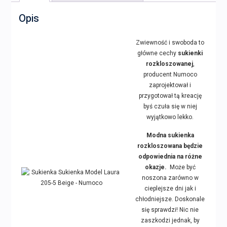
Opis
Zwiewność i swoboda to
główne cechy
sukienki
rozkloszowanej
,
producent Numoco
zaprojektował i
przygotował tą kreację
byś czuła się w niej
wyjątkowo lekko.
Modna sukienka
rozkloszowana będzie
odpowiednia na różne
okazje.
Może być
noszona zarówno w
cieplejsze dni jak i
chłodniejsze. Doskonale
się sprawdzi! Nic nie
zaszkodzi jednak, by