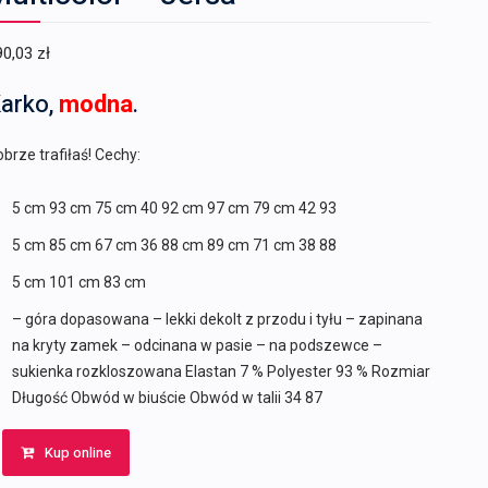
90,03
zł
arko,
modna
.
brze trafiłaś! Cechy:
5 cm 93 cm 75 cm 40 92 cm 97 cm 79 cm 42 93
5 cm 85 cm 67 cm 36 88 cm 89 cm 71 cm 38 88
5 cm 101 cm 83 cm
– góra dopasowana – lekki dekolt z przodu i tyłu – zapinana
na kryty zamek – odcinana w pasie – na podszewce –
sukienka rozkloszowana Elastan 7 % Polyester 93 % Rozmiar
Długość Obwód w biuście Obwód w talii 34 87
Kup online