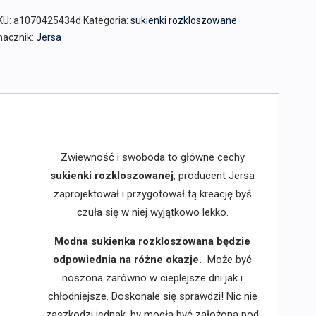
KU:
a1070425434d
Kategoria:
sukienki rozkloszowane
nacznik:
Jersa
Zwiewność i swoboda to główne cechy
sukienki rozkloszowanej
, producent Jersa
zaprojektował i przygotował tą kreację byś
czuła się w niej wyjątkowo lekko.
Modna sukienka rozkloszowana będzie
odpowiednia na różne okazje.
Może być
noszona zarówno w cieplejsze dni jak i
chłodniejsze. Doskonale się sprawdzi! Nic nie
zaszkodzi jednak, by mogła być założona pod