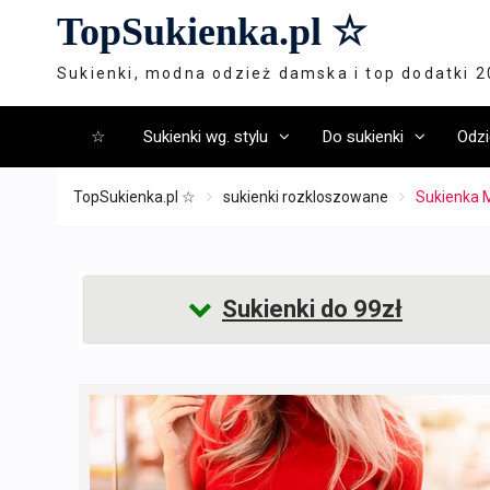
Skip
TopSukienka.pl ☆
to
content
Sukienki, modna odzież damska i top dodatki 
☆
Sukienki wg. stylu
Do sukienki
Odzi
TopSukienka.pl ☆
sukienki rozkloszowane
Sukienka M
Sukienki do 99zł