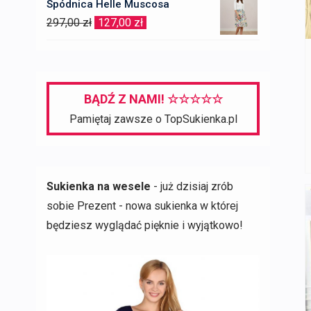
Spódnica Helle Muscosa
wynosiła:
wynosi:
Pierwotna
Aktualna
297,00
zł
127,00
zł
367,00 zł.
87,00 zł.
cena
cena
wynosiła:
wynosi:
297,00 zł.
127,00 zł.
BĄDŹ Z NAMI! ☆☆☆☆☆
Pamiętaj zawsze o TopSukienka.pl
Sukienka na wesele
- już dzisiaj zrób
sobie Prezent - nowa sukienka w której
będziesz wyglądać pięknie i wyjątkowo!