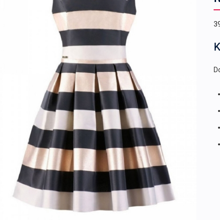
3
K
Do