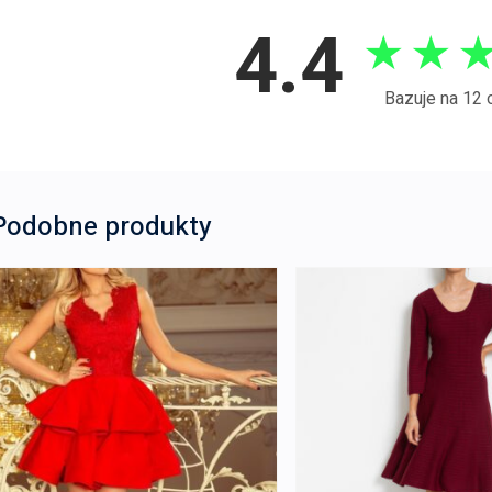
4.4
★
★
Bazuje na 12 
Podobne produkty