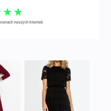
★
★
★
ocenach naszych klientek