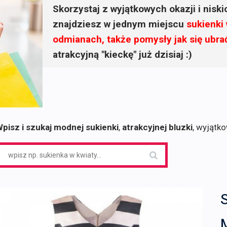
Skorzystaj z wyjątkowych okazji i nisk
znajdziesz w jednym miejscu
sukienki
odmianach, także pomysły jak się ubra
atrakcyjną "kieckę" już dzisiaj :)
pisz i szukaj modnej sukienki
,
atrakcyjnej bluzki
, wyjątk
earch
or:
M