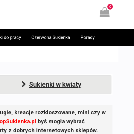
0
ki do pracy
Czerwona Sukienka
Porady
Sukienki w kwiaty
ugie, kreacje rozkloszowane, mini czy w
opSukienka.pl
byś mogła wybrać
ferty z dobrych internetowych sklepów.