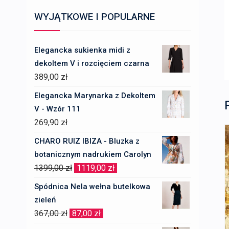
WYJĄTKOWE I POPULARNE
Elegancka sukienka midi z
dekoltem V i rozcięciem czarna
389,00
zł
Elegancka Marynarka z Dekoltem
V - Wzór 111
269,90
zł
CHARO RUIZ IBIZA - Bluzka z
botanicznym nadrukiem Carolyn
Pierwotna
Aktualna
1399,00
zł
1119,00
zł
cena
cena
Spódnica Nela wełna butelkowa
wynosiła:
wynosi:
zieleń
1399,00 zł.
1119,00 zł.
Pierwotna
Aktualna
367,00
zł
87,00
zł
cena
cena