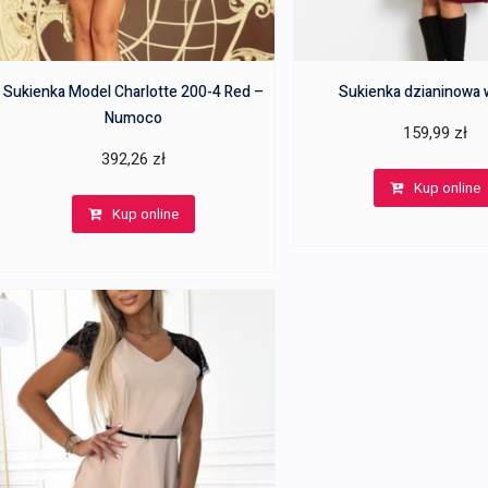
Sukienka Model Charlotte 200-4 Red –
Sukienka dzianinowa 
Numoco
159,99
zł
392,26
zł
Kup online
Kup online