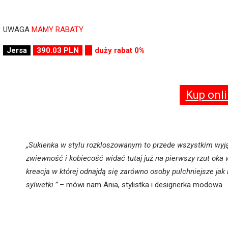
UWAGA
MAMY RABATY
Jersa
390.03 PLN
duży rabat 0%
Kup onl
„Sukienka w stylu rozkloszowanym to przede wszystkim wyj
zwiewność i kobiecość widać tutaj już na pierwszy rzut oka 
kreacja w której odnajdą się zarówno osoby pulchniejsze jak 
sylwetki.”
– mówi nam Ania, stylistka i designerka modowa