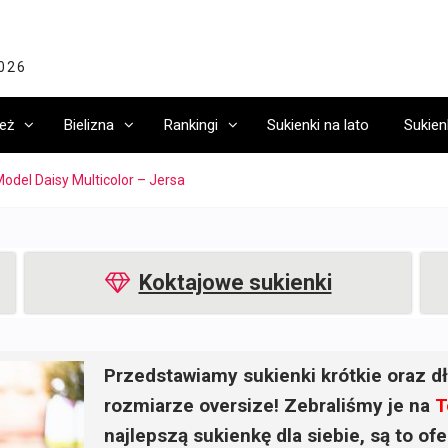
2026
eż
Bielizna
Rankingi
Sukienki na lato
Sukien
odel Daisy Multicolor – Jersa
Koktajowe sukienki
Przedstawiamy sukienki krótkie oraz dł
rozmiarze oversize! Zebraliśmy je na
T
najlepszą sukienkę dla siebie, są to o