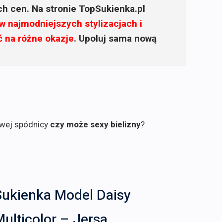
ich cen. Na stronie TopSukienka.pl
w najmodniejszych stylizacjach i
ć na różne okazje
. Upoluj sama nową
owej spódnicy
czy może sexy bielizny
?
Sukienka Model Daisy
ulticolor – Jersa