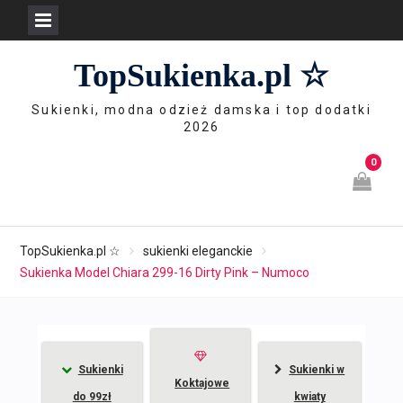
Skip
TopSukienka.pl ☆
to
content
Sukienki, modna odzież damska i top dodatki
2026
0
TopSukienka.pl ☆
sukienki eleganckie
Sukienka Model Chiara 299-16 Dirty Pink – Numoco
Sukienki
Sukienki w
Koktajowe
do 99zł
kwiaty