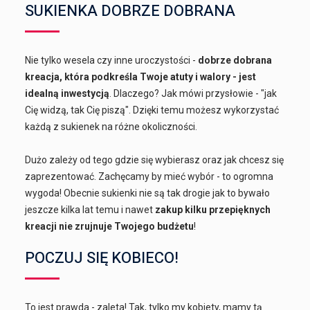
SUKIENKA DOBRZE DOBRANA
Nie tylko wesela czy inne uroczystości -
dobrze dobrana
kreacja, która podkreśla Twoje atuty i walory - jest
idealną inwestycją
. Dlaczego? Jak mówi przysłowie - "jak
Cię widzą, tak Cię piszą". Dzięki temu możesz wykorzystać
każdą z sukienek na różne okoliczności.
Dużo zależy od tego gdzie się wybierasz oraz jak chcesz się
zaprezentować. Zachęcamy by mieć wybór - to ogromna
wygoda! Obecnie sukienki nie są tak drogie jak to bywało
jeszcze kilka lat temu i nawet
zakup kilku przepięknych
kreacji nie zrujnuje Twojego budżetu
!
POCZUJ SIĘ KOBIECO!
To jest prawda - zaleta! Tak, tylko my kobiety, mamy tą