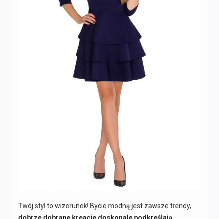
Twój styl to wizerunek! Bycie modną jest zawsze trendy,
dobrze dobrane kreacje doskonale podkreślają