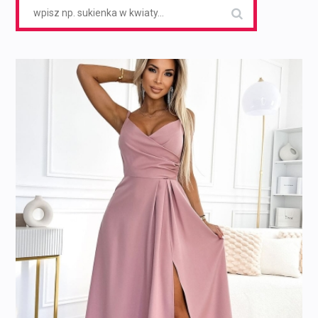
Search
for: