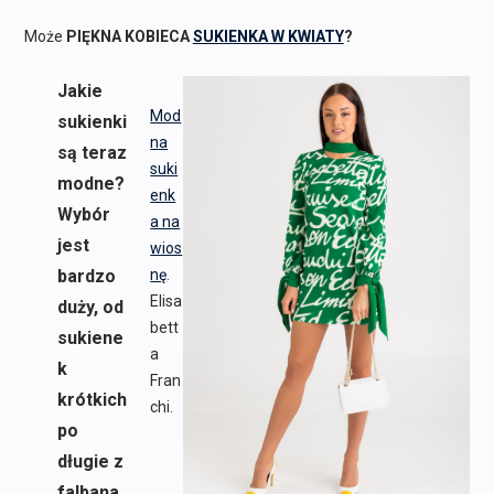
Może
PIĘKNA KOBIECA
SUKIENKA W KWIATY
?
Jakie
Mod
sukienki
na
są teraz
suki
modne?
enk
Wybór
a na
jest
wios
bardzo
nę
.
Elisa
duży, od
bett
sukiene
a
k
Fran
krótkich
chi.
po
długie z
falbana