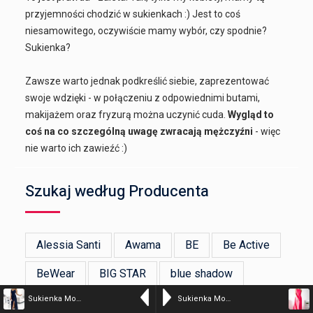
przyjemności chodzić w sukienkach :) Jest to coś
niesamowitego, oczywiście mamy wybór, czy spodnie?
Sukienka?
Zawsze warto jednak podkreślić siebie, zaprezentować
swoje wdzięki - w połączeniu z odpowiednimi butami,
makijażem oraz fryzurą można uczynić cuda.
Wygląd to
coś na co szczególną uwagę zwracają mężczyźni
- więc
nie warto ich zawieźć :)
Szukaj według Producenta
Alessia Santi
Awama
BE
Be Active
BeWear
BIG STAR
blue shadow
Sukienka Model Chiara 299-7 Navy – Numoco
Sukienka Model Jennifer Coral – Jersa
bonprix
BRONX AND BANCO