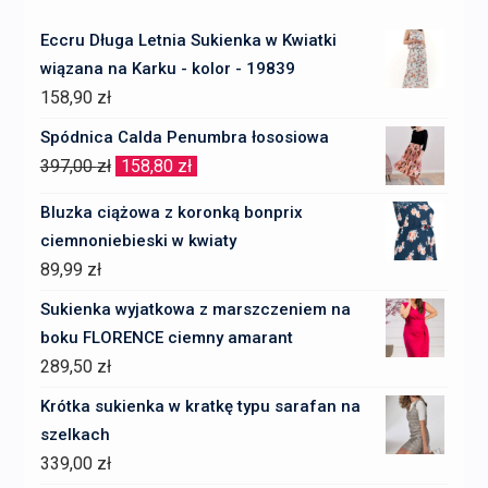
Eccru Długa Letnia Sukienka w Kwiatki
wiązana na Karku - kolor - 19839
158,90
zł
Spódnica Calda Penumbra łososiowa
Pierwotna
Aktualna
397,00
zł
158,80
zł
cena
cena
Bluzka ciążowa z koronką bonprix
wynosiła:
wynosi:
ciemnoniebieski w kwiaty
397,00 zł.
158,80 zł.
89,99
zł
Sukienka wyjatkowa z marszczeniem na
boku FLORENCE ciemny amarant
289,50
zł
Krótka sukienka w kratkę typu sarafan na
szelkach
339,00
zł