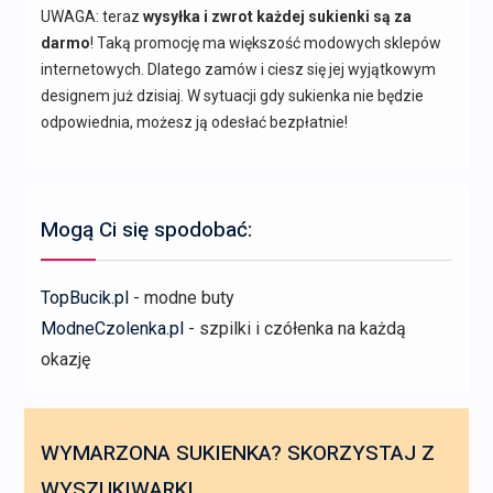
UWAGA: teraz
wysyłka i zwrot każdej sukienki są za
darmo
! Taką promocję ma większość modowych sklepów
internetowych. Dlatego zamów i ciesz się jej wyjątkowym
designem już dzisiaj. W sytuacji gdy sukienka nie będzie
odpowiednia, możesz ją odesłać bezpłatnie!
Mogą Ci się spodobać:
TopBucik.pl
- modne buty
ModneCzolenka.pl
- szpilki i czółenka na każdą
okazję
WYMARZONA SUKIENKA? SKORZYSTAJ Z
WYSZUKIWARKI