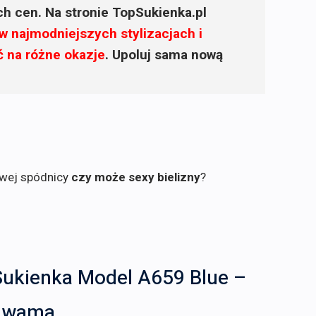
ich cen. Na stronie TopSukienka.pl
w najmodniejszych stylizacjach i
ć na różne okazje
. Upoluj sama nową
owej spódnicy
czy może sexy bielizny
?
Sukienka Model A659 Blue –
awama