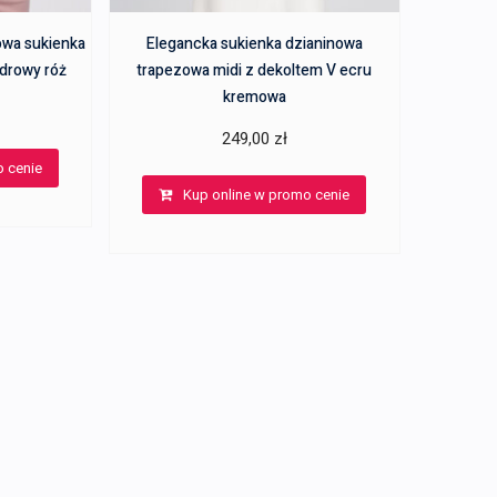
owa sukienka
Elegancka sukienka dzianinowa
drowy róż
trapezowa midi z dekoltem V ecru
kremowa
249,00
zł
o cenie
Kup online w promo cenie