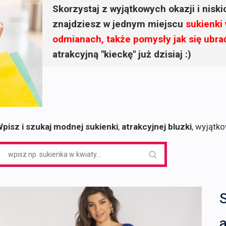
Skorzystaj z wyjątkowych okazji i nisk
znajdziesz w jednym miejscu
sukienki
odmianach, także pomysły jak się ubra
atrakcyjną "kieckę" już dzisiaj :)
pisz i szukaj modnej sukienki
,
atrakcyjnej bluzki
, wyjątk
earch
or: