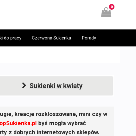
0
ki do pracy
Czerwona Sukienka
Porady
Sukienki w kwiaty
ugie, kreacje rozkloszowane, mini czy w
opSukienka.pl
byś mogła wybrać
ferty z dobrych internetowych sklepów.