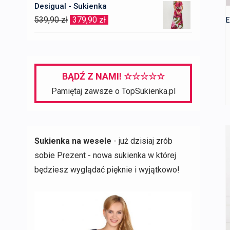
Desigual - Sukienka
wynosiła:
wynosi:
Pierwotna
Aktualna
539,90
zł
379,90
zł
E
119,90 zł.
79,90 zł.
cena
cena
wynosiła:
wynosi:
539,90 zł.
379,90 zł.
BĄDŹ Z NAMI! ☆☆☆☆☆
Pamiętaj zawsze o TopSukienka.pl
Sukienka na wesele
- już dzisiaj zrób
sobie Prezent - nowa sukienka w której
będziesz wyglądać pięknie i wyjątkowo!