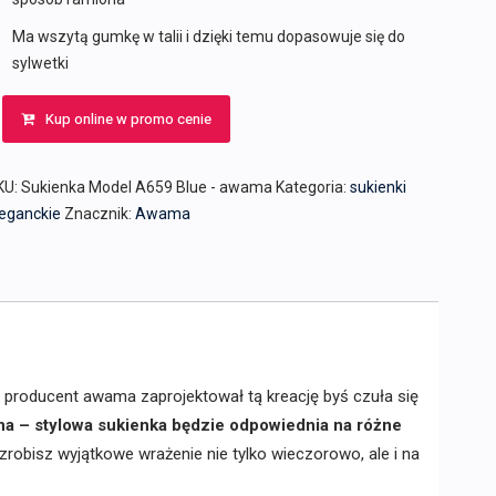
Ma wszytą gumkę w talii i dzięki temu dopasowuje się do
sylwetki
Kup online w promo cenie
KU:
Sukienka Model A659 Blue - awama
Kategoria:
sukienki
leganckie
Znacznik:
Awama
, producent awama zaprojektował tą kreację byś czuła się
a – stylowa sukienka będzie odpowiednia na różne
zrobisz wyjątkowe wrażenie nie tylko wieczorowo, ale i na