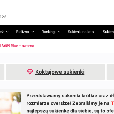
2026
eż
Bielizna
Rankingi
Sukienki na lato
Sukien
l A659 Blue – awama
Koktajowe sukienki
Przedstawiamy sukienki krótkie oraz dł
rozmiarze oversize! Zebraliśmy je na
T
najlepszą sukienkę dla siebie, są to o