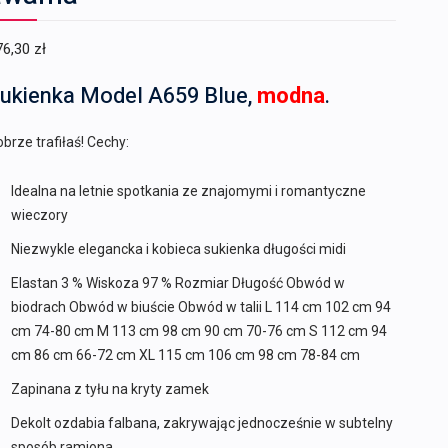
76,30
zł
ukienka Model A659 Blue,
modna
.
brze trafiłaś! Cechy:
Idealna na letnie spotkania ze znajomymi i romantyczne
wieczory
Niezwykle elegancka i kobieca sukienka długości midi
Elastan 3 % Wiskoza 97 % Rozmiar Długość Obwód w
biodrach Obwód w biuście Obwód w talii L 114 cm 102 cm 94
cm 74-80 cm M 113 cm 98 cm 90 cm 70-76 cm S 112 cm 94
cm 86 cm 66-72 cm XL 115 cm 106 cm 98 cm 78-84 cm
Zapinana z tyłu na kryty zamek
Dekolt ozdabia falbana, zakrywając jednocześnie w subtelny
sposób ramiona