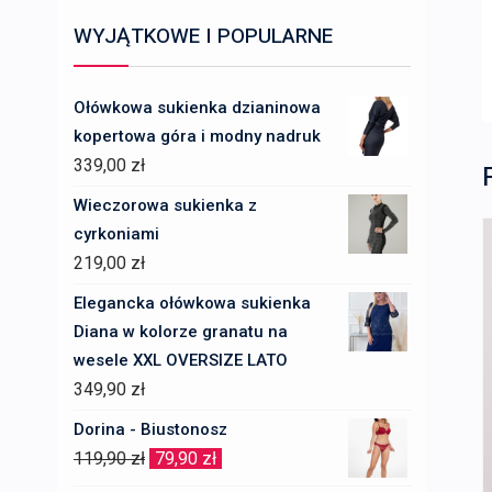
WYJĄTKOWE I POPULARNE
Ołówkowa sukienka dzianinowa
kopertowa góra i modny nadruk
339,00
zł
Wieczorowa sukienka z
cyrkoniami
219,00
zł
Elegancka ołówkowa sukienka
Diana w kolorze granatu na
wesele XXL OVERSIZE LATO
349,90
zł
Dorina - Biustonosz
Pierwotna
Aktualna
119,90
zł
79,90
zł
cena
cena