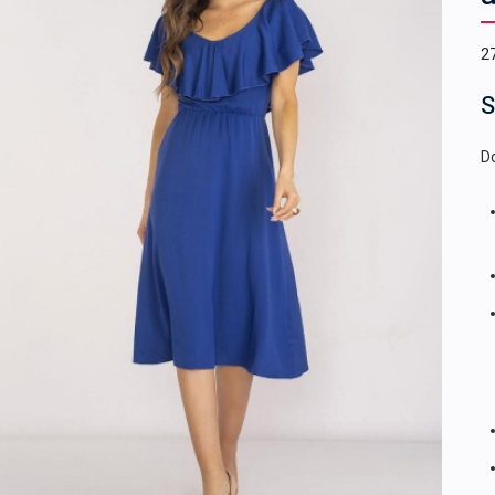
2
S
Do