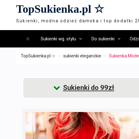
Skip
TopSukienka.pl ☆
to
content
Sukienki, modna odzież damska i top dodatki 
☆
Sukienki wg. stylu
Do sukienki
Odzi
TopSukienka.pl ☆
sukienki eleganckie
Sukienka Mode
Sukienki do 99zł