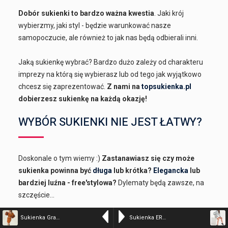
Dobór sukienki to bardzo ważna kwestia
. Jaki krój
wybierzmy, jaki styl - będzie warunkować nasze
samopoczucie, ale również to jak nas będą odbierali inni.
Jaką sukienkę wybrać? Bardzo dużo zależy od charakteru
imprezy na którą się wybierasz lub od tego jak wyjątkowo
chcesz się zaprezentować.
Z nami na
topsukienka.pl
dobierzesz sukienkę na każdą okazję!
WYBÓR SUKIENKI NIE JEST ŁATWY?
Doskonale o tym wiemy :)
Zastanawiasz się czy może
sukienka powinna być
długa
lub krótka?
Elegancka
lub
bardziej luźna - free'stylowa?
Dylematy będą zawsze, na
szczęście...
Sukienka Grace J. – karmel
Sukienka ERAMNNO FIRENZE
W dzisiejszych czasach, czyli dobie internetu (jeżeli w