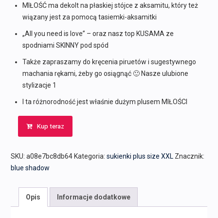
MIŁOŚĆ ma dekolt na płaskiej stójce z aksamitu, który też
wiązany jest za pomocą tasiemki-aksamitki
„All you need is love” – oraz nasz top KUSAMA ze
spodniami SKINNY pod spód
Także zapraszamy do kręcenia piruetów i sugestywnego
machania rękami, żeby go osiągnąć 🙂 Nasze ulubione
stylizacje 1
I ta różnorodność jest właśnie dużym plusem MIŁOŚCI
Kup teraz
SKU:
a08e7bc8db64
Kategoria:
sukienki plus size XXL
Znacznik:
blue shadow
Opis
Informacje dodatkowe