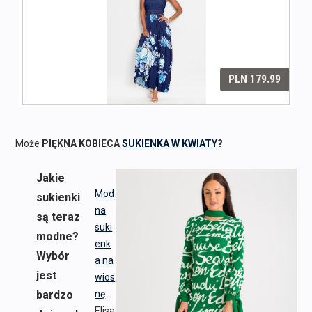
Może
PIĘKNA KOBIECA
SUKIENKA W KWIATY
?
Jakie
Mod
sukienki
na
są teraz
suki
modne?
enk
Wybór
a na
jest
wios
bardzo
nę
.
Elisa