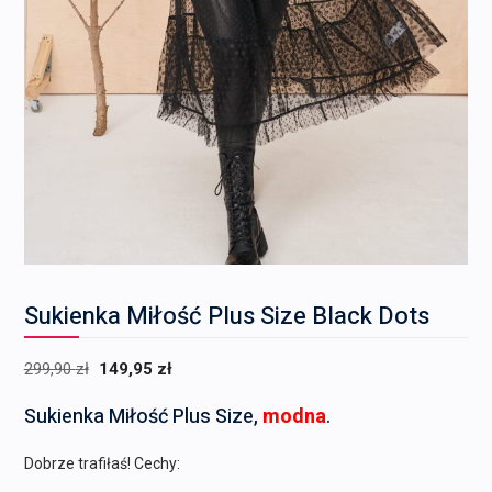
Sukienka Miłość Plus Size Black Dots
Pierwotna
Aktualna
299,90
zł
149,95
zł
cena
cena
Sukienka Miłość Plus Size,
modna
.
wynosiła:
wynosi:
299,90 zł.
149,95 zł.
Dobrze trafiłaś! Cechy: