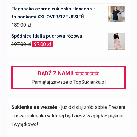
Elegancka czarna sukienka Hosanna z
falbankami XXL OVERSIZE JESIEŃ
189,00
zł
Spódnica Idalia pudrowa różowa
Pierwotna
Aktualna
397,00
zł
97,00
zł
cena
cena
wynosiła:
wynosi:
397,00 zł.
97,00 zł.
BĄDŹ Z NAMI! ☆☆☆☆☆
Pamiętaj zawsze o TopSukienka.pl
Sukienka na wesele
- już dzisiaj zrób sobie Prezent
- nowa sukienka w której będziesz wyglądać pięknie
i wyjątkowo!