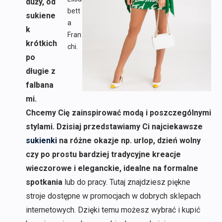
duży, od
bett
sukiene
a
k
Fran
krótkich
chi.
po
długie z
falbana
mi.
Chcemy Cię zainspirować modą i poszczególnymi
stylami. Dzisiaj przedstawiamy Ci najciekawsze
sukienki
na różne okazje np. urlop, dzień wolny
czy po prostu bardziej tradycyjne kreacje
wieczorowe i eleganckie, idealne na formalne
spotkania
lub do pracy. Tutaj znajdziesz piękne
stroje dostępne w promocjach w dobrych sklepach
internetowych. Dzięki temu możesz wybrać i kupić