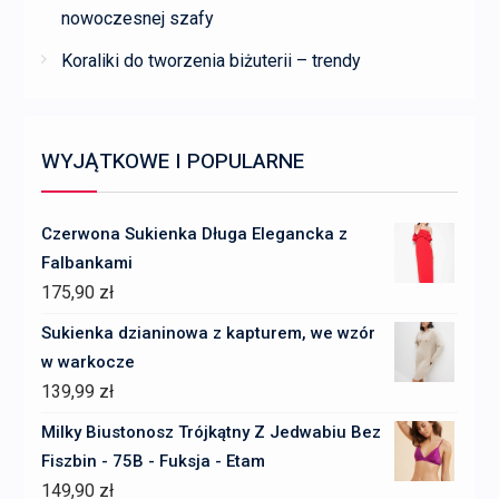
nowoczesnej szafy
Koraliki do tworzenia biżuterii – trendy
WYJĄTKOWE I POPULARNE
Czerwona Sukienka Długa Elegancka z
Falbankami
175,90
zł
Sukienka dzianinowa z kapturem, we wzór
w warkocze
139,99
zł
Milky Biustonosz Trójkątny Z Jedwabiu Bez
Fiszbin - 75B - Fuksja - Etam
149,90
zł