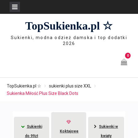
Skip
TopSukienka.pl ☆
to
content
Sukienki, modna odzież damska i top dodatki
2026
0
TopSukienka.pl ☆
sukienki plus size XXL
Sukienka Miłość Plus Size Black Dots
Sukienki
Sukienki w
Koktajowe
do 99zł
kwiaty