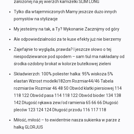
założonej na jej wierzch kamizelki SLIM LONG
Tylko dla wtajemniczonych Mamy jeszcze dużo innych
pomysłów na stylizacje
My jesteśmy na tak, a Ty? Wykonanie Zacznijmy od góry
Ale odpowiedzialności za te kuse efekty już nie bierzemy
Zajefajnie to wygląda, prawda? I jeszcze słowo o tej
niespodziewance pod spodem – sam tiul ma nakładany od
środka ozdobny brokat w kolorze butelkowej zieleni
Składwierzch: 100% poliester halka: 95% wiskoza 5%
elastan Wzrost modelki182cm Rozmiar44/46 Tabela
rozmiarów Rozmiar 46 48 50 Obwód klatki piersiowej 114
118 122 Obwód pasa 114 118 122 Obwód bioder 134 138
142 Długość rękawa zew/od ramienia 65 66 66 Długość
pleców 123 124 124 Długość przodu 116 117 118
Miłość, miłość – to ewidentnie nasza sukienka w parze z
halką GLORJUS