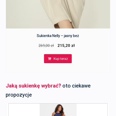
Sukienka Nelly – jasny beż
Pierwotna
Aktualna
269,00
zł
215,20
zł
cena
cena
Kup teraz
wynosiła:
wynosi:
269,00 zł.
215,20 zł.
Jaką sukienkę wybrać?
oto ciekawe
propozycje