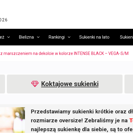
2026
eż
Bielizna
Rankingi
Sukienki na lato
Sukien
 z marszczeniem na dekolcie w kolorze INTENSE BLACK – VEGA-S/M
Koktajowe sukienki
Przedstawiamy sukienki krótkie oraz dł
rozmiarze oversize! Zebraliśmy je na
T
najlepszą sukienkę dla siebie, są to o