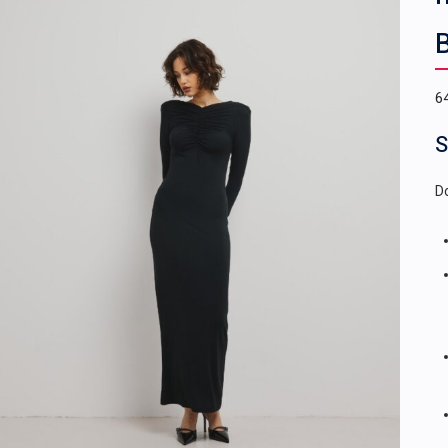
6
S
Do