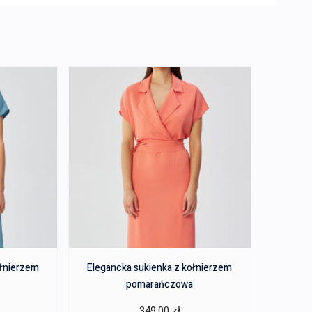
ołnierzem
Elegancka sukienka z kołnierzem
pomarańczowa
349,00
zł