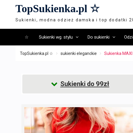
Skip
TopSukienka.pl ☆
to
content
Sukienki, modna odzież damska i top dodatki 
☆
Sukienki wg. stylu
Do sukienki
Odzi
TopSukienka.pl ☆
sukienki eleganckie
Sukienka MAXI
Sukienki do 99zł