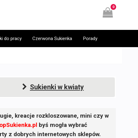
0
ki do pracy
Czerwona Sukienka
Porady
Sukienki w kwiaty
ugie, kreacje rozkloszowane, mini czy w
opSukienka.pl
byś mogła wybrać
ferty z dobrych internetowych sklepów.