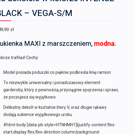
BLACK – VEGA-S/M
49,90
zł
ukienka MAXI z marszczeniem,
modna
.
brze trafiłaś! Cechy:
Model posiada poduszki co pięknie podkreśla linię ramion
To niezwykle uniwersalny i ponadczasowy element
garderoby, który z pewnością przyciągnie spojrzenia i sprawi,
że poczujesz się wyjątkowo
Delikatny dekolt w kształcie litery V, oraz długie rękawy
dodają sukience wyjątkowego uroku
#html-body [data-pb-style=HTNHMH1]{justify-content:flex-
start;display:flex;flex-direction:column;background-