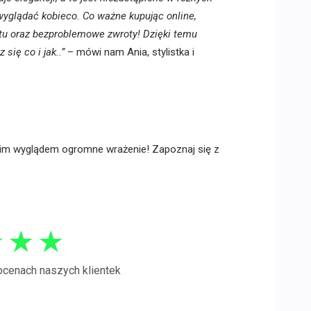
 wyglądać kobieco. Co ważne kupując online,
tu oraz bezproblemowe zwroty! Dzięki temu
się co i jak..”
– mówi nam Ania, stylistka i
im wyglądem ogromne wrażenie! Zapoznaj się z
★
★
★
ocenach naszych klientek