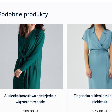
Podobne produkty
Sukienka koszulowa szmizjerka z
Elegancka sukienka z k
wiązaniem w pasie
niebieska
109,00
zł
349,00
zł