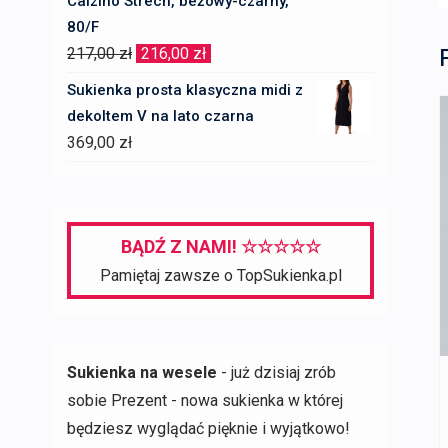
Calzino Strech, beżowy-czarny,
80/F
Pierwotna
Aktualna
217,00
zł
216,00
zł
cena
cena
Sukienka prosta klasyczna midi z
wynosiła:
wynosi:
dekoltem V na lato czarna
217,00 zł.
216,00 zł.
369,00
zł
BĄDŹ Z NAMI! ☆☆☆☆☆
Pamiętaj zawsze o TopSukienka.pl
Sukienka na wesele
- już dzisiaj zrób
sobie Prezent - nowa sukienka w której
będziesz wyglądać pięknie i wyjątkowo!