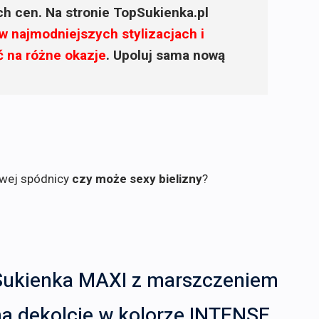
ich cen. Na stronie TopSukienka.pl
w najmodniejszych stylizacjach i
ć na różne okazje
. Upoluj sama nową
owej spódnicy
czy może sexy bielizny
?
Sukienka MAXI z marszczeniem
na dekolcie w kolorze INTENSE