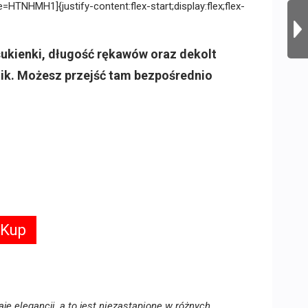
HTNHMH1]{justify-content:flex-start;display:flex;flex-
sukienki, długość rękawów oraz dekolt
tik. Możesz przejść tam bezpośrednio
 Kup
je elegancji, a to jest niezastąpione w różnych