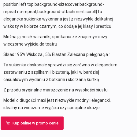
position:left top;background-size:cover;background-
repeat:no-repeat;background-attachment:scroll}Ta
elegancka sukienka wykonana jest z niezwykle delikatnej
wiskozy w kolorze czarnym, co dodaje jej klasy i prestiżu
Można ją nosić na randki, spotkania ze znajomymi czy
wieczorne wyjścia do teatru
Skład : 95% Wiskoza , 5% Elastan Zalecana pielęgnacja :
Ta sukienka doskonale sprawdzi się zarówno w eleganckim
zestawieniu z szpilkami i biżuterią, jak i w bardziej
casualowym wydaniu z botkami i skórzaną kurtką
Z przodu oryginalne marszczenie na wysokości biustu
Model o długości maxi jest niezwykle modny i elegancki,
idealny na wieczorne wyjścia czy specjalne okazje
Kup online w promo cenie