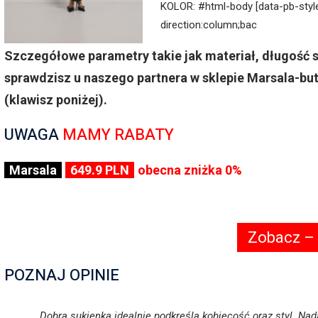
KOLOR: #html-body [data-pb-style=
direction:column;bac
Szczegółowe parametry takie jak materiał, długość 
sprawdzisz u naszego partnera w sklepie Marsala-bu
(klawisz poniżej).
UWAGA
MAMY RABATY
Marsala
649.9 PLN
obecna zniżka 0%
Zobacz –
POZNAJ OPINIE
„Dobra sukienka idealnie podkreśla kobiecość oraz styl. Nada