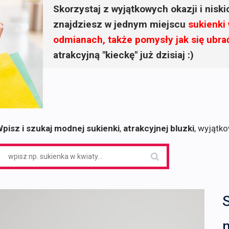
Skorzystaj z wyjątkowych okazji i nisk
znajdziesz w jednym miejscu
sukienki
odmianach, także pomysły jak się ubra
atrakcyjną "kieckę" już dzisiaj :)
pisz i szukaj modnej sukienki
,
atrakcyjnej bluzki
, wyjątk
earch
or: