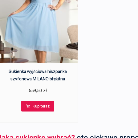
Sukienka wyjściowa hiszpanka
szyfonowa MILANO błękitna
559,50
zł
Kup teraz
Jaką sukienkę wybrać?
oto ciekawe prop