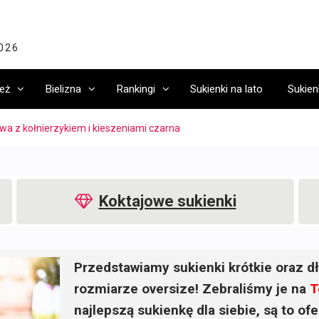
2026
eż
Bielizna
Rankingi
Sukienki na lato
Sukien
wa z kołnierzykiem i kieszeniami czarna
Koktajowe sukienki
Przedstawiamy sukienki krótkie oraz dł
rozmiarze oversize! Zebraliśmy je na
T
najlepszą sukienkę dla siebie, są to o