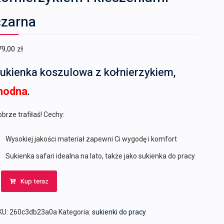
czarna
79,00
zł
ukienka koszulowa z kołnierzykiem,
modna
.
brze trafiłaś! Cechy:
Wysokiej jakości materiał zapewni Ci wygodę i komfort
Sukienka safari idealna na lato, także jako sukienka do pracy
Kup teraz
KU:
260c3db23a0a
Kategoria:
sukienki do pracy