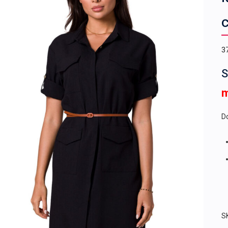
3
S
Do
S