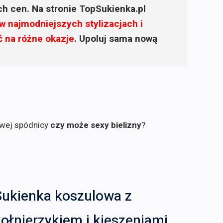
ich cen. Na stronie TopSukienka.pl
w najmodniejszych stylizacjach i
ć na różne okazje
. Upoluj sama nową
owej spódnicy
czy może sexy bielizny
?
Sukienka koszulowa z
ołnierzykiem i kieszeniami