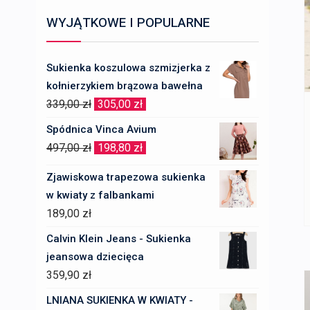
WYJĄTKOWE I POPULARNE
Sukienka koszulowa szmizjerka z
kołnierzykiem brązowa bawełna
Pierwotna
Aktualna
339,00
zł
305,00
zł
cena
cena
Spódnica Vinca Avium
wynosiła:
wynosi:
Pierwotna
Aktualna
497,00
zł
198,80
zł
339,00 zł.
305,00 zł.
cena
cena
Zjawiskowa trapezowa sukienka
wynosiła:
wynosi:
w kwiaty z falbankami
497,00 zł.
198,80 zł.
189,00
zł
Calvin Klein Jeans - Sukienka
jeansowa dziecięca
359,90
zł
LNIANA SUKIENKA W KWIATY -