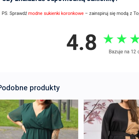
PS. Sprawdź
modne sukienki koronkowe
– zainspiruj się modą z T
4.8
★
★
Bazuje na 12 
Podobne produkty