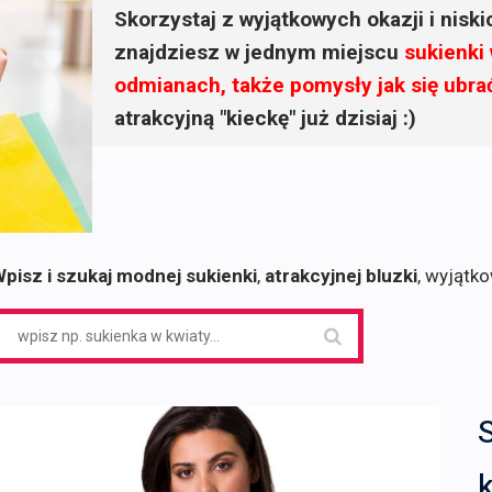
Skorzystaj z wyjątkowych okazji i nisk
znajdziesz w jednym miejscu
sukienki
odmianach, także pomysły jak się ubra
atrakcyjną "kieckę" już dzisiaj :)
pisz i szukaj modnej sukienki
,
atrakcyjnej bluzki
, wyjątk
earch
or:
k