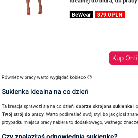
idealnej do biura, do pracy 
BeWear
379.0 PLN
Kup Onl
Również w pracy warto wyglądać kobieco 🙂
Sukienka idealna na co dzień
Ta kreacja sprawdzi się na co dzień,
dobrze skrojona sukienka
i 
Twój strój do pracy
. Warto podkreślać swój styl, bo jak głosi znan
przypadku miejsca pracy nabiera to dodatkowego, ważnego znacze
Czy znalazłaś odpowiednią sukienkę?