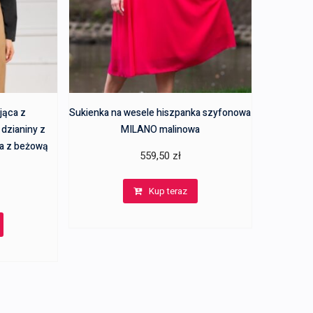
jąca z
Sukienka na wesele hiszpanka szyfonowa
dzianiny z
MILANO malinowa
a z beżową
559,50
zł
Kup teraz