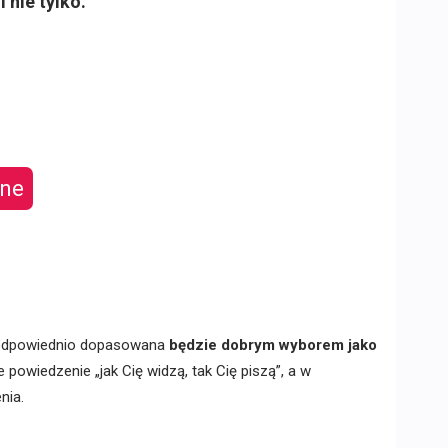
i nie tylko.
ine
odpowiednio dopasowana
będzie dobrym wyborem jako
e powiedzenie „jak Cię widzą, tak Cię piszą”, a w
nia.