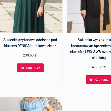
Sukienka szyfonowa odcinana pod
Sukienka wyszczupla
biustem DENISA butelkowa zieleń
kontrastowym łączeniem 
ekoskórą LESŁAWA czarn
239,50
zł
ekoskórą
489,50
zł
Kup teraz
Kup teraz