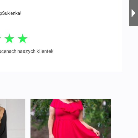
opSukienka!
★
★
★
ocenach naszych klientek