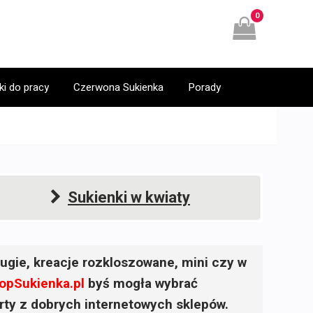
0
ki do pracy
Czerwona Sukienka
Porady
Sukienki w kwiaty
ugie, kreacje rozkloszowane, mini czy w
opSukienka.pl
byś mogła wybrać
ferty z dobrych internetowych sklepów.