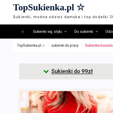
Skip
TopSukienka.pl ☆
to
content
Sukienki, modna odzież damska i top dodatki 
☆
Sukienki wg. stylu
Do sukienki
Odzi
TopSukienka.pl ☆
sukienki do pracy
Sukienka koszulo
Sukienki do 99zł