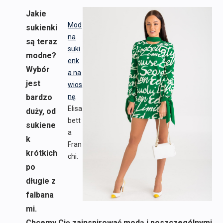
Jakie
Mod
sukienki
na
są teraz
suki
modne?
enk
Wybór
a na
jest
wios
bardzo
nę
.
Elisa
duży, od
bett
sukiene
a
k
Fran
krótkich
chi.
po
długie z
falbana
mi.
Chcemy Cię zainspirować modą i poszczególnymi