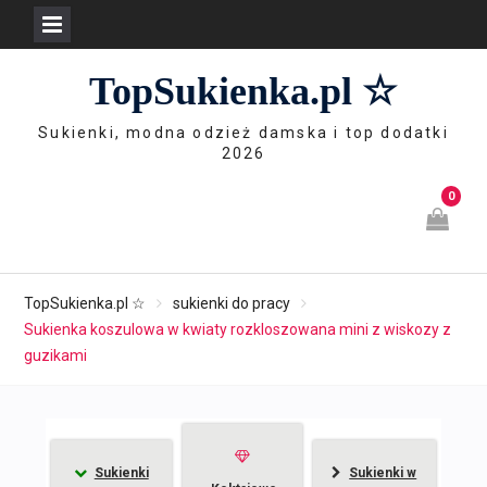
Skip
TopSukienka.pl ☆
to
content
Sukienki, modna odzież damska i top dodatki
2026
0
TopSukienka.pl ☆
sukienki do pracy
Sukienka koszulowa w kwiaty rozkloszowana mini z wiskozy z
guzikami
Sukienki
Sukienki w