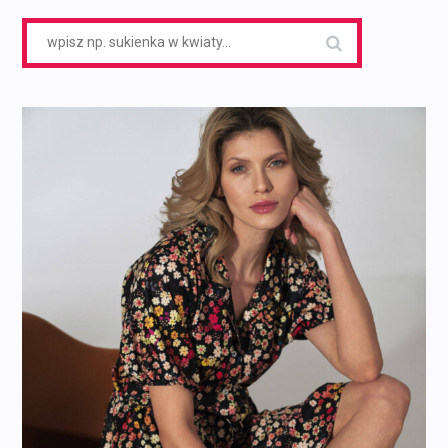
Search
for: