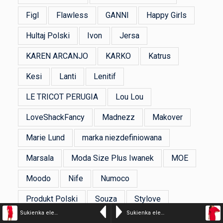
Figl
Flawless
GANNI
Happy Girls
Hultaj Polski
Ivon
Jersa
KAREN ARCANJO
KARKO
Katrus
Kesi
Lanti
Lenitif
LE TRICOT PERUGIA
Lou Lou
LoveShackFancy
Madnezz
Makover
Marie Lund
marka niezdefiniowana
Marsala
Moda Size Plus Iwanek
MOE
Moodo
Nife
Numoco
Produkt Polski
Souza
Stylove
Sukienka elegancka ołówkowa dopasowana z podwyższoną talią czerwona
Sukienka elegancka ołówkowa z kimonowymi rękawami taliowana czerwona
Sukienki.shop
THECADESS
TWINSET