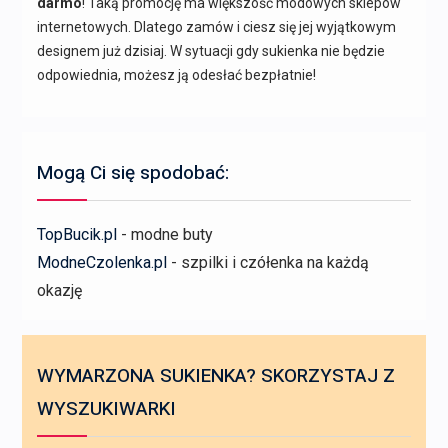
darmo
! Taką promocję ma większość modowych sklepów
internetowych. Dlatego zamów i ciesz się jej wyjątkowym
designem już dzisiaj. W sytuacji gdy sukienka nie będzie
odpowiednia, możesz ją odesłać bezpłatnie!
Mogą Ci się spodobać:
TopBucik.pl
- modne buty
ModneCzolenka.pl
- szpilki i czółenka na każdą
okazję
WYMARZONA SUKIENKA? SKORZYSTAJ Z
WYSZUKIWARKI