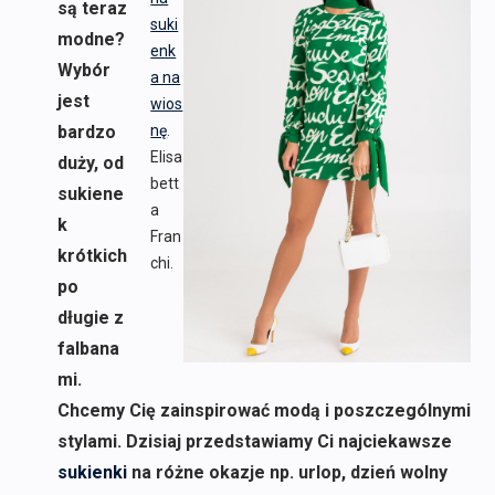
są teraz
suki
modne?
enk
Wybór
a na
jest
wios
bardzo
nę
.
Elisa
duży, od
bett
sukiene
a
k
Fran
krótkich
chi.
po
długie z
falbana
mi.
Chcemy Cię zainspirować modą i poszczególnymi
stylami. Dzisiaj przedstawiamy Ci najciekawsze
sukienki
na różne okazje np. urlop, dzień wolny