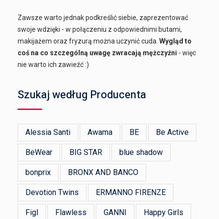
Zawsze warto jednak podkreślić siebie, zaprezentować
swoje wdzięki - w połączeniu z odpowiednimi butami,
makijażem oraz fryzurą można uczynić cuda.
Wygląd to
coś na co szczególną uwagę zwracają mężczyźni
- więc
nie warto ich zawieźć :)
Szukaj według Producenta
Alessia Santi
Awama
BE
Be Active
BeWear
BIG STAR
blue shadow
bonprix
BRONX AND BANCO
Devotion Twins
ERMANNO FIRENZE
Figl
Flawless
GANNI
Happy Girls