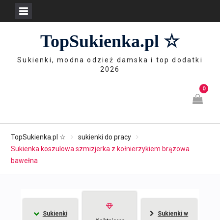
Skip
TopSukienka.pl ☆
to
content
Sukienki, modna odzież damska i top dodatki
2026
0
TopSukienka.pl ☆
sukienki do pracy
Sukienka koszulowa szmizjerka z kołnierzykiem brązowa
bawełna
Sukienki
Sukienki w