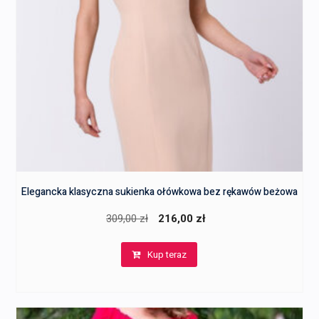
Elegancka klasyczna sukienka ołówkowa bez rękawów beżowa
Pierwotna
Aktualna
309,00
zł
216,00
zł
cena
cena
Kup teraz
wynosiła:
wynosi:
309,00 zł.
216,00 zł.