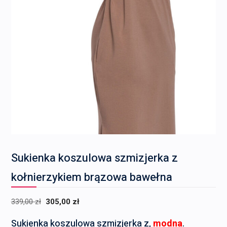
Sukienka koszulowa szmizjerka z
kołnierzykiem brązowa bawełna
Pierwotna
Aktualna
339,00
zł
305,00
zł
cena
cena
Sukienka koszulowa szmizjerka z,
modna
.