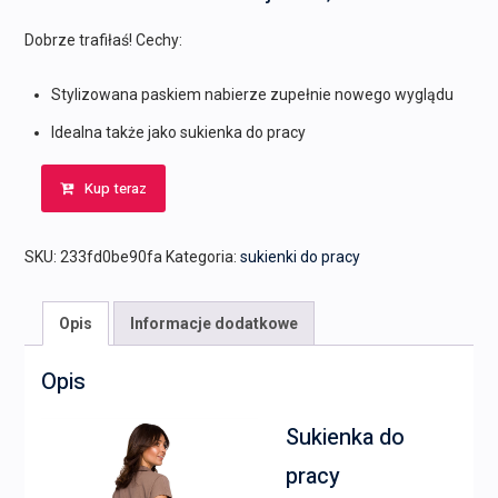
wynosiła:
wynosi:
339,00 zł.
305,00 zł.
Dobrze trafiłaś! Cechy:
Stylizowana paskiem nabierze zupełnie nowego wyglądu
Idealna także jako sukienka do pracy
Kup teraz
SKU:
233fd0be90fa
Kategoria:
sukienki do pracy
Opis
Informacje dodatkowe
Opis
Sukienka do
pracy