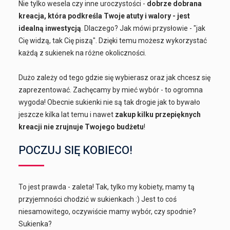
Nie tylko wesela czy inne uroczystości -
dobrze dobrana
kreacja, która podkreśla Twoje atuty i walory - jest
idealną inwestycją
. Dlaczego? Jak mówi przysłowie - "jak
Cię widzą, tak Cię piszą". Dzięki temu możesz wykorzystać
każdą z sukienek na różne okoliczności.
Dużo zależy od tego gdzie się wybierasz oraz jak chcesz się
zaprezentować. Zachęcamy by mieć wybór - to ogromna
wygoda! Obecnie sukienki nie są tak drogie jak to bywało
jeszcze kilka lat temu i nawet
zakup kilku przepięknych
kreacji nie zrujnuje Twojego budżetu
!
POCZUJ SIĘ KOBIECO!
To jest prawda - zaleta! Tak, tylko my kobiety, mamy tą
przyjemności chodzić w sukienkach :) Jest to coś
niesamowitego, oczywiście mamy wybór, czy spodnie?
Sukienka?