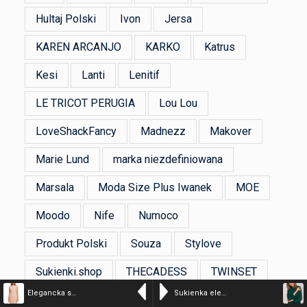
Hultaj Polski
Ivon
Jersa
KAREN ARCANJO
KARKO
Katrus
Kesi
Lanti
Lenitif
LE TRICOT PERUGIA
Lou Lou
LoveShackFancy
Madnezz
Makover
Marie Lund
marka niezdefiniowana
Marsala
Moda Size Plus Iwanek
MOE
Moodo
Nife
Numoco
Produkt Polski
Souza
Stylove
Sukienki.shop
THECADESS
TWINSET
Elegancka sukienka ołówkowa midi dopasowana bez rękawów beżowa
Sukienka elegancka pudełkowa z dekoracyjnymi zaszewkami zielona
Unisono
Volcano