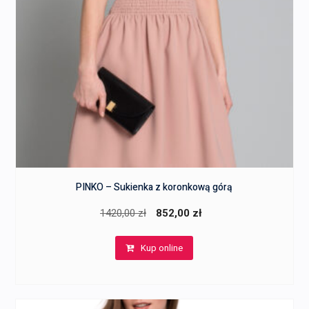
PINKO – Sukienka z koronkową górą
Pierwotna
Aktualna
1420,00
zł
852,00
zł
cena
cena
Kup online
wynosiła:
wynosi:
1420,00 zł.
852,00 zł.