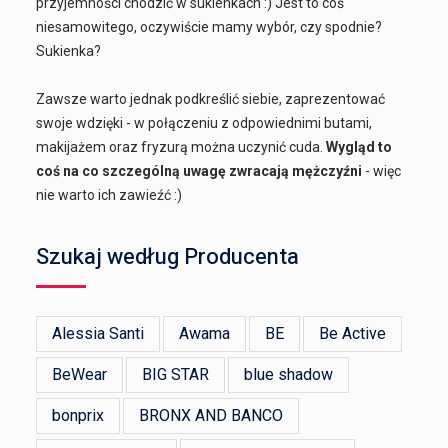
przyjemności chodzić w sukienkach :) Jest to coś
niesamowitego, oczywiście mamy wybór, czy spodnie?
Sukienka?
Zawsze warto jednak podkreślić siebie, zaprezentować
swoje wdzięki - w połączeniu z odpowiednimi butami,
makijażem oraz fryzurą można uczynić cuda.
Wygląd to
coś na co szczególną uwagę zwracają mężczyźni
- więc
nie warto ich zawieźć :)
Szukaj według Producenta
Alessia Santi
Awama
BE
Be Active
BeWear
BIG STAR
blue shadow
bonprix
BRONX AND BANCO