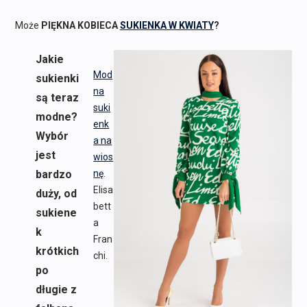
Może
PIĘKNA KOBIECA
SUKIENKA W KWIATY
?
Jakie
Mod
sukienki
na
są teraz
suki
modne?
enk
Wybór
a na
jest
wios
bardzo
nę
.
Elisa
duży, od
bett
sukiene
a
k
Fran
krótkich
chi.
po
długie z