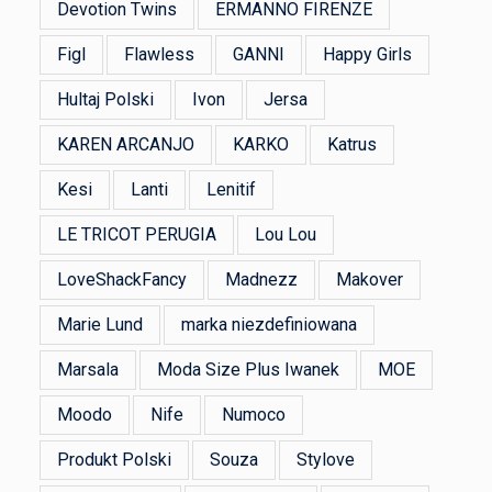
Devotion Twins
ERMANNO FIRENZE
Figl
Flawless
GANNI
Happy Girls
Hultaj Polski
Ivon
Jersa
KAREN ARCANJO
KARKO
Katrus
Kesi
Lanti
Lenitif
LE TRICOT PERUGIA
Lou Lou
LoveShackFancy
Madnezz
Makover
Marie Lund
marka niezdefiniowana
Marsala
Moda Size Plus Iwanek
MOE
Moodo
Nife
Numoco
Produkt Polski
Souza
Stylove