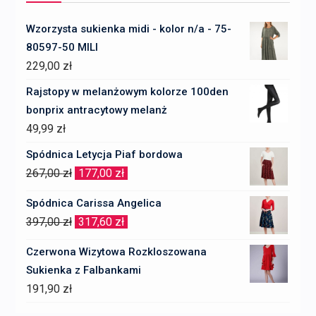
Wzorzysta sukienka midi - kolor n/a - 75-
80597-50 MILI
229,00
zł
Rajstopy w melanżowym kolorze 100den
bonprix antracytowy melanż
49,99
zł
Spódnica Letycja Piaf bordowa
Pierwotna
Aktualna
267,00
zł
177,00
zł
cena
cena
Spódnica Carissa Angelica
wynosiła:
wynosi:
Pierwotna
Aktualna
397,00
zł
317,60
zł
267,00 zł.
177,00 zł.
cena
cena
Czerwona Wizytowa Rozkloszowana
wynosiła:
wynosi:
Sukienka z Falbankami
397,00 zł.
317,60 zł.
191,90
zł