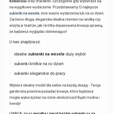
kobiecość
oraz charakter. Szczególnie gdy wybierasz się
na wyjątkowe wydarzenie. Przedstawiamy Ci najlepsze
sukienki na wesele
, inne ważne wydarzenia lub na co dzień.
Zarówno długa, elegancka idealna również na randkę czy
wizytę w teatrze, jak i krótka dopasowana kreacja sprawią,
że będziesz wyglądać olśniewająco!
U nas znajdziesz:
idealne
sukienki na wesele
duży wybór
sukienki krótkie na co dzień
sukienki eleganckie do pracy
Wybierz idealny model dla siebie na każdą okazję - Twoja
garderoba powinna posiadać kreacje, które będziesz
mogła wykorzystać na różne okoliczności! Bądź modna i
trendy!
UWAGA: teraz
wysyłka i zwrot każdej sukienki są za