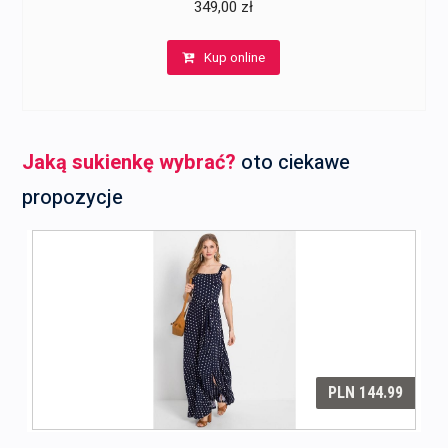
349,00
zł
Kup online
Jaką sukienkę wybrać?
oto ciekawe
propozycje