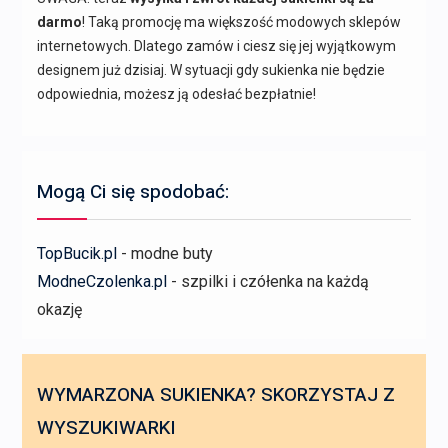
darmo
! Taką promocję ma większość modowych sklepów
internetowych. Dlatego zamów i ciesz się jej wyjątkowym
designem już dzisiaj. W sytuacji gdy sukienka nie będzie
odpowiednia, możesz ją odesłać bezpłatnie!
Mogą Ci się spodobać:
TopBucik.pl
- modne buty
ModneCzolenka.pl
- szpilki i czółenka na każdą
okazję
WYMARZONA SUKIENKA? SKORZYSTAJ Z
WYSZUKIWARKI