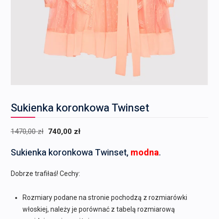
Sukienka koronkowa Twinset
Pierwotna
Aktualna
1470,00
zł
740,00
zł
cena
cena
Sukienka koronkowa Twinset,
modna
.
wynosiła:
wynosi:
1470,00 zł.
740,00 zł.
Dobrze trafiłaś! Cechy:
Rozmiary podane na stronie pochodzą z rozmiarówki
włoskiej, należy je porównać z tabelą rozmiarową