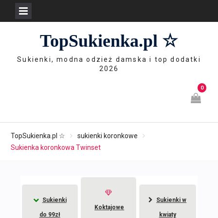
Skip
TopSukienka.pl ☆
to
content
Sukienki, modna odzież damska i top dodatki
2026
0
TopSukienka.pl ☆
sukienki koronkowe
Sukienka koronkowa Twinset
Sukienki
Sukienki w
Koktajowe
do 99zł
kwiaty