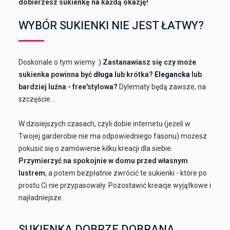
dobierzesz sukienkę na każdą okazję!
WYBÓR SUKIENKI NIE JEST ŁATWY?
Doskonale o tym wiemy :)
Zastanawiasz się czy może
sukienka powinna być
długa
lub krótka?
Elegancka
lub
bardziej luźna - free'stylowa?
Dylematy będą zawsze, na
szczęście...
W dzisiejszych czasach, czyli dobie internetu (jeżeli w
Twojej garderobie nie ma odpowiedniego fasonu) możesz
pokusić się o zamówienie kilku kreacji dla siebie.
Przymierzyć na spokojnie w domu przed własnym
lustrem
, a potem bezpłatnie zwrócić te sukienki - które po
prostu Ci nie przypasowały. Pozostawić kreacje wyjątkowe i
najładniejsze.
SUKIENKA DOBRZE DOBRANA