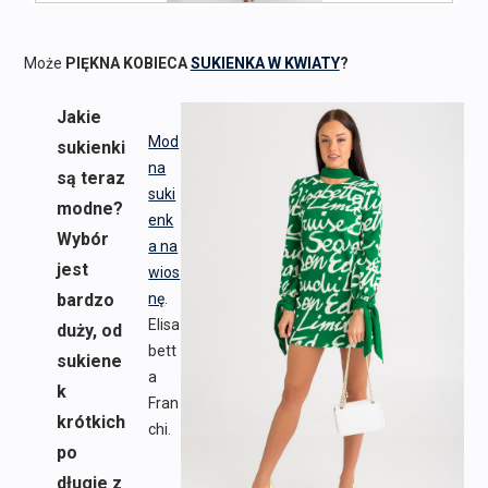
Może
PIĘKNA KOBIECA
SUKIENKA W KWIATY
?
Jakie
Mod
sukienki
na
są teraz
suki
modne?
enk
Wybór
a na
jest
wios
bardzo
nę
.
Elisa
duży, od
bett
sukiene
a
k
Fran
krótkich
chi.
po
długie z