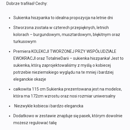
239,90 zł.
109,90 zł.
Dobrze trafiłaś! Cechy:
Sukienka hiszpanka to idealna propozycja na letnie dni
Stworzona została w czterech przepięknych, letnich
kolorach – burgundowym, musztardowym, błękitnym oraz
turkusowym
Premiera KOLEKCJI TWORZONEJ PRZY WSPÓŁUDZIALE
EWOKRACJI oraz TotalnieDarii – sukienka hiszpanka! Jest to
sukienka, którą zaprojektowaliśmy z myślą o kobiecej
potrzebie nieziemskiego wyglądu na te mniej i bardziej
eleganckie okazje
całkowita 115 cm Sukienka prezentowana jest na modelce,
która ma 172cm wzrostu oraz nosi rozmiar uniwersalny
Niezwykle kobieca i bardzo elegancka
Dodatkowo w zestawie znajduje się pasek, którym dowolnie
możesz regulować talię