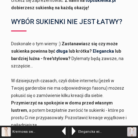
chcesz się zaprezentować.
Z nami na
topsukienka.pl
dobierzesz sukienkę na każdą okazję!
WYBÓR SUKIENKI NIE JEST ŁATWY?
Doskonale o tym wiemy :)
Zastanawiasz się czy może
sukienka powinna być
długa
lub krótka?
Elegancka
lub
bardziej luźna - free'stylowa?
Dylematy będą zawsze, na
szczęście...
W dzisiejszych czasach, czyli dobie internetu (jeżeli w
Twojej garderobie nie ma odpowiedniego fasonu) możesz
pokusić się o zamówienie kilku kreacji dla siebie.
Przymierzyć na spokojnie w domu przed własnym
lustrem
, a potem bezpłatnie zwrócić te sukienki - które po
prostu Ci nie przypasowały. Pozostawić kreacje wyjątkowe i
najładniejsze.
Kremowa sweterkowa sukienka Arianna MAXI z warkoczowym splotem PLUS SIZE XXL
Elegancka wizytowa sukienka Inez w kolorze ecru na lato PLUS SIZE