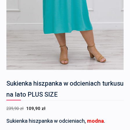
Sukienka hiszpanka w odcieniach turkusu
na lato PLUS SIZE
Pierwotna
Aktualna
239,90
zł
109,90
zł
cena
cena
Sukienka hiszpanka w odcieniach,
modna
.
wynosiła:
wynosi: