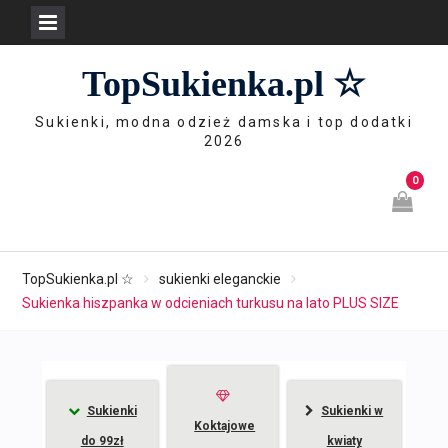
Skip
TopSukienka.pl ☆
to
content
Sukienki, modna odzież damska i top dodatki
2026
0
TopSukienka.pl ☆
sukienki eleganckie
Sukienka hiszpanka w odcieniach turkusu na lato PLUS SIZE
Sukienki
Sukienki w
Koktajowe
do 99zł
kwiaty