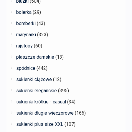
bluzki
(504)
bolerka
(29)
bomberki
(43)
marynarki
(323)
rajstopy
(60)
płaszcze damskie
(13)
spódnice
(442)
sukienki ciążowe
(12)
sukienki eleganckie
(395)
sukienki krótkie - casual
(34)
sukienki długie wieczorowe
(166)
sukienki plus size XXL
(107)