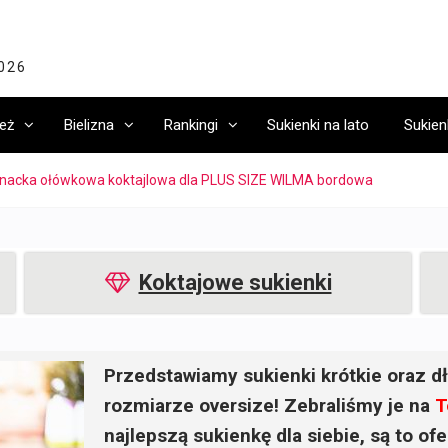
2026
eż
Bielizna
Rankingi
Sukienki na lato
Sukien
anacka ołówkowa koktajlowa dla PLUS SIZE WILMA bordowa
Koktajowe sukienki
Przedstawiamy sukienki krótkie oraz dł
rozmiarze oversize! Zebraliśmy je na
T
najlepszą sukienkę dla siebie, są to o