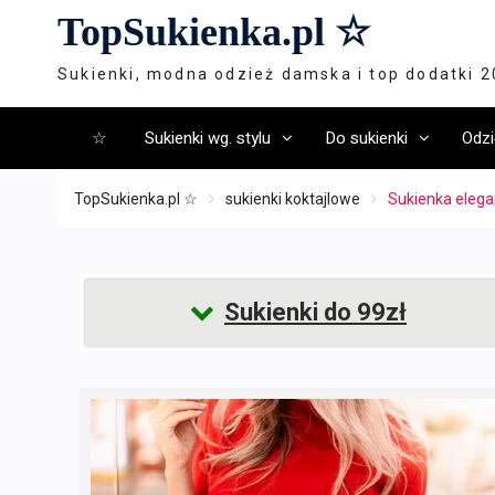
Skip
TopSukienka.pl ☆
to
content
Sukienki, modna odzież damska i top dodatki 
☆
Sukienki wg. stylu
Do sukienki
Odzi
TopSukienka.pl ☆
sukienki koktajlowe
Sukienka eleg
Sukienki do 99zł