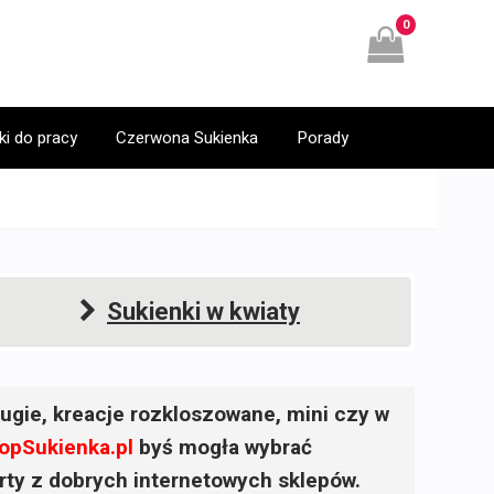
0
ki do pracy
Czerwona Sukienka
Porady
Sukienki w kwiaty
ugie, kreacje rozkloszowane, mini czy w
opSukienka.pl
byś mogła wybrać
ferty z dobrych internetowych sklepów.