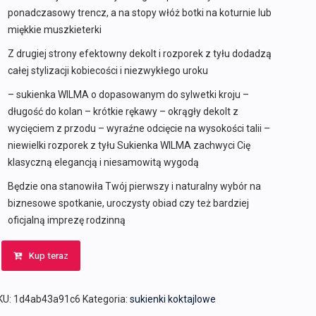
ponadczasowy trencz, a na stopy włóż botki na koturnie lub
miękkie muszkieterki
Z drugiej strony efektowny dekolt i rozporek z tyłu dodadzą
całej stylizacji kobiecości i niezwykłego uroku
– sukienka WILMA o dopasowanym do sylwetki kroju –
długość do kolan – krótkie rękawy – okrągły dekolt z
wycięciem z przodu – wyraźne odcięcie na wysokości talii –
niewielki rozporek z tyłu Sukienka WILMA zachwyci Cię
klasyczną elegancją i niesamowitą wygodą
Będzie ona stanowiła Twój pierwszy i naturalny wybór na
biznesowe spotkanie, uroczysty obiad czy też bardziej
oficjalną imprezę rodzinną
Kup teraz
KU:
1d4ab43a91c6
Kategoria:
sukienki koktajlowe