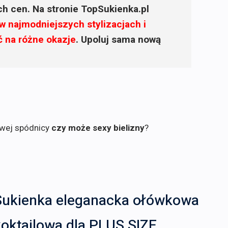
ich cen. Na stronie TopSukienka.pl
w najmodniejszych stylizacjach i
ć na różne okazje
. Upoluj sama nową
owej spódnicy
czy może sexy bielizny
?
Sukienka eleganacka ołówkowa
oktajlowa dla PLUS SIZE