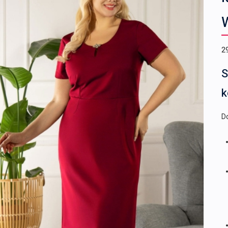
2
S
k
Do