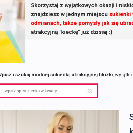
Skorzystaj z wyjątkowych okazji i nisk
znajdziesz w jednym miejscu
sukienki
odmianach, także pomysły jak się ubra
atrakcyjną "kieckę" już dzisiaj :)
pisz i szukaj modnej sukienki
,
atrakcyjnej bluzki
, wyjątk
earch
or:
k