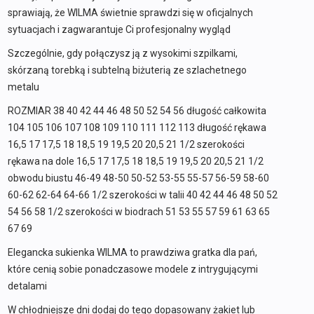
sprawiają, że WILMA świetnie sprawdzi się w oficjalnych
sytuacjach i zagwarantuje Ci profesjonalny wygląd
Szczególnie, gdy połączysz ją z wysokimi szpilkami,
skórzaną torebką i subtelną biżuterią ze szlachetnego
metalu
ROZMIAR 38 40 42 44 46 48 50 52 54 56 długość całkowita
104 105 106 107 108 109 110 111 112 113 długość rękawa
16,5 17 17,5 18 18,5 19 19,5 20 20,5 21 1/2 szerokości
rękawa na dole 16,5 17 17,5 18 18,5 19 19,5 20 20,5 21 1/2
obwodu biustu 46-49 48-50 50-52 53-55 55-57 56-59 58-60
60-62 62-64 64-66 1/2 szerokości w talii 40 42 44 46 48 50 52
54 56 58 1/2 szerokości w biodrach 51 53 55 57 59 61 63 65
67 69
Elegancka sukienka WILMA to prawdziwa gratka dla pań,
które cenią sobie ponadczasowe modele z intrygującymi
detalami
W chłodniejsze dni dodaj do tego dopasowany żakiet lub