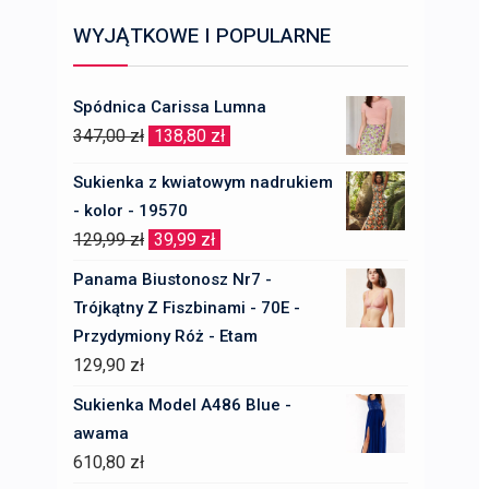
WYJĄTKOWE I POPULARNE
Spódnica Carissa Lumna
Pierwotna
Aktualna
347,00
zł
138,80
zł
cena
cena
Sukienka z kwiatowym nadrukiem
wynosiła:
wynosi:
- kolor - 19570
347,00 zł.
138,80 zł.
Pierwotna
Aktualna
129,99
zł
39,99
zł
cena
cena
Panama Biustonosz Nr7 -
wynosiła:
wynosi:
Trójkątny Z Fiszbinami - 70E -
129,99 zł.
39,99 zł.
Przydymiony Róż - Etam
129,90
zł
Sukienka Model A486 Blue -
awama
610,80
zł