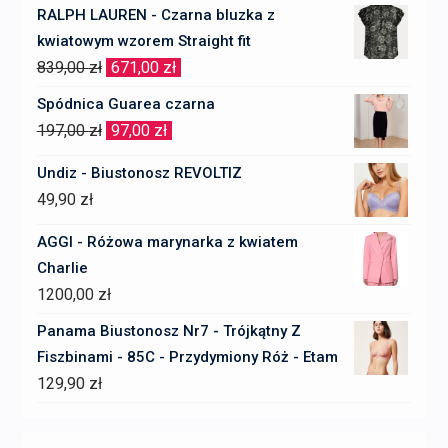
RALPH LAUREN - Czarna bluzka z
kwiatowym wzorem Straight fit
Pierwotna
Aktualna
839,00
zł
671,00
zł
cena
cena
Spódnica Guarea czarna
wynosiła:
wynosi:
Pierwotna
Aktualna
197,00
zł
97,00
zł
839,00 zł.
671,00 zł.
cena
cena
Undiz - Biustonosz REVOLTIZ
wynosiła:
wynosi:
49,90
zł
197,00 zł.
97,00 zł.
AGGI - Różowa marynarka z kwiatem
Charlie
1200,00
zł
Panama Biustonosz Nr7 - Trójkątny Z
Fiszbinami - 85C - Przydymiony Róż - Etam
129,90
zł