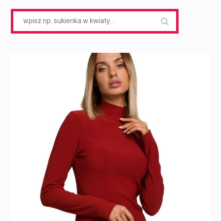
Search
for: