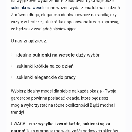
na wyjątkowe wydarzenie. Przedstawiamy Ci najlepsze
sukienki na wesele
, inne ważne wydarzenia lub na co dzień.
Zarówno długa, elegancka idealna również na randkę czy
wizytę w teatrze, jak i krótka dopasowana kreacja sprawią,
że będziesz wyglądać olśniewająco!
U nas znajdziesz:
idealne
sukienki na wesele
duży wybór
sukienki krótkie na co dzień
sukienki eleganckie do pracy
Wybierz idealny model dla siebie na każdą okazję - Twoja
garderoba powinna posiadać kreacje, które będziesz
mogła wykorzystać na różne okoliczności! Bądź modna i
trendy!
UWAGA: teraz
wysyłka i zwrot każdej sukienki są za
darmo
! Taką promocję ma większość modowych sklepów