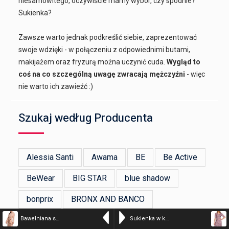
niesamowitego, oczywiście mamy wybór, czy spodnie?
Sukienka?
Zawsze warto jednak podkreślić siebie, zaprezentować
swoje wdzięki - w połączeniu z odpowiednimi butami,
makijażem oraz fryzurą można uczynić cuda.
Wygląd to
coś na co szczególną uwagę zwracają mężczyźni
- więc
nie warto ich zawieźć :)
Szukaj według Producenta
Alessia Santi
Awama
BE
Be Active
BeWear
BIG STAR
blue shadow
bonprix
BRONX AND BANCO
Bawełniana sukienka dzianinowa z paskiem asymetryczny dekolt beżowa
Sukienka w kwiaty z falbankami i dekoltem V różowa wiskoza
Devotion Twins
ERMANNO FIRENZE