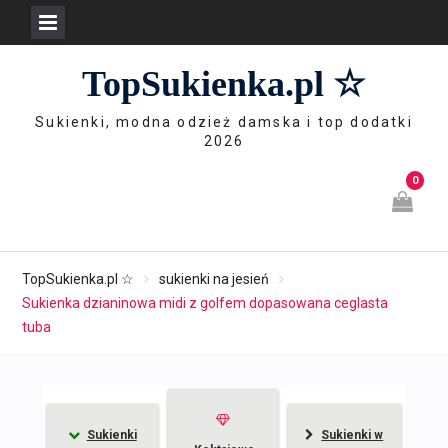
Skip
TopSukienka.pl ☆
to
content
Sukienki, modna odzież damska i top dodatki
2026
0
TopSukienka.pl ☆
sukienki na jesień
Sukienka dzianinowa midi z golfem dopasowana ceglasta
tuba
Sukienki
Sukienki w