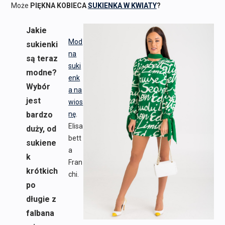
Może
PIĘKNA KOBIECA
SUKIENKA W KWIATY
?
Jakie
Mod
sukienki
na
są teraz
suki
modne?
enk
Wybór
a na
jest
wios
bardzo
nę
.
Elisa
duży, od
bett
sukiene
a
k
Fran
krótkich
chi.
po
długie z
falbana