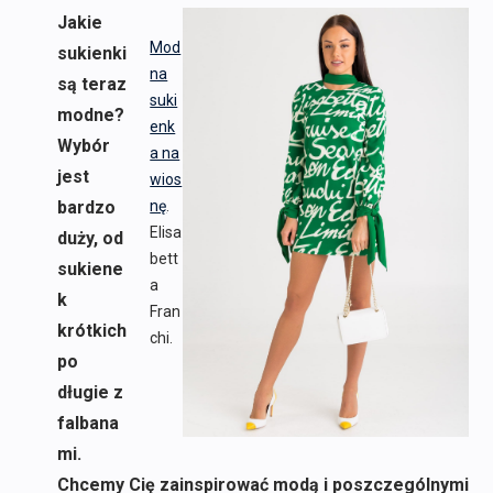
Jakie
Mod
sukienki
na
są teraz
suki
modne?
enk
Wybór
a na
jest
wios
bardzo
nę
.
Elisa
duży, od
bett
sukiene
a
k
Fran
krótkich
chi.
po
długie z
falbana
mi.
Chcemy Cię zainspirować modą i poszczególnymi