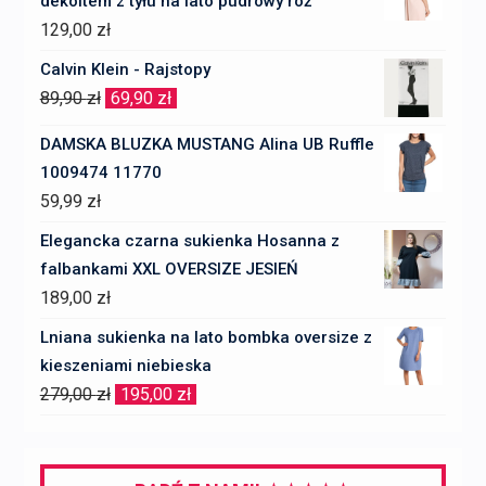
dekoltem z tyłu na lato pudrowy róż
129,00
zł
Calvin Klein - Rajstopy
Pierwotna
Aktualna
89,90
zł
69,90
zł
cena
cena
DAMSKA BLUZKA MUSTANG Alina UB Ruffle
wynosiła:
wynosi:
1009474 11770
89,90 zł.
69,90 zł.
59,99
zł
Elegancka czarna sukienka Hosanna z
falbankami XXL OVERSIZE JESIEŃ
189,00
zł
Lniana sukienka na lato bombka oversize z
kieszeniami niebieska
Pierwotna
Aktualna
279,00
zł
195,00
zł
cena
cena
wynosiła:
wynosi:
279,00 zł.
195,00 zł.