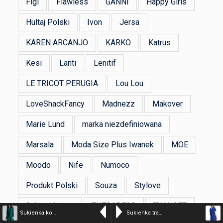
Figl
Flawless
GANNI
Happy Girls
Hultaj Polski
Ivon
Jersa
KAREN ARCANJO
KARKO
Katrus
Kesi
Lanti
Lenitif
LE TRICOT PERUGIA
Lou Lou
LoveShackFancy
Madnezz
Makover
Marie Lund
marka niezdefiniowana
Marsala
Moda Size Plus Iwanek
MOE
Moodo
Nife
Numoco
Produkt Polski
Souza
Stylove
Sukienki.shop
THECADESS
TWINSET
Sukienka koszulowa szmizjerka z wiązaniem w pasie butelkowa zieleń
Sukienka trapezowa z kontrafałdą i dekoltem z tyłu na lato niebieska