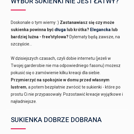
WYBÓR SUKIENKI NIE JEST ŁATWY?
Doskonale o tym wiemy :)
Zastanawiasz się czy może
sukienka powinna być
długa
lub krótka?
Elegancka
lub
bardziej luźna - free'stylowa?
Dylematy będą zawsze, na
szczęście...
W dzisiejszych czasach, czyli dobie internetu (jeżeli w
Twojej garderobie nie ma odpowiedniego fasonu) możesz
pokusić się o zamówienie kilku kreacji dla siebie.
Przymierzyć na spokojnie w domu przed własnym
lustrem
, a potem bezpłatnie zwrócić te sukienki - które po
prostu Ci nie przypasowały. Pozostawić kreacje wyjątkowe i
najładniejsze.
SUKIENKA DOBRZE DOBRANA