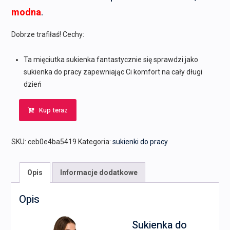
wynosiła:
wynosi:
modna
.
279,00 zł.
195,00 zł.
Dobrze trafiłaś! Cechy:
Ta mięciutka sukienka fantastycznie się sprawdzi jako
sukienka do pracy zapewniając Ci komfort na cały długi
dzień
Kup teraz
SKU:
ceb0e4ba5419
Kategoria:
sukienki do pracy
Opis
Informacje dodatkowe
Opis
Sukienka do