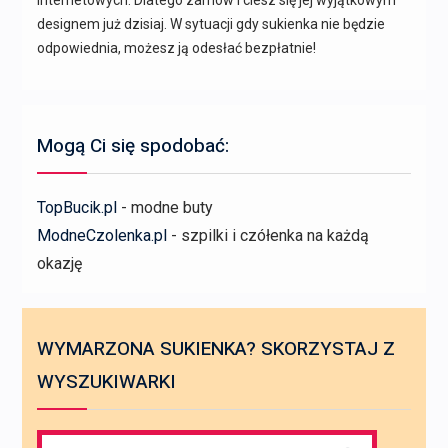
internetowych. Dlatego zamów i ciesz się jej wyjątkowym
designem już dzisiaj. W sytuacji gdy sukienka nie będzie
odpowiednia, możesz ją odesłać bezpłatnie!
Mogą Ci się spodobać:
TopBucik.pl
- modne buty
ModneCzolenka.pl
- szpilki i czółenka na każdą
okazję
WYMARZONA SUKIENKA? SKORZYSTAJ Z
WYSZUKIWARKI
Search