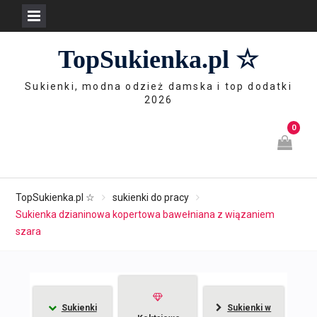
Skip
TopSukienka.pl ☆
to
content
Sukienki, modna odzież damska i top dodatki
2026
0
TopSukienka.pl ☆
sukienki do pracy
Sukienka dzianinowa kopertowa bawełniana z wiązaniem
szara
Sukienki
Sukienki w