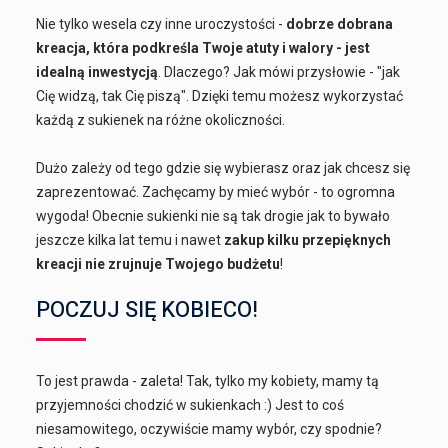
Nie tylko wesela czy inne uroczystości -
dobrze dobrana
kreacja, która podkreśla Twoje atuty i walory - jest
idealną inwestycją
. Dlaczego? Jak mówi przysłowie - "jak
Cię widzą, tak Cię piszą". Dzięki temu możesz wykorzystać
każdą z sukienek na różne okoliczności.
Dużo zależy od tego gdzie się wybierasz oraz jak chcesz się
zaprezentować. Zachęcamy by mieć wybór - to ogromna
wygoda! Obecnie sukienki nie są tak drogie jak to bywało
jeszcze kilka lat temu i nawet
zakup kilku przepięknych
kreacji nie zrujnuje Twojego budżetu
!
POCZUJ SIĘ KOBIECO!
To jest prawda - zaleta! Tak, tylko my kobiety, mamy tą
przyjemności chodzić w sukienkach :) Jest to coś
niesamowitego, oczywiście mamy wybór, czy spodnie?