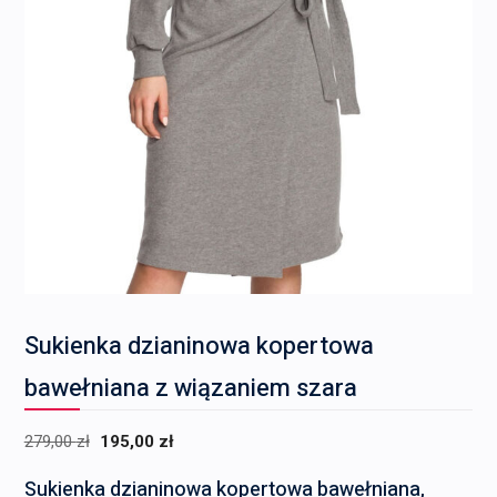
Sukienka dzianinowa kopertowa
bawełniana z wiązaniem szara
Pierwotna
Aktualna
279,00
zł
195,00
zł
cena
cena
Sukienka dzianinowa kopertowa bawełniana,