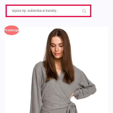
Search
for:
Promocja!