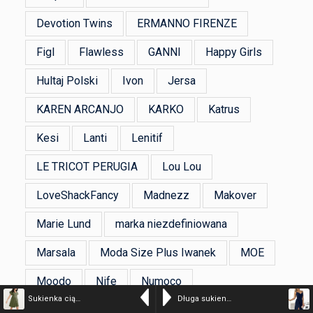
Devotion Twins
ERMANNO FIRENZE
Figl
Flawless
GANNI
Happy Girls
Hultaj Polski
Ivon
Jersa
KAREN ARCANJO
KARKO
Katrus
Kesi
Lanti
Lenitif
LE TRICOT PERUGIA
Lou Lou
LoveShackFancy
Madnezz
Makover
Marie Lund
marka niezdefiniowana
Marsala
Moda Size Plus Iwanek
MOE
Moodo
Nife
Numoco
Sukienka ciążowa i do karmienia z dżerseju
Długa sukienka na wesele rozkloszowana na ramiączkach granatowa
Produkt Polski
Souza
Stylove