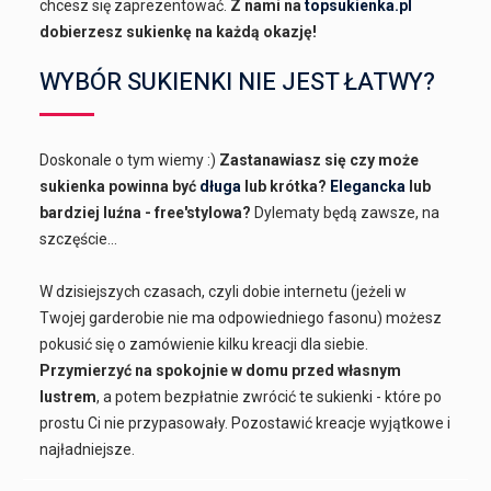
chcesz się zaprezentować.
Z nami na
topsukienka.pl
dobierzesz sukienkę na każdą okazję!
WYBÓR SUKIENKI NIE JEST ŁATWY?
Doskonale o tym wiemy :)
Zastanawiasz się czy może
sukienka powinna być
długa
lub krótka?
Elegancka
lub
bardziej luźna - free'stylowa?
Dylematy będą zawsze, na
szczęście...
W dzisiejszych czasach, czyli dobie internetu (jeżeli w
Twojej garderobie nie ma odpowiedniego fasonu) możesz
pokusić się o zamówienie kilku kreacji dla siebie.
Przymierzyć na spokojnie w domu przed własnym
lustrem
, a potem bezpłatnie zwrócić te sukienki - które po
prostu Ci nie przypasowały. Pozostawić kreacje wyjątkowe i
najładniejsze.