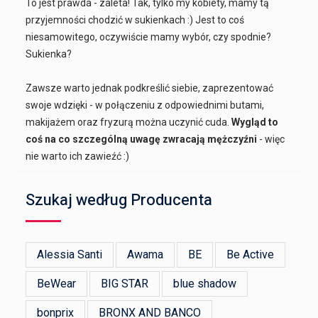
To jest prawda - zaleta! Tak, tylko my kobiety, mamy tą
przyjemności chodzić w sukienkach :) Jest to coś
niesamowitego, oczywiście mamy wybór, czy spodnie?
Sukienka?
Zawsze warto jednak podkreślić siebie, zaprezentować
swoje wdzięki - w połączeniu z odpowiednimi butami,
makijażem oraz fryzurą można uczynić cuda.
Wygląd to
coś na co szczególną uwagę zwracają mężczyźni
- więc
nie warto ich zawieźć :)
Szukaj według Producenta
Alessia Santi
Awama
BE
Be Active
BeWear
BIG STAR
blue shadow
bonprix
BRONX AND BANCO