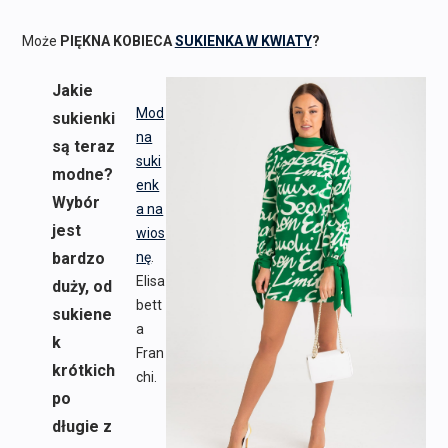
Może
PIĘKNA KOBIECA
SUKIENKA W KWIATY
?
Jakie
Mod
sukienki
na
są teraz
suki
modne?
enk
Wybór
a na
jest
wios
bardzo
nę
.
Elisa
duży, od
bett
sukiene
a
k
Fran
krótkich
chi.
po
długie z