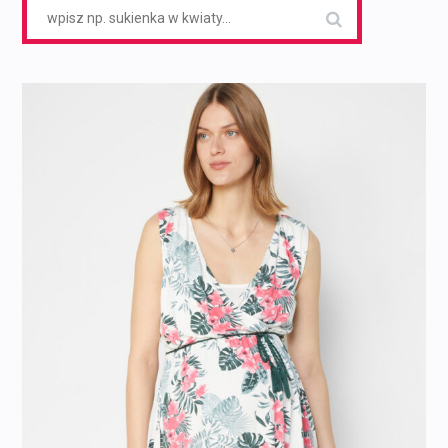
Search
for: