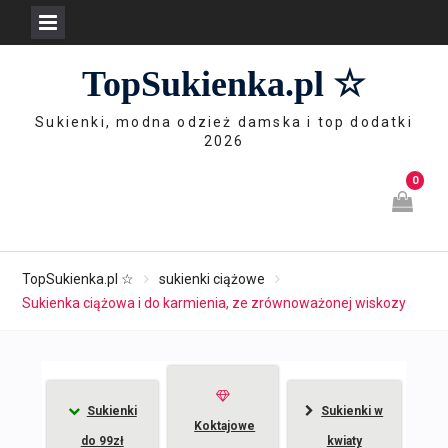
Skip
TopSukienka.pl ☆
to
content
Sukienki, modna odzież damska i top dodatki
2026
0
TopSukienka.pl ☆
sukienki ciążowe
Sukienka ciążowa i do karmienia, ze zrównoważonej wiskozy
Sukienki
Sukienki w
Koktajowe
do 99zł
kwiaty