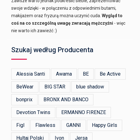
Zawsze warto jednak podkreślić siebie, zaprezentować
swoje wdzięki - w połączeniu z odpowiednimi butami,
makijażem oraz fryzurą można uczynić cuda.
Wygląd to
coś na co szczególną uwagę zwracają mężczyźni
- więc
nie warto ich zawieźć :)
Szukaj według Producenta
Alessia Santi
Awama
BE
Be Active
BeWear
BIG STAR
blue shadow
bonprix
BRONX AND BANCO
Devotion Twins
ERMANNO FIRENZE
Figl
Flawless
GANNI
Happy Girls
Hultaj Polski
Ivon
Jersa