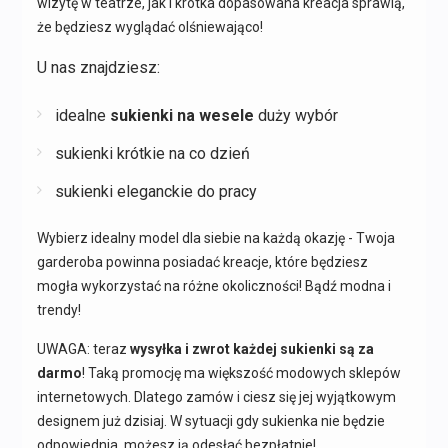
wizytę w teatrze, jak i krótka dopasowana kreacja sprawią,
że będziesz wyglądać olśniewająco!
U nas znajdziesz:
idealne
sukienki na wesele
duży wybór
sukienki krótkie na co dzień
sukienki eleganckie do pracy
Wybierz idealny model dla siebie na każdą okazję - Twoja
garderoba powinna posiadać kreacje, które będziesz
mogła wykorzystać na różne okoliczności! Bądź modna i
trendy!
UWAGA: teraz
wysyłka i zwrot każdej sukienki są za
darmo
! Taką promocję ma większość modowych sklepów
internetowych. Dlatego zamów i ciesz się jej wyjątkowym
designem już dzisiaj. W sytuacji gdy sukienka nie będzie
odpowiednia, możesz ją odesłać bezpłatnie!