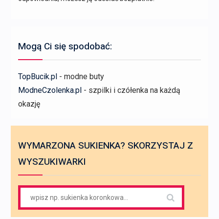
Mogą Ci się spodobać:
TopBucik.pl
- modne buty
ModneCzolenka.pl
- szpilki i czółenka na każdą
okazję
WYMARZONA SUKIENKA? SKORZYSTAJ Z
WYSZUKIWARKI
Search
for: