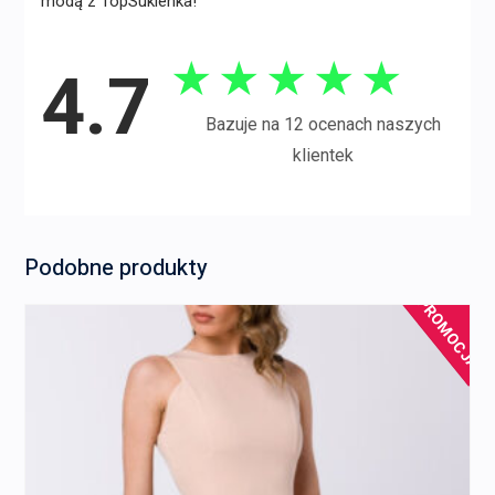
modą z TopSukienka!
★
★
★
★
★
4.7
Bazuje na 12 ocenach naszych
klientek
Podobne produkty
PROMOCJA!