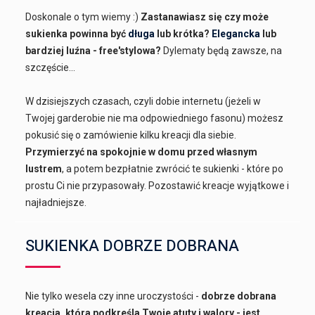
Doskonale o tym wiemy :)
Zastanawiasz się czy może
sukienka powinna być
długa
lub krótka?
Elegancka
lub
bardziej luźna - free'stylowa?
Dylematy będą zawsze, na
szczęście...
W dzisiejszych czasach, czyli dobie internetu (jeżeli w
Twojej garderobie nie ma odpowiedniego fasonu) możesz
pokusić się o zamówienie kilku kreacji dla siebie.
Przymierzyć na spokojnie w domu przed własnym
lustrem
, a potem bezpłatnie zwrócić te sukienki - które po
prostu Ci nie przypasowały. Pozostawić kreacje wyjątkowe i
najładniejsze.
SUKIENKA DOBRZE DOBRANA
Nie tylko wesela czy inne uroczystości -
dobrze dobrana
kreacja, która podkreśla Twoje atuty i walory - jest