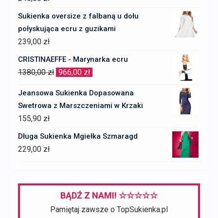
Sukienka oversize z falbaną u dołu
połyskująca ecru z guzikami
239,00
zł
CRISTINAEFFE - Marynarka ecru
Pierwotna
Aktualna
1380,00
zł
966,00
zł
cena
cena
Jeansowa Sukienka Dopasowana
wynosiła:
wynosi:
Swetrowa z Marszczeniami w Krzaki
1380,00 zł.
966,00 zł.
155,90
zł
Długa Sukienka Mgiełka Szmaragd
229,00
zł
BĄDŹ Z NAMI! ☆☆☆☆☆
Pamiętaj zawsze o TopSukienka.pl