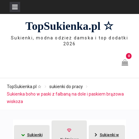
Skip
TopSukienka.pl ☆
to
content
Sukienki, modna odzież damska i top dodatki
2026
0
TopSukienka.pl ☆
sukienki do pracy
Sukienka boho w paski z falbaną na dole i paskiem brązowa
wiskoza
Sukienki
Sukienki w