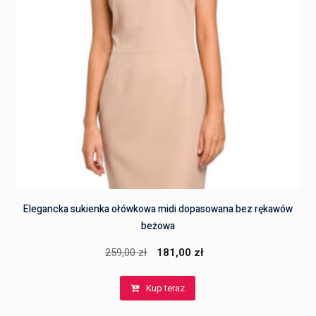
Elegancka sukienka ołówkowa midi dopasowana bez rękawów
beżowa
Pierwotna
Aktualna
259,00
zł
181,00
zł
cena
cena
Kup teraz
wynosiła:
wynosi:
259,00 zł.
181,00 zł.