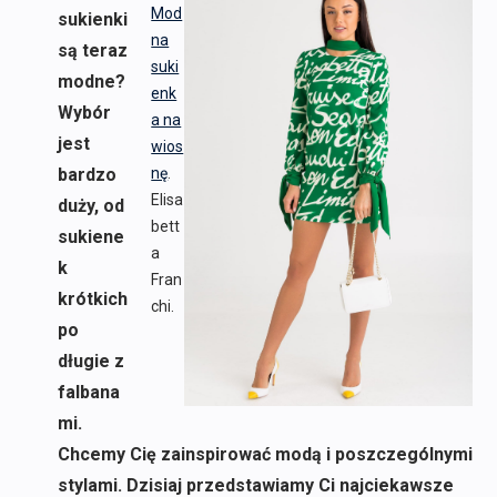
Mod
sukienki
na
są teraz
suki
modne?
enk
Wybór
a na
jest
wios
bardzo
nę
.
Elisa
duży, od
bett
sukiene
a
k
Fran
krótkich
chi.
po
długie z
falbana
mi.
Chcemy Cię zainspirować modą i poszczególnymi
stylami. Dzisiaj przedstawiamy Ci najciekawsze