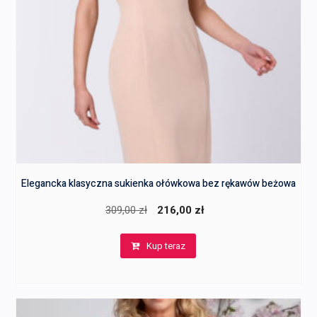
Elegancka klasyczna sukienka ołówkowa bez rękawów beżowa
Pierwotna
Aktualna
309,00
zł
216,00
zł
cena
cena
Kup teraz
wynosiła:
wynosi:
309,00 zł.
216,00 zł.