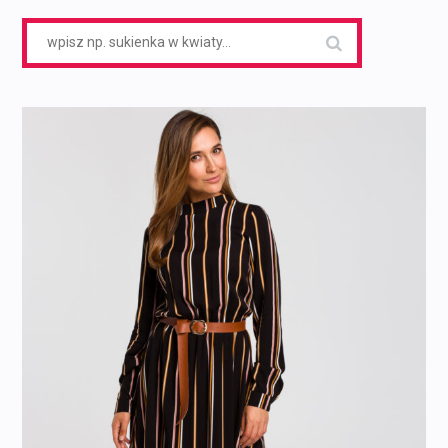
Search
for: