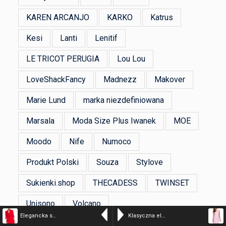
KAREN ARCANJO
KARKO
Katrus
Kesi
Lanti
Lenitif
LE TRICOT PERUGIA
Lou Lou
LoveShackFancy
Madnezz
Makover
Marie Lund
marka niezdefiniowana
Marsala
Moda Size Plus Iwanek
MOE
Moodo
Nife
Numoco
Produkt Polski
Souza
Stylove
Sukienki.shop
THECADESS
TWINSET
Unisono
Volcano
Elegancka sukienka żakietowa z guzikami i kołnierzem czerwona
Klasyczna elegancka sukienka midi z dekoltem V