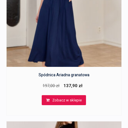
Spódnica Ariadna granatowa
Pierwotna
Aktualna
197,00
zł
137,90
zł
cena
cena
Zobacz w sklepie
wynosiła:
wynosi:
197,00 zł.
137,90 zł.