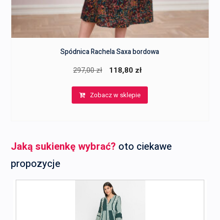
Spódnica Rachela Saxa bordowa
Pierwotna
Aktualna
297,00
zł
118,80
zł
cena
cena
Zobacz w sklepie
wynosiła:
wynosi:
297,00 zł.
118,80 zł.
Jaką sukienkę wybrać?
oto ciekawe
propozycje