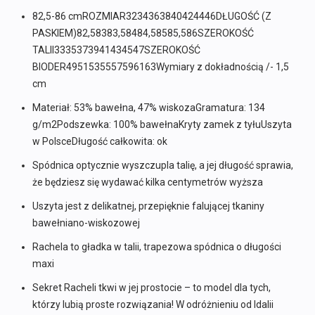
82,5-86 cmROZMIAR3234363840424446DŁUGOŚĆ (Z
PASKIEM)82,58383,58484,58585,586SZEROKOŚĆ
TALII3335373941434547SZEROKOŚĆ
BIODER4951535557596163Wymiary z dokładnością /- 1,5
cm
Materiał: 53% bawełna, 47% wiskozaGramatura: 134
g/m2Podszewka: 100% bawełnaKryty zamek z tyłuUszyta
w PolsceDługość całkowita: ok
Spódnica optycznie wyszczupla talię, a jej długość sprawia,
że będziesz się wydawać kilka centymetrów wyższa
Uszyta jest z delikatnej, przepięknie falującej tkaniny
bawełniano-wiskozowej
Rachela to gładka w talii, trapezowa spódnica o długości
maxi
Sekret Racheli tkwi w jej prostocie – to model dla tych,
którzy lubią proste rozwiązania! W odróżnieniu od Idalii