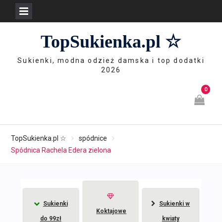
Skip
TopSukienka.pl ☆
to
content
Sukienki, modna odzież damska i top dodatki
2026
0
TopSukienka.pl ☆
spódnice
Spódnica Rachela Edera zielona
Sukienki
Sukienki w
Koktajowe
do 99zł
kwiaty