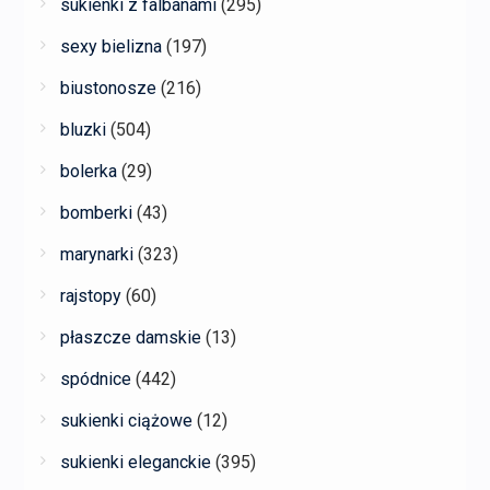
sukienki z falbanami
(295)
sexy bielizna
(197)
biustonosze
(216)
bluzki
(504)
bolerka
(29)
bomberki
(43)
marynarki
(323)
rajstopy
(60)
płaszcze damskie
(13)
spódnice
(442)
sukienki ciążowe
(12)
sukienki eleganckie
(395)