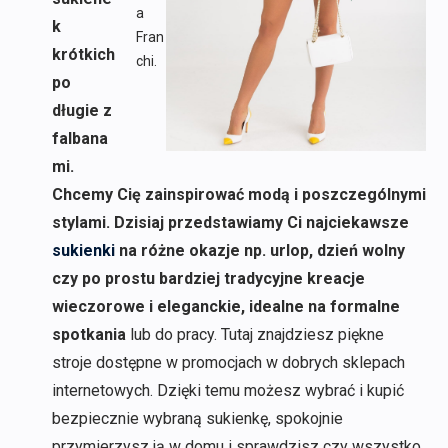
a
k
Fran
krótkich
chi.
po
długie z
falbana
mi.
Chcemy Cię zainspirować modą i poszczególnymi
stylami. Dzisiaj przedstawiamy Ci najciekawsze
sukienki
na różne okazje np. urlop, dzień wolny
czy po prostu bardziej tradycyjne kreacje
wieczorowe i eleganckie, idealne na formalne
spotkania
lub do pracy. Tutaj znajdziesz piękne
stroje dostępne w promocjach w dobrych sklepach
internetowych. Dzięki temu możesz wybrać i kupić
bezpiecznie wybraną sukienkę, spokojnie
przymierzysz ją w domu i sprawdzisz czy wszystko