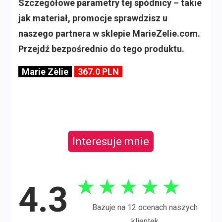
Szczegółowe parametry tej spódnicy – takie
jak materiał, promocje sprawdzisz u
naszego partnera w sklepie MarieZelie.com.
Przejdź bezpośrednio do tego produktu.
Marie Zèlie
367.0 PLN
Interesuje mnie
★
★
★
★
★
4.3
Bazuje na 12 ocenach naszych
klientek