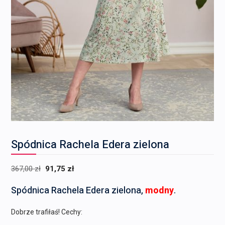
Spódnica Rachela Edera zielona
Pierwotna
Aktualna
367,00
zł
91,75
zł
cena
cena
Spódnica Rachela Edera zielona,
modny
.
wynosiła:
wynosi:
367,00 zł.
91,75 zł.
Dobrze trafiłaś! Cechy: