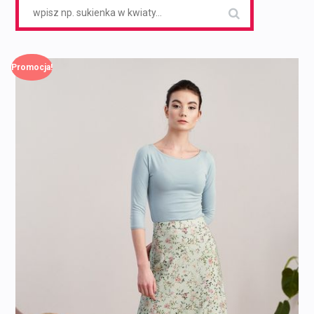
Search
for:
Promocja!