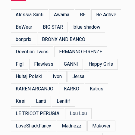
Alessia Santi
Awama
BE
Be Active
BeWear
BIG STAR
blue shadow
bonprix
BRONX AND BANCO
Devotion Twins
ERMANNO FIRENZE
Figl
Flawless
GANNI
Happy Girls
Hultaj Polski
Ivon
Jersa
KAREN ARCANJO
KARKO
Katrus
Kesi
Lanti
Lenitif
LE TRICOT PERUGIA
Lou Lou
LoveShackFancy
Madnezz
Makover