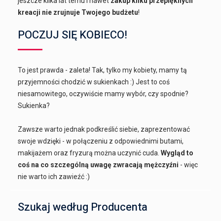
jeszcze kilka lat temu i nawet
zakup kilku przepięknych
kreacji nie zrujnuje Twojego budżetu
!
POCZUJ SIĘ KOBIECO!
To jest prawda - zaleta! Tak, tylko my kobiety, mamy tą
przyjemności chodzić w sukienkach :) Jest to coś
niesamowitego, oczywiście mamy wybór, czy spodnie?
Sukienka?
Zawsze warto jednak podkreślić siebie, zaprezentować
swoje wdzięki - w połączeniu z odpowiednimi butami,
makijażem oraz fryzurą można uczynić cuda.
Wygląd to
coś na co szczególną uwagę zwracają mężczyźni
- więc
nie warto ich zawieźć :)
Szukaj według Producenta