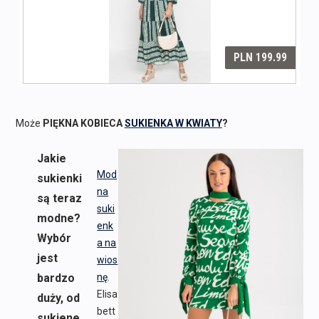
Może
PIĘKNA KOBIECA
SUKIENKA W KWIATY
?
Jakie
Mod
sukienki
na
są teraz
suki
modne?
enk
Wybór
a na
jest
wios
bardzo
nę
.
Elisa
duży, od
bett
sukiene