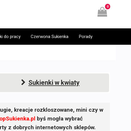
0
ki do pracy
Czerwona Sukienka
Porady
Sukienki w kwiaty
ugie, kreacje rozkloszowane, mini czy w
opSukienka.pl
byś mogła wybrać
ferty z dobrych internetowych sklepów.