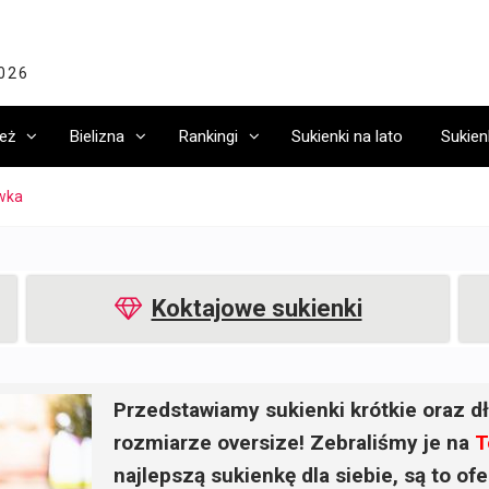
2026
eż
Bielizna
Rankingi
Sukienki na lato
Sukien
iwka
Koktajowe sukienki
Przedstawiamy sukienki krótkie oraz dł
rozmiarze oversize! Zebraliśmy je na
T
najlepszą sukienkę dla siebie, są to o