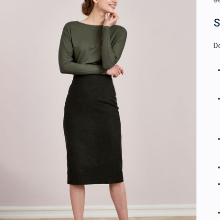
3
S
Do