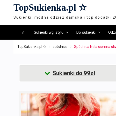
Skip
TopSukienka.pl ☆
to
content
Sukienki, modna odzież damska i top dodatki 
☆
Sukienki wg. stylu
Do sukienki
Odzi
TopSukienka.pl ☆
spódnice
Spódnica Nela ciemna ol
Sukienki do 99zł