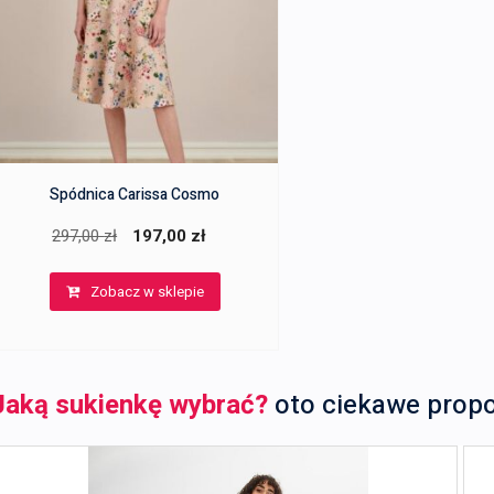
Spódnica Carissa Cosmo
Pierwotna
Aktualna
297,00
zł
197,00
zł
cena
cena
Zobacz w sklepie
wynosiła:
wynosi:
297,00 zł.
197,00 zł.
Jaką sukienkę wybrać?
oto ciekawe prop