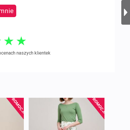
 mnie
★
★
★
ocenach naszych klientek
PROMOCJA!
PROMOCJA!