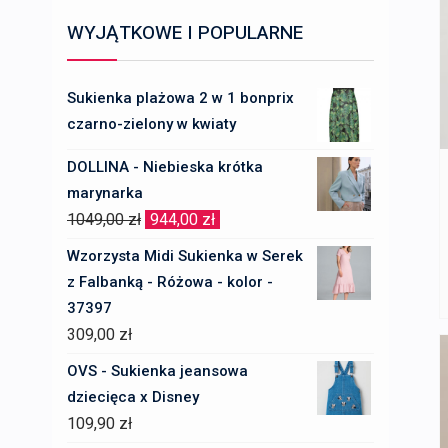
WYJĄTKOWE I POPULARNE
Sukienka plażowa 2 w 1 bonprix
czarno-zielony w kwiaty
DOLLINA - Niebieska krótka
marynarka
Pierwotna
Aktualna
1049,00
zł
944,00
zł
cena
cena
Wzorzysta Midi Sukienka w Serek
wynosiła:
wynosi:
z Falbanką - Różowa - kolor -
1049,00 zł.
944,00 zł.
37397
309,00
zł
OVS - Sukienka jeansowa
dziecięca x Disney
109,90
zł