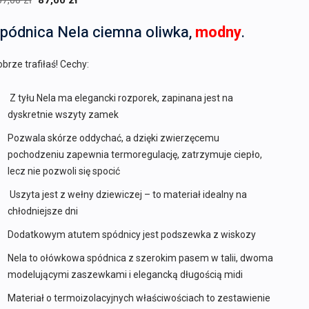
67,00
zł
87,00
zł
cena
cena
pódnica Nela ciemna oliwka,
modny
.
wynosiła:
wynosi:
367,00 zł.
87,00 zł.
brze trafiłaś! Cechy:
Z tyłu Nela ma elegancki rozporek, zapinana jest na
dyskretnie wszyty zamek
Pozwala skórze oddychać, a dzięki zwierzęcemu
pochodzeniu zapewnia termoregulację, zatrzymuje ciepło,
lecz nie pozwoli się spocić
Uszyta jest z wełny dziewiczej – to materiał idealny na
chłodniejsze dni
Dodatkowym atutem spódnicy jest podszewka z wiskozy
Nela to ołówkowa spódnica z szerokim pasem w talii, dwoma
modelującymi zaszewkami i elegancką długością midi
Materiał o termoizolacyjnych właściwościach to zestawienie