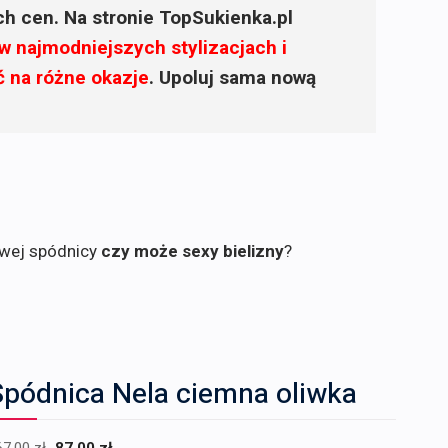
ich cen. Na stronie TopSukienka.pl
w najmodniejszych stylizacjach i
ć na różne okazje
. Upoluj sama nową
owej spódnicy
czy może sexy bielizny
?
Spódnica Nela ciemna oliwka
Pierwotna
Aktualna