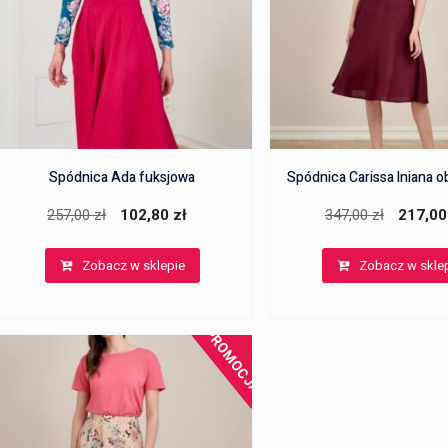
Spódnica Ada fuksjowa
Spódnica Carissa lniana 
Pierwotna
Aktualna
Pierwotn
257,00
zł
102,80
zł
347,00
zł
217,0
cena
cena
cena
Zobacz w sklepie
Zobacz w skle
wynosiła:
wynosi:
wynosiła:
257,00 zł.
102,80 zł.
347,00 zł
PROMOCJA!