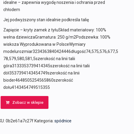
idealne – zapewnia wygodę noszenia i ochrania przed
chłodem
Jej podwyższony stan idealnie podkreśla talię
Zapięcie – kryty zamek z tyłuSkład materiałowy: 100%
wełna dziewiczaGramatura: 250 g/m2Podszewka: 100%
wiskoza Wyprodukowana w PolsceWymiary
modelurozmiar3234363840424446długość74,575,576,677,5
78,579,580,581,5szerokość na linii talii
góra3133353739414345szerokość na linii talii
dół3537394143454749szerokość na linii
bioder4648505254565860szerokość
dołu4143454749515355
Zobacz w sklepie
KU:
0b2e61a7c27f
Kategoria:
spódnice