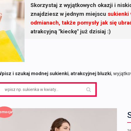
Skorzystaj z wyjątkowych okazji i nisk
znajdziesz w jednym miejscu
sukienki
odmianach, także pomysły jak się ubra
atrakcyjną "kieckę" już dzisiaj :)
pisz i szukaj modnej sukienki
,
atrakcyjnej bluzki
, wyjątk
earch
or:
omocja!