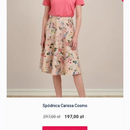
Spódnica Carissa Cosmo
Pierwotna
Aktualna
297,00
zł
197,00
zł
cena
cena