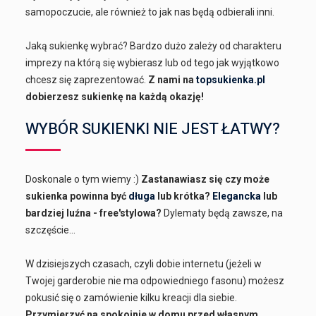
samopoczucie, ale również to jak nas będą odbierali inni.
Jaką sukienkę wybrać? Bardzo dużo zależy od charakteru
imprezy na którą się wybierasz lub od tego jak wyjątkowo
chcesz się zaprezentować.
Z nami na
topsukienka.pl
dobierzesz sukienkę na każdą okazję!
WYBÓR SUKIENKI NIE JEST ŁATWY?
Doskonale o tym wiemy :)
Zastanawiasz się czy może
sukienka powinna być
długa
lub krótka?
Elegancka
lub
bardziej luźna - free'stylowa?
Dylematy będą zawsze, na
szczęście...
W dzisiejszych czasach, czyli dobie internetu (jeżeli w
Twojej garderobie nie ma odpowiedniego fasonu) możesz
pokusić się o zamówienie kilku kreacji dla siebie.
Przymierzyć na spokojnie w domu przed własnym