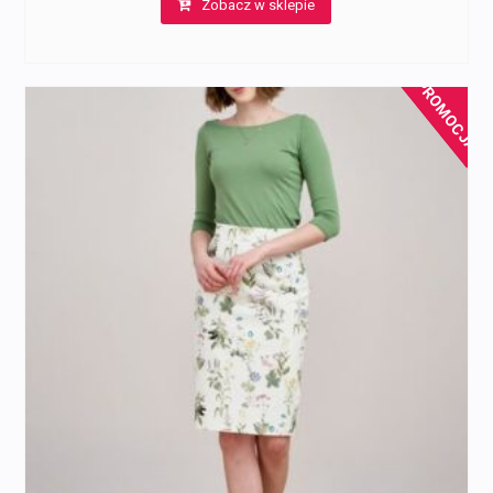
Zobacz w sklepie
wynosiła:
wynosi:
297,00 zł.
197,00 zł.
PROMOCJA!