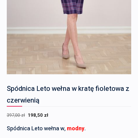
Spódnica Leto wełna w kratę fioletowa z
czerwienią
Pierwotna
Aktualna
397,00
zł
198,50
zł
cena
cena
Spódnica Leto wełna w,
modny
.
wynosiła:
wynosi: