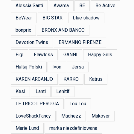
Alessia Santi
Awama
BE
Be Active
BeWear
BIG STAR
blue shadow
bonprix
BRONX AND BANCO
Devotion Twins
ERMANNO FIRENZE
Figl
Flawless
GANNI
Happy Girls
Hultaj Polski
Ivon
Jersa
KAREN ARCANJO
KARKO
Katrus
Kesi
Lanti
Lenitif
LE TRICOT PERUGIA
Lou Lou
LoveShackFancy
Madnezz
Makover
Marie Lund
marka niezdefiniowana