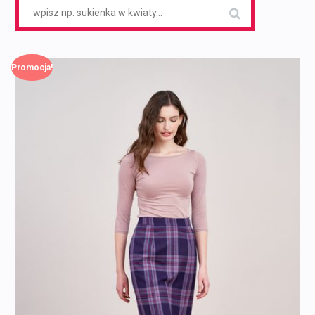
Search
for:
Promocja!