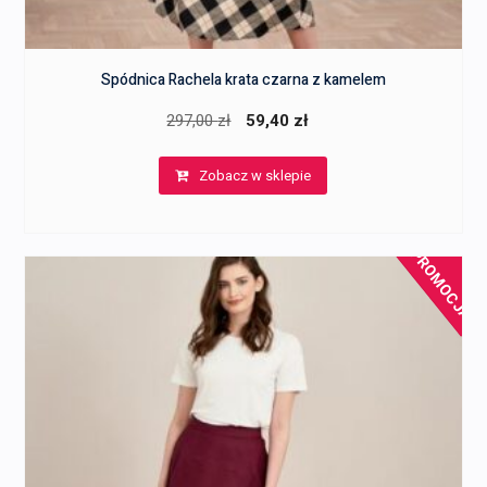
Spódnica Rachela krata czarna z kamelem
Pierwotna
Aktualna
297,00
zł
59,40
zł
cena
cena
Zobacz w sklepie
wynosiła:
wynosi:
297,00 zł.
59,40 zł.
PROMOCJA!