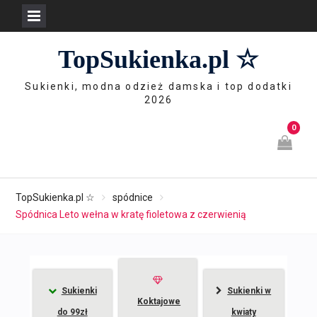
Skip
TopSukienka.pl ☆
to
content
Sukienki, modna odzież damska i top dodatki
2026
0
TopSukienka.pl ☆
spódnice
Spódnica Leto wełna w kratę fioletowa z czerwienią
Sukienki
Sukienki w
Koktajowe
do 99zł
kwiaty