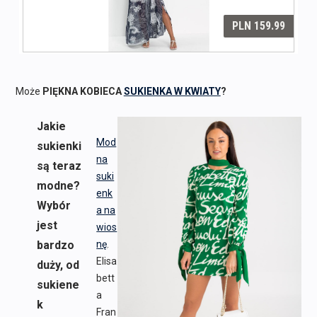
Może
PIĘKNA KOBIECA
SUKIENKA W KWIATY
?
Jakie
Mod
sukienki
na
są teraz
suki
modne?
enk
Wybór
a na
jest
wios
bardzo
nę
.
Elisa
duży, od
bett
sukiene
a
k
Fran