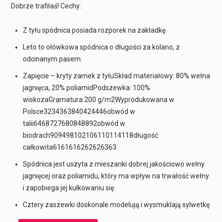
397,00 zł.
198,50 zł.
Dobrze trafiłaś! Cechy:
Z tyłu spódnica posiada rozporek na zakładkę
Leto to ołówkowa spódnica o długości za kolano, z
odcinanym pasem
Zapięcie – kryty zamek z tyłuSkład materiałowy: 80% wełna
jagnięca, 20% poliamidPodszewka: 100%
wiskozaGramatura 200 g/m2Wyprodukowana w
Polsce3234363840424446obwód w
talii6468727680848892obwód w
biodrach909498102106110114118długość
całkowita6161616262626363
Spódnica jest uszyta z mieszanki dobrej jakościowo wełny
jagnięcej oraz poliamidu, który ma wpływ na trwałość wełny
i zapobiega jej kulkowaniu się
Cztery zaszewki doskonale modelują i wysmuklają sylwetkę