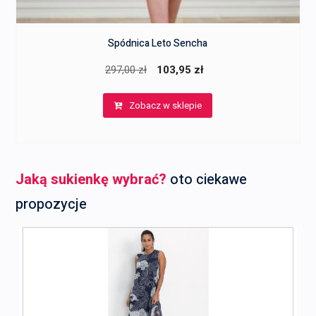
Spódnica Leto Sencha
Pierwotna
Aktualna
297,00
zł
103,95
zł
cena
cena
Zobacz w sklepie
wynosiła:
wynosi:
297,00 zł.
103,95 zł.
Jaką sukienkę wybrać?
oto ciekawe
propozycje