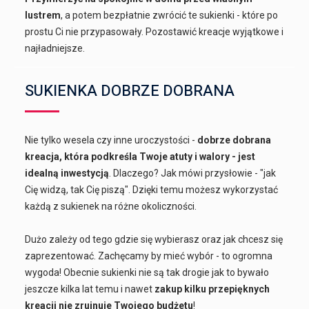
lustrem
, a potem bezpłatnie zwrócić te sukienki - które po
prostu Ci nie przypasowały. Pozostawić kreacje wyjątkowe i
najładniejsze.
SUKIENKA DOBRZE DOBRANA
Nie tylko wesela czy inne uroczystości -
dobrze dobrana
kreacja, która podkreśla Twoje atuty i walory - jest
idealną inwestycją
. Dlaczego? Jak mówi przysłowie - "jak
Cię widzą, tak Cię piszą". Dzięki temu możesz wykorzystać
każdą z sukienek na różne okoliczności.
Dużo zależy od tego gdzie się wybierasz oraz jak chcesz się
zaprezentować. Zachęcamy by mieć wybór - to ogromna
wygoda! Obecnie sukienki nie są tak drogie jak to bywało
jeszcze kilka lat temu i nawet
zakup kilku przepięknych
kreacji nie zrujnuje Twojego budżetu
!