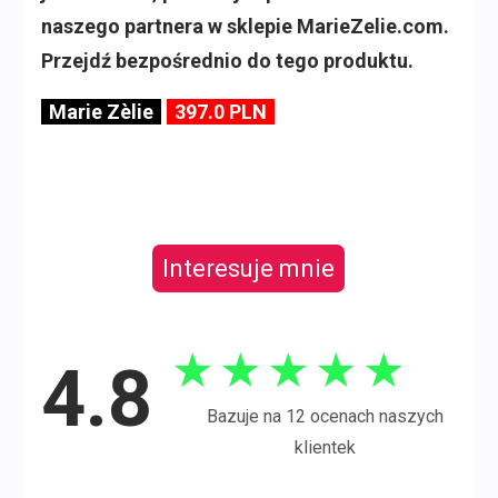
naszego partnera w sklepie MarieZelie.com.
Przejdź bezpośrednio do tego produktu.
Marie Zèlie
397.0 PLN
Interesuje mnie
★
★
★
★
★
4.8
Bazuje na 12 ocenach naszych
klientek