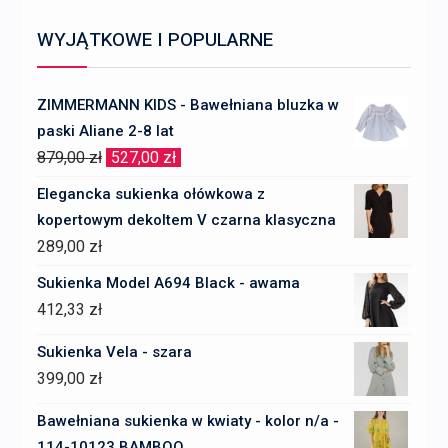
WYJĄTKOWE I POPULARNE
ZIMMERMANN KIDS - Bawełniana bluzka w
paski Aliane 2-8 lat
Pierwotna
Aktualna
879,00
zł
527,00
zł
cena
cena
Elegancka sukienka ołówkowa z
wynosiła:
wynosi:
kopertowym dekoltem V czarna klasyczna
879,00 zł.
527,00 zł.
289,00
zł
Sukienka Model A694 Black - awama
412,33
zł
Sukienka Vela - szara
399,00
zł
Bawełniana sukienka w kwiaty - kolor n/a -
114-10123 BAMBOO