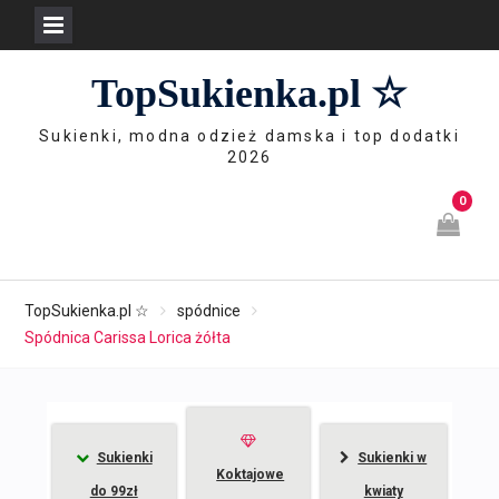
Skip
TopSukienka.pl ☆
to
content
Sukienki, modna odzież damska i top dodatki
2026
0
TopSukienka.pl ☆
spódnice
Spódnica Carissa Lorica żółta
Sukienki
Sukienki w
Koktajowe
do 99zł
kwiaty