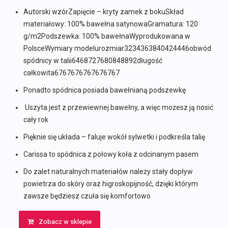
Autorski wzórZapięcie – kryty zamek z bokuSkład
materiałowy: 100% bawełna satynowaGramatura: 120
g/m2Podszewka: 100% bawełnaWyprodukowana w
PolsceWymiary modelurozmiar3234363840424446obwód
spódnicy w talii6468727680848892długość
całkowita6767676767676767
Ponadto spódnica posiada bawełnianą podszewkę
Uszyta jest z przewiewnej bawełny, a więc możesz ją nosić
cały rok
Pięknie się układa – faluje wokół sylwetki i podkreśla talię
Carissa to spódnica z połowy koła z odcinanym pasem
Do zalet naturalnych materiałów należy stały dopływ
powietrza do skóry oraz higroskopijność, dzięki którym
zawsze będziesz czuła się komfortowo
Zobacz w sklepie