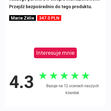
Przejdź bezpośrednio do tego produktu.
Marie Zèlie
347.0 PLN
Interesuje mnie
★
★
★
★
★
4.3
Bazuje na 12 ocenach naszych
klientek