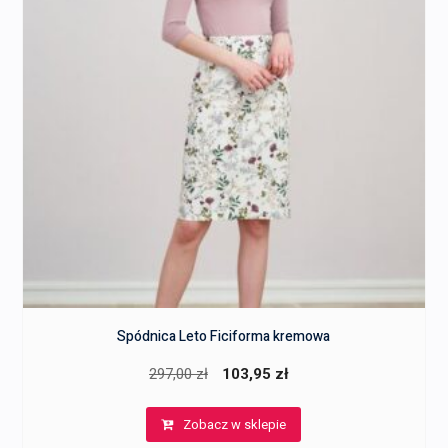
Spódnica Leto Ficiforma kremowa
Pierwotna
Aktualna
297,00
zł
103,95
zł
cena
cena
Zobacz w sklepie
wynosiła:
wynosi: