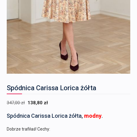
Spódnica Carissa Lorica żółta
Pierwotna
Aktualna
347,00
zł
138,80
zł
cena
cena
Spódnica Carissa Lorica żółta,
modny
.
wynosiła:
wynosi:
347,00 zł.
138,80 zł.
Dobrze trafiłaś! Cechy: