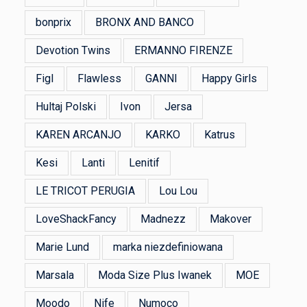
bonprix
BRONX AND BANCO
Devotion Twins
ERMANNO FIRENZE
Figl
Flawless
GANNI
Happy Girls
Hultaj Polski
Ivon
Jersa
KAREN ARCANJO
KARKO
Katrus
Kesi
Lanti
Lenitif
LE TRICOT PERUGIA
Lou Lou
LoveShackFancy
Madnezz
Makover
Marie Lund
marka niezdefiniowana
Marsala
Moda Size Plus Iwanek
MOE
Moodo
Nife
Numoco