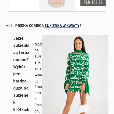
Może
PIĘKNA KOBIECA
SUKIENKA W KWIATY
?
Jakie
Mod
sukienki
na
są teraz
suki
modne?
enk
Wybór
a na
jest
wios
bardzo
nę
.
Elisa
duży, od
bett
sukiene
a
k
Fran
krótkich
chi.