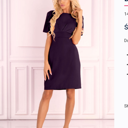
1
Ś
Do
S