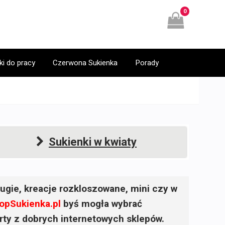
0
ki do pracy
Czerwona Sukienka
Porady
Sukienki w kwiaty
ugie, kreacje rozkloszowane, mini czy w
opSukienka.pl
byś mogła wybrać
ferty z dobrych internetowych sklepów.