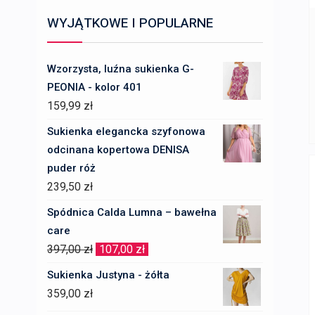
WYJĄTKOWE I POPULARNE
Wzorzysta, luźna sukienka G-
PEONIA - kolor 401
159,99
zł
Sukienka elegancka szyfonowa
odcinana kopertowa DENISA
puder róż
239,50
zł
Spódnica Calda Lumna – bawełna
care
Pierwotna
Aktualna
397,00
zł
107,00
zł
cena
cena
Sukienka Justyna - żółta
wynosiła:
wynosi:
359,00
zł
397,00 zł.
107,00 zł.