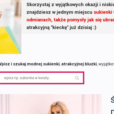
Skorzystaj z wyjątkowych okazji i nisk
znajdziesz w jednym miejscu
sukienki
odmianach, także pomysły jak się ubra
atrakcyjną "kieckę" już dzisiaj :)
pisz i szukaj modnej sukienki
,
atrakcyjnej bluzki
, wyjątk
earch
or: