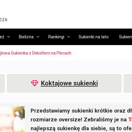
2026
eż
Bielizna
Rankingi
Sukienki na lato
Sukien
jlowa Sukienka z Dekoltem na Plecach
Koktajowe sukienki
Przedstawiamy sukienki krótkie oraz dł
rozmiarze oversize! Zebraliśmy je na
T
najlepszą sukienkę dla siebie, są to o