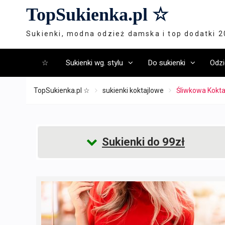
Skip
TopSukienka.pl ☆
to
content
Sukienki, modna odzież damska i top dodatki 
☆
Sukienki wg. stylu
Do sukienki
Odzi
TopSukienka.pl ☆
sukienki koktajlowe
Śliwkowa Kokta
Sukienki do 99zł