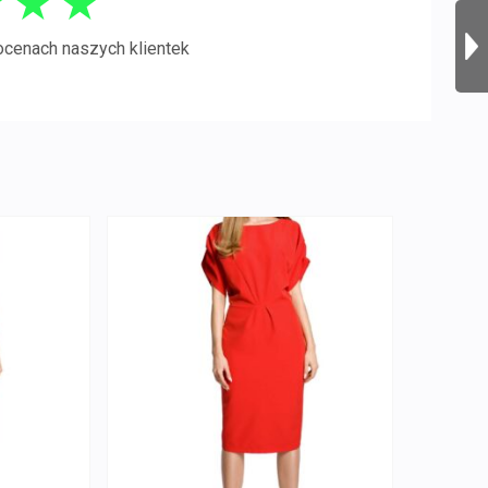
★
★
★
ocenach naszych klientek