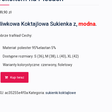
49,90
zł
liwkowa Koktajlowa Sukienka z,
modna
.
brze trafiłaś! Cechy:
Materiał: poliester 95%elastan 5%
Dostępne rozmiary: S (36), M (38), L (40), XL (42)
Warianty kolorystyczne: czerwony, fioletowy
Kup teraz
KU:
ac35255e4f0a
Kategoria:
sukienki koktajlowe