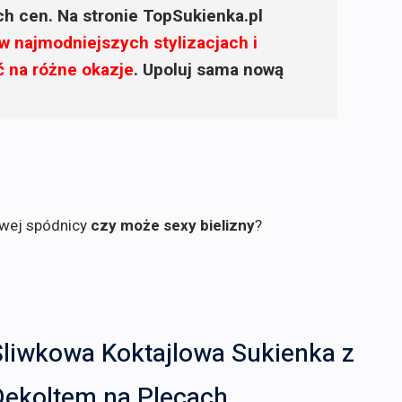
ich cen. Na stronie TopSukienka.pl
w najmodniejszych stylizacjach i
ć na różne okazje
. Upoluj sama nową
owej spódnicy
czy może sexy bielizny
?
Śliwkowa Koktajlowa Sukienka z
Dekoltem na Plecach